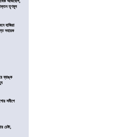
কাধিক অভিযোগ,
াক্তন তৃণমূল
নে হাজিরা
্ত সহায়ক
রে ব্যাঙ্ক
যু
কিশোর সমীপে
র চেষ্টা,