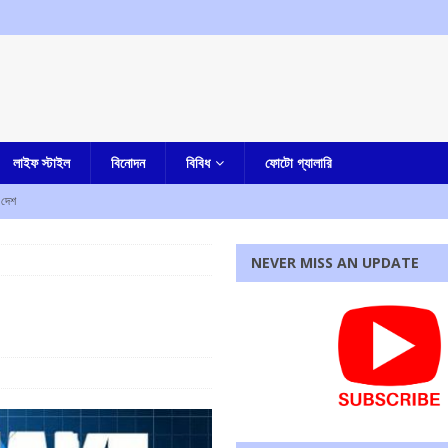
লাইফ স্টাইল
বিনোদন
বিবিধ
ফোটো গ্যালারি
দেশ
, রাজ্যের বিজেপি সরকারকে তোপ অধীর চৌধুরীর
আমার বাংলা
NEVER MISS AN UPDATE
চৌধুরীর অবস্থান বিক্ষোভ
আমার বাংলা
র বিরুদ্ধে শ্লীলতাহানির অভিযোগ প্রত্যাহার করলেন টলিপাড়ার মেকআপ আর্টিস্ট, ফেসবুক পোস্টে দিলেন সাফাই
কাউন্সিলরের স্বামীর মৃত্যু, চাঞ্চল্য
আমার বাংলা
চাঞ্চল্য
কলকাতা
রধোর, উত্তেজনা ডোমজুর এলাকায়..
বাংলা