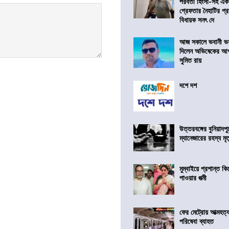
পরবর্তী হিংসা-সহ এ
গ্রেফতার নৈহাটির প্র
বিধায়ক সনৎ দে
আজ সকালে ভবানী ভব
দিলেন অভিষেকের আপ
সুমিত রায়
দশে দশ
উত্তরবঙ্গের বুনিয়াদপু
ম্যানেজারের রহস্য মৃত্
মুম্বাইয়ে প্রশান্ত 
পাওয়ার পত্মী
ফের মেট্রোয় আত্মহত্যা
পরিষেবা ব্যাহত