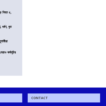
ড়ে নিহত ৫,
ধর্ষণ, ধৃত
নুগামীরা
েরাও কর্মসূচির
CONTACT