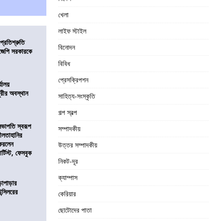
খেলা
লাইফ স্টাইল
প্রতিশ্রুতি
বিনোদন
িজেপি সরকারকে
বিবিধ
প্রেসক্রিপশন
্যালয়
ুরীর অবস্থান
সাহিত্য-সংস্কৃতি
গল্প স্বল্প
সভাপতি স্বরূপ
সম্পাদকীয়
লীলতাহানির
 করলেন
উত্তর সম্পাদকীয়
টিস্ট, ফেসবুক
নিকট-দূর
ক্যাম্পাস
ড়াপাড়ার
ন্সিলরের
কেরিয়ার
ছোটোদের পাতা