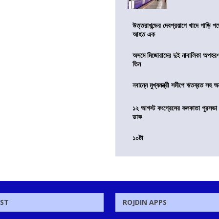
উত্তরাখন্ডের দেবপ্রয়াগে খাদে গাড়ি প
আহত এক
অসমে মিজোরামের দুই নাবালিকা অপহরণ, 
তিন
নবান্নে মুখ্যমন্ত্রী সমীপে ঋতব্রত সহ অ
১২ আগস্ট কংগ্রেসের কলকাতা পুরসভা ঘ
ডাক
১০টা
OST
ROJDIN APPS