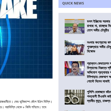
QUICK NEWS
ডবল ইঞ্জিনের সরকার 
রাখছে না, রাজ্যের ব
তোপ অধীর চৌধুরীর
নওদার কংগ্রেসের কার
পুনরুদ্ধারে অধীর চৌধ
বিক্ষোভ
প্রাক্তন ফেডারেশন 
বিশ্বাসের বিরুদ্ধে শ্
অভিযোগ প্রত্যাহার
টলিপাড়ার মেকআপ আর্
পোস্টে দিলেন সাফাই
পুলিশি হেফাজতে কাঁচ
পদত্যাগী টিএমসি কাউ
স্বামীর মৃত্যু, চাঞ্চল্য
রাজধানীতে। ফের ভূমিকম্পে কেঁপে উঠল দিল্লি।
রে। নয়াদিল্লি থেকে ৮ কিমি পশ্চিমে। তবে