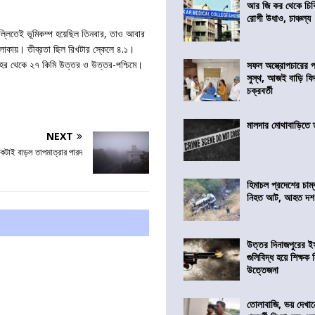
আর জি কর থেকে চিকি
রোগী উধাও, চাঞ্চল্য
দিল্লিতেই ভূমিকম্প হয়েছিল তিনবার, তাও আবার
এলাকায়। তীব্রতা ছিল রিখটার স্কেলে ৪.১।
 শহর থেকে ২৭ কিমি উত্তর ও উত্তর-পশ্চিমে।
সফল অস্ত্রোপচারের
সুস্থ, আজই বাড়ি ফি
চক্রবর্তী
মালদার মোথাবাড়িতে তৃ
NEXT
কটাই বাড়ল তাপমাত্রার পারদ
হিমাচল প্রদেশের চাম্
নিহত আট, আহত দ
উত্তর দিনাজপুরের ই
গুলিবিদ্ধ হয়ে শিক্ষক
উত্তেজনা
তোলাবাজি, ভয় দেখা