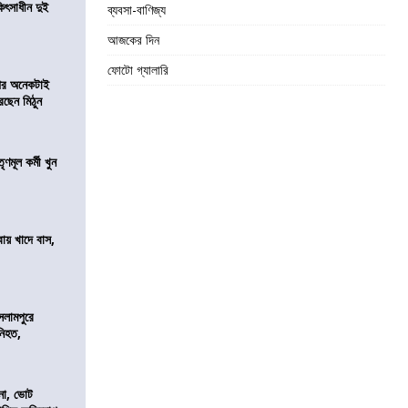
ৎসাধীন দুই
ব্যবসা-বাণিজ্য
আজকের দিন
ফোটো গ্যালারি
 পর অনেকটাই
রছেন মিঠুন
ণমূল কর্মী খুন
বায় খাদে বাস,
শ
সলামপুরে
 নিহত,
নো, ভোট