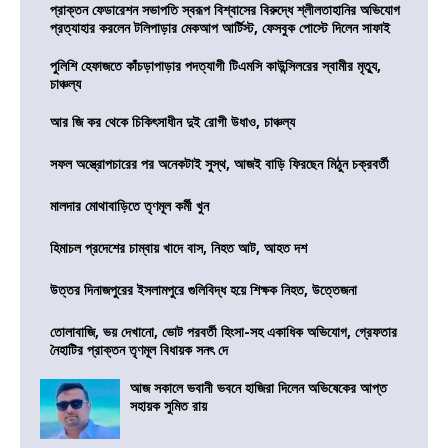
প্রাক্তন ফেডারেশন সভাপতি স্বরূপ বিশ্বাসের বিরুদ্ধে শ্লীলতাহানির অভিযোগ
প্রত্যাহার করলেন টলিপাড়ার মেকআপ আর্টিস্ট, ফেসবুক পোস্টে দিলেন সাফাই
পুলিশি হেফাজতে কাঁচড়াপাড়ার পদত্যাগী টিএমসি কাউন্সিলরের স্বামীর মৃত্যু,
চাঞ্চল্য
আর জি কর থেকে চিকিৎসাধীন দুই রোগী উধাও, চাঞ্চল্য
সফল অস্ত্রোপচারের পর অনেকটাই সুস্থ, আজই বাড়ি ফিরছেন মিঠুন চক্রবর্তী
মালদার মোথাবাড়িতে তৃণমূল কর্মী খুন
হিমাচল প্রদেশের চাম্বায় খাদে বাস, নিহত আট, আহত দশ
উত্তর দিনাজপুরের ইসলামপুরে গুলিবিদ্ধ হয়ে শিক্ষক নিহত, উত্তেজনা
তোলাবাজি, ভয় দেখানো, ভোট পরবর্তী হিংসা-সহ একাধিক অভিযোগ, গ্রেফতার
নৈহাটির প্রাক্তন তৃণমূল বিধায়ক সনৎ দে
আজ সকালে ভবানী ভবনে হাজিরা দিলেন অভিষেকের আপ্ত
সহায়ক সুমিত রায়