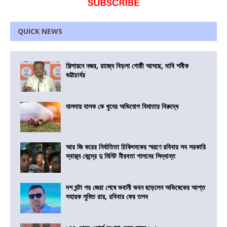
QUICK NEWS
শিল্পায়নে নজর, রাজ্যে বিড়লা গোষ্ঠী আসছে, দাবি শমীক
ভট্টাচার্যর
মালদায় বালক কে খুনের অভিযোগ বিমাতার বিরুদ্ধে
আর জি করের নির্যাতিতা চিকিৎসকের স্মরণে রবিবার সব সরকারি
স্বাস্থ্য কেন্দ্রে দু মিনিট নীরবতা পালনের সিদ্ধান্ত
দশ ঘন্টা পর জেরা শেষে ভবানী ভবন ছাড়লেন অভিষেকের আপ্ত
সহায়ক সুমিত রায়, রবিবার ফের তলব