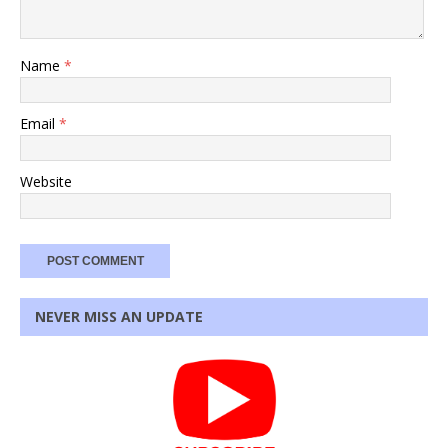
Name
*
Email
*
Website
NEVER MISS AN UPDATE