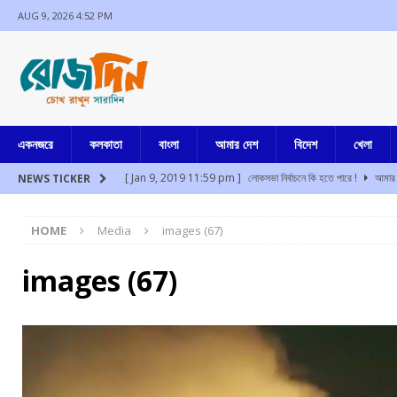
AUG 9, 2026 4:52 PM
একনজরে
কলকাতা
বাংলা
আমার দেশ
বিদেশ
খেলা
[ Jan 9, 2019 11:59 pm ]
লোকসভা নির্বাচনে কি হতে পারে !
আমার 
NEWS TICKER
[ Aug 9, 2026 4:41 pm ]
প্রাক্তন মুখ্যমন্ত্রীকে অপমান, হেনস্থায় বিজে
HOME
Media
images (67)
[ Aug 9, 2026 2:59 pm ]
হালিশহরে প্রাক্তন মুখ্যমন্ত্রী, তাঁর বিরুদ্ধে 
[ Aug 9, 2026 1:58 pm ]
মোহন ভাগবতের কানাডা সফর ঘিরে তুমুল বির
images (67)
[ Aug 9, 2026 12:45 pm ]
“…মানুষ চিনতে এত ভুল করলাম!! এনসিপিআই 
[ Aug 9, 2026 12:43 pm ]
আরো ১২
আমার বাংলা
[ Jul 17, 2024 3:35 pm ]
চুরির অপবাদে একই পরিবারের ৩ সদস্যকে মা