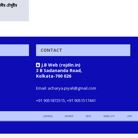
অধীর চৌধুরীর
CONTACT
J.B Web (rojdin.in)
3 B Sadananda Road,
Kolkata-700 026
Email: acharya.piyali@gmail.com
+91 9051872515, +91 9051517441
একনজরে
কলকাতা
বাংলা
আমার দেশ
খেলা