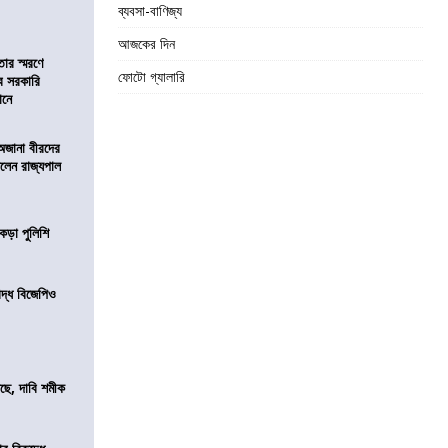
ব্যবসা-বাণিজ্য
আজকের দিন
তার স্মরণে
ফোটো গ্যালারি
ব সরকারি
ঠানে
 অজানা বীরদের
িলেন রাজ্যপাল
কড়া পুলিশি
িদ্ধ বিজেপিও
সছে, দাবি শমীক