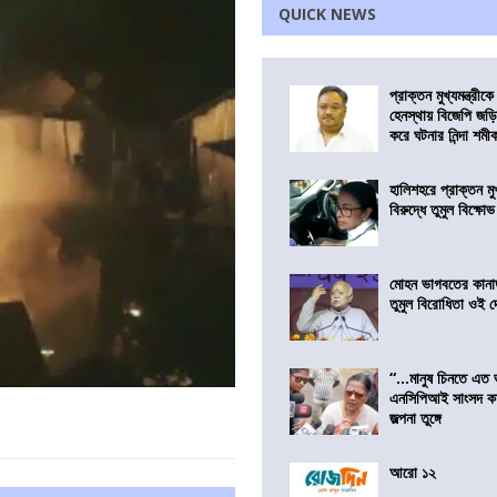
QUICK NEWS
প্রাক্তন মুখ্যমন্ত্রী
হেনস্থায় বিজেপি জড়
করে ঘটনার নিন্দা শমীক 
হালিশহরে প্রাক্তন মুখ্
বিরুদ্ধে তুমুল বিক্ষোভ
মোহন ভাগবতের কানা
তুমুল বিরোধিতা ওই দ
“…মানুষ চিনতে এত 
এনসিপিআই সাংসদ কা
জল্পনা তুঙ্গে
আরো ১২