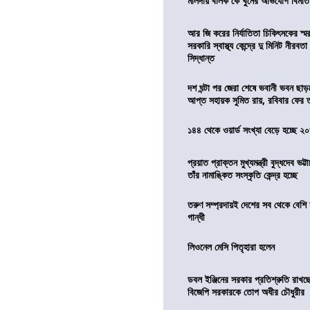
মালদায় বালক কে খুনের অভিযোগ বিমাতা
আর জি করের নির্যাতিতা চিকিৎসকের স্ম
সরকারি স্বাস্থ্য কেন্দ্রে দু মিনিট নীরবত
সিদ্ধান্ত
দশ ঘন্টা পর জেরা শেষে ভবানী ভবন ছা
আপ্ত সহায়ক সুমিত রায়, রবিবার ফের
১৪৪ থেকে ওয়ার্ড সংখ্যা বেড়ে হচ্ছে ২
প্রয়াত প্রাক্তন মুখ্যমন্ত্রী বুদ্ধদেব ভট্টা
তাঁর নামাঙ্কিত সংস্কৃতি কেন্দ্র হচ্ছে
তরুণ সম্প্রদায়ই দেশের সব থেকে বেশি 
গান্ধী
লিওনেল মেসি পিতৃহারা হলেন
ডবল ইঞ্জিনের সরকার প্রতিশ্রুতি রাখছে
বিজেপি সরকারকে তোপ অধীর চৌধুরীর