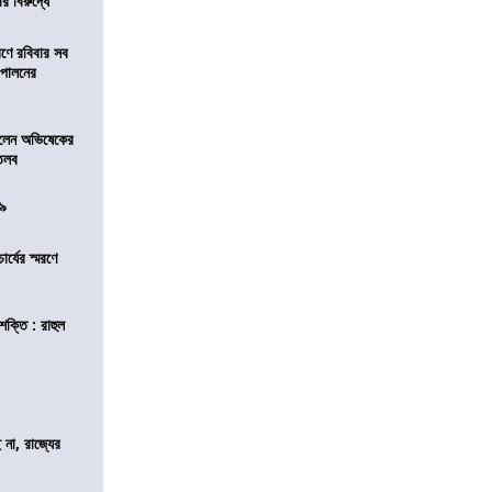
র বিরুদ্ধে
রণে রবিবার সব
া পালনের
ড়লেন অভিষেকের
 তলব
০৯
চার্যের স্মরণে
শক্তি : রাহুল
 না, রাজ্যের