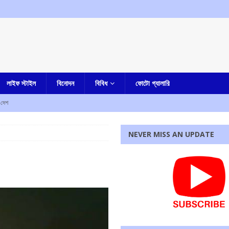
লাইফ স্টাইল
বিনোদন
বিবিধ
ফোটো গ্যালারি
দেশ
পি জড়িত নয়, দাবি করে ঘটনার নিন্দা শমীক ভট্টাচার্যর
আমার বাংলা
NEVER MISS AN UPDATE
তুমুল বিক্ষোভ
আমার বাংলা
োধিতা ওই দেশে
আমার দেশ
সাংসদ কাকলির পোস্টে জল্পনা তুঙ্গে
আমার বাংলা
রধোর, উত্তেজনা ডোমজুর এলাকায়..
বাংলা