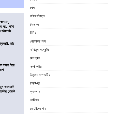
খেলা
লাইফ স্টাইল
কে অপমান,
বিনোদন
িত নয়, দাবি
ভট্টাচার্যর
বিবিধ
প্রেসক্রিপশন
যমন্ত্রী, তাঁর
সাহিত্য-সংস্কৃতি
গল্প স্বল্প
ডা সফর ঘিরে
সম্পাদকীয়
েশে
উত্তর সম্পাদকীয়
নিকট-দূর
ভুল করলাম!!
কলির পোস্টে
ক্যাম্পাস
কেরিয়ার
ছোটোদের পাতা