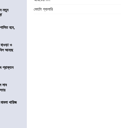
ফোটো গ্যালারি
ন নতুন
্ট
ি পালিত হবে,
 হাওড়া ও
স বিল আনছে
ে প্রাক্তন
ে সাব
েফতার
থ মামলা খারিজ