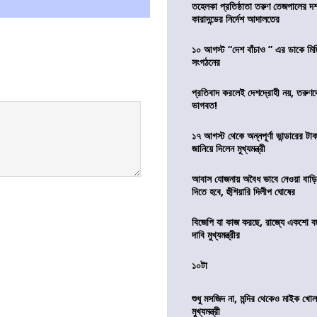
তহেলকা প্রতিষ্ঠাতা তরুণ তেজপালের দ
কারাদন্ডের নির্দেশ আদালতের
১০ আগস্ট “দেশ বাঁচাও ” এর ডাকে মিছ
সংগঠনের
প্রতিবাদ করলেই দেশদ্রোহী নয়, তরুণ
ভাগবত!
১৭ আগস্ট থেকে অন্নপূর্ণা ভান্ডারের টা
জানিয়ে দিলেন মুখ্যমন্ত্রী
আবাস যোজনায় অবৈধ ভাবে নেওয়া বাড়ি
দিতে হবে, হুঁশিয়ারি দিলীপ ঘোষের
বিজেপি যা কাজ করছে, রাজ্যে একশো ব
দাবি মুখ্যমন্ত্রীর
১০টা
শুধু মসজিদ না, মন্দির থেকেও মাইক খোলা
মুখ্যমন্ত্রী