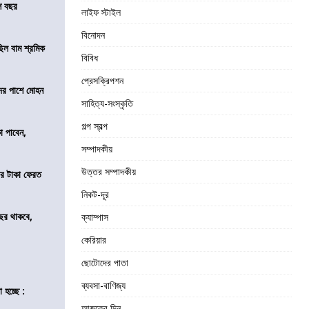
শ বছর
লাইফ স্টাইল
বিনোদন
িল বাম শ্রমিক
বিবিধ
প্রেসক্রিপশন
দের পাশে মোহন
সাহিত্য-সংস্কৃতি
গল্প স্বল্প
কা পাবেন,
সম্পাদকীয়
উত্তর সম্পাদকীয়
র টাকা ফেরত
নিকট-দূর
ছর থাকবে,
ক্যাম্পাস
কেরিয়ার
ছোটোদের পাতা
ব্যবসা-বাণিজ্য
 হচ্ছে :
আজকের দিন