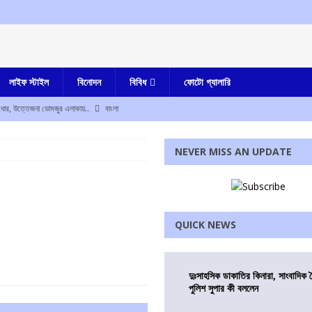
লাইফ স্টাইল
বিনোদন
বিবিধ
ফোটো গ্যালারি
ধোর, উত্তেজনা ডোমজুর এলাকায়..
বাংলা
 দেশ
NEVER MISS AN UPDATE
জেলা পুলিশ সুপার কী বললেন
আমার বাংলা
কারাদন্ডের নির্দেশ আদালতের
এক নজরে
ম শ্রমিক সংগঠনের
আমার বাংলা
QUICK NEWS
াশে মোহন ভাগবত!
এক নজরে
েন, জানিয়ে দিলেন মুখ্যমন্ত্রী
আমার বাংলা
দুঃসাহসিক ডাকাতির কিনারা, সাংবাদিক 
পুলিশ সুপার কী বললেন