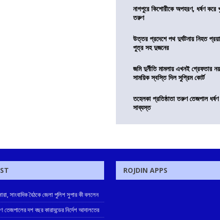
নাগপুরে কিশোরীকে অপহরণ, ধর্ষণ করে খুন
তরুণ
উত্তর প্রদেশে পথ দুর্ঘটনায় নিহত প্রয়া
পুত্র সহ দুজনের
জমি দুর্নীতি মামলায় এখনই গ্রেফতার নয়
সাময়িক স্বস্তি দিল সুপ্রিম কোর্ট
তহেলকা প্রতিষ্ঠাতা তরুণ তেজপাল ধর্ষণ
সাব্যস্ত
OST
ROJDIN APPS
নারা, সাংবাদিক বৈঠকে জেলা পুলিশ সুপার কী বললেন
রুণ তেজপালের দশ বছর কারাদন্ডের নির্দেশ আদালতের