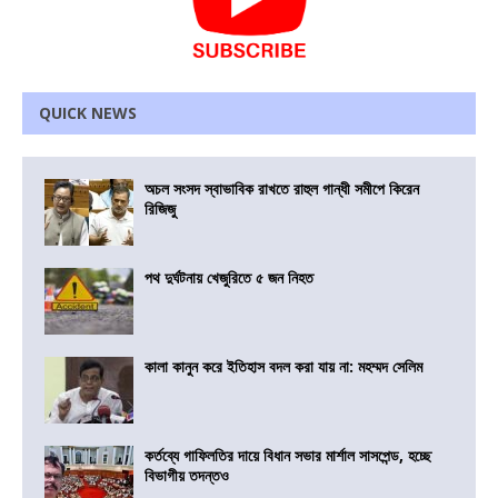
QUICK NEWS
অচল সংসদ স্বাভাবিক রাখতে রাহুল গান্ধী সমীপে কিরেন
রিজিজু
পথ দুর্ঘটনায় খেজুরিতে ৫ জন নিহত
কালা কানুন করে ইতিহাস বদল করা যায় না: মহম্মদ সেলিম
কর্তব্যে গাফিলতির দায়ে বিধান সভার মার্শাল সাসপেন্ড, হচ্ছে
বিভাগীয় তদন্তও