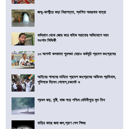
জম্মু-কাশ্মীরে কড়া নিরাপত্তা, স্থগিত অমরনাথ যাত্রা
ধর্মস্থান থেকে জোর করে মাইক সরানোর অভিযোগে সরব
নওশাদ সিদ্দিকী
১৩ আগস্ট কলকাতা পুরসভা ঘেরাও কর্মসূচি প্রদেশ কংগ্রেসের
আইনের শাসনের দাবিতে প্রদেশ কংগ্রেসের অভিনব প্রতিবাদ,
পুলিশকে দিলেন গোলাপ,চকলেট ও
প্রবল ঝড়, বৃষ্টি, বাজ পড়ে পশ্চিম মেদিনীপুরে মৃত তিন
বাড়ির কাছে জমা জল,প্রাণ গেল শিশুর