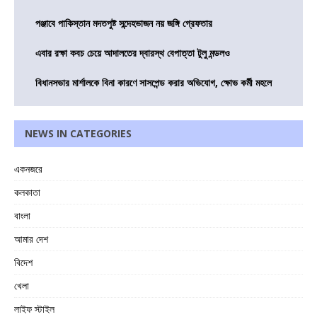
পঞ্জাবে পাকিস্তান মদতপুষ্ট সন্দেহভাজন নয় জঙ্গি গ্রেফতার
এবার রক্ষা কবচ চেয়ে আদালতের দ্বারস্থ বেপাত্তা টুলু মন্ডলও
বিধানসভার মার্শালকে বিনা কারণে সাসপেন্ড করার অভিযোগ, ক্ষোভ কর্মী মহলে
NEWS IN CATEGORIES
একনজরে
কলকাতা
বাংলা
আমার দেশ
বিদেশ
খেলা
লাইফ স্টাইল