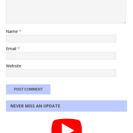
Name
*
Email
*
Website
NEVER MISS AN UPDATE