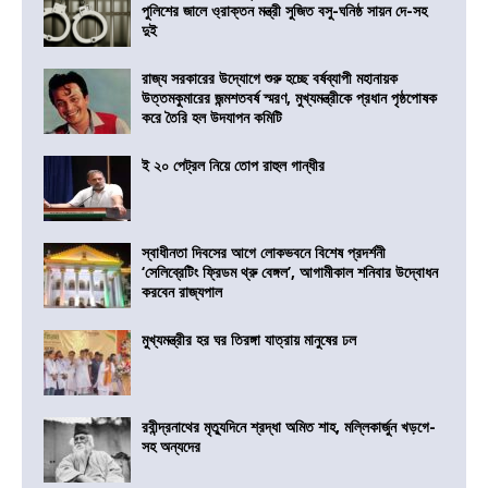
পুলিশের জালে ও্রাক্তন মন্ত্রী সুজিত বসু-ঘনিষ্ঠ সায়ন দে-সহ
দুই
রাজ্য সরকারের উদ্যোগে শুরু হচ্ছে বর্ষব্যাপী মহানায়ক
উত্তমকুমারের জন্মশতবর্ষ স্মরণ, মুখ্যমন্ত্রীকে প্রধান পৃষ্ঠপোষক
করে তৈরি হল উদযাপন কমিটি
ই ২০ পেট্রল নিয়ে তোপ রাহুল গান্ধীর
স্বাধীনতা দিবসের আগে লোকভবনে বিশেষ প্রদর্শনী
‘সেলিব্রেটিং ফ্রিডম থ্রু বেঙ্গল’, আগামীকাল শনিবার উদ্বোধন
করবেন রাজ্যপাল
মুখ্যমন্ত্রীর হর ঘর তিরঙ্গা যাত্রায় মানুষের ঢল
রবীন্দ্রনাথের মৃত্যুদিনে শ্রদ্ধা অমিত শাহ, মল্লিকার্জুন খড়গে-
সহ অন্যদের