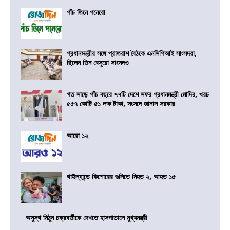
পাঁচ তিনে পনেরো
প্রধানমন্ত্রীর সঙ্গে প্রাতরাশ বৈঠকে এনসিপিআই সাংসদরা,
ছিলেন তিন বেসুরো সাংসদও
গত সাড়ে পাঁচ বছরে ৭৭টি দেশে সফর প্রধানমন্ত্রী মোদির, খরচ
৫৫৭ কোটি ৫১ লক্ষ টাকা, সংসদে জানাল সরকার
আরো ১২
থাইল্যান্ডে কিশোরের গুলিতে নিহত ২, আহত ১৫
অসুস্থ মিঠুন চক্রবর্তীকে দেখতে হাসপাতালে মুখ্যমন্ত্রী