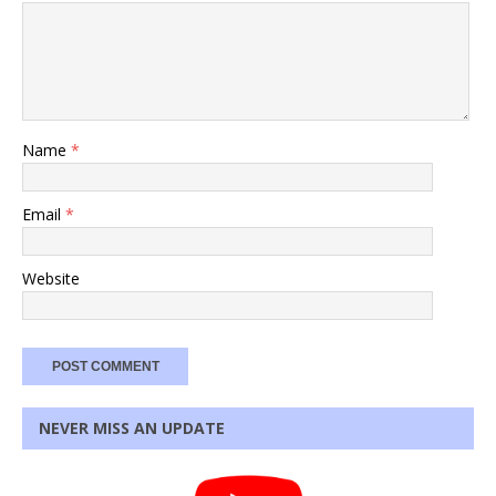
Name
*
Email
*
Website
NEVER MISS AN UPDATE