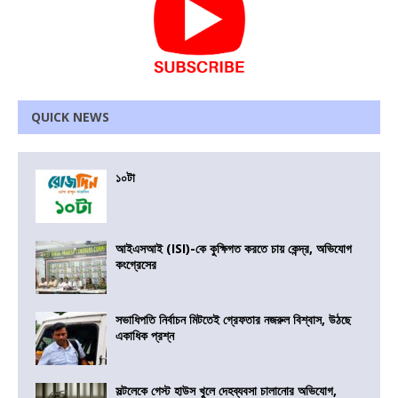
QUICK NEWS
১০টা
আইএসআই (ISI)-কে কুক্ষিগত করতে চায় কেন্দ্র, অভিযোগ
কংগ্রেসের
সভাধিপতি নির্বাচন মিটতেই গ্রেফতার নজরুল বিশ্বাস, উঠছে
একাধিক প্রশ্ন
সল্টলেকে গেস্ট হাউস খুলে দেহব্যবসা চালানোর অভিযোগ,