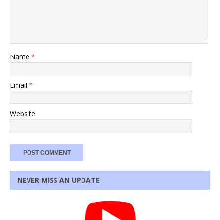
Name
*
Email
*
Website
NEVER MISS AN UPDATE