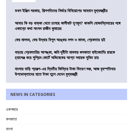
ডবল ইঞ্জিন সরকার, শিল্পপতিদের নির্ভয়ে বিনিয়োগের আহবান মুখ্যমন্ত্রীর
আবার কি বড় ধাক্কা খেতে চলেছে কালীঘাট তৃণমূল? কাকলি ঘোষদস্তিদারের সঙ্গে
একান্তে কথা সাংসদ রাজীব কুমারের
ফের মালদহ, ফের উদ্ধার বিপুল অঙ্কের নগদ ও মাদক, গ্রেফতার দুই
বাড়ছে গ্রেফতারির আশঙ্কা, জমি দূর্নীতি মামলায় কলকাতা হাইকোর্টের রায়কে
চ্যালেঞ্জ করে সুপ্রিম কোর্টে অভিষেকের আপ্ত সহায়ক সুমিত রায়
বাংলার বাড়ি প্রকল্প-এর দ্বিতীয় কিস্তির টাকা বিতরণ শুরু, আজ বৃহস্পতিবার
উপভোক্তাদের হাতে টাকা তুলে দেবেন মুখ্যমন্ত্রী
NEWS IN CATEGORIES
একনজরে
কলকাতা
বাংলা