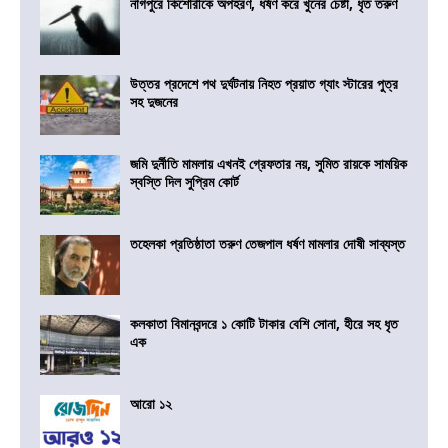
নাগপুরে কিশোরীকে অপহরণ, ধর্ষণ করে খুনের চেষ্টা, ধৃত তরুণ
উত্তর প্রদেশে পথ দুর্ঘটনায় নিহত প্রয়াত গ্যাং স্টারের পুত্র
সহ দুজনের
জমি দুর্নীতি মামলায় এখনই গ্রেফতার নয়, সুমিত রায়কে সাময়িক
স্বস্তি দিল সুপ্রিম কোর্ট
তহেলকা প্রতিষ্ঠাতা তরুণ তেজপাল ধর্ষণ মামলার দোষী সাব্যস্ত
কলকাতা বিমানবন্দরে ১ কোটি টাকার বেশি সোনা, হীরে সহ ধৃত
এক
আরো ১২