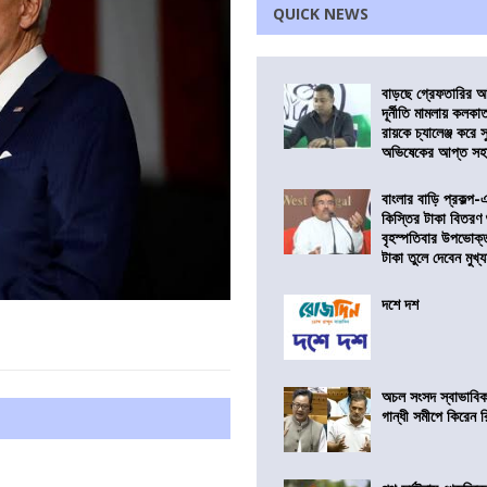
QUICK NEWS
বাড়ছে গ্রেফতারির আ
দূর্নীতি মামলায় কলকা
রায়কে চ্যালেঞ্জ করে সু
অভিষেকের আপ্ত সহা
বাংলার বাড়ি প্রকল্প-
কিস্তির টাকা বিতরণ
বৃহস্পতিবার উপভোক্
টাকা তুলে দেবেন মুখ্যমন
দশে দশ
অচল সংসদ স্বাভাবিক
গান্ধী সমীপে কিরেন র