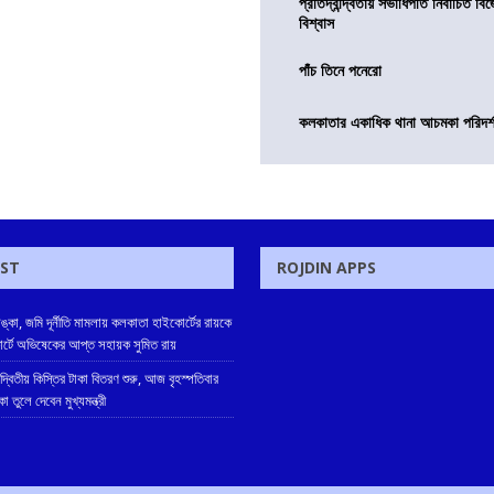
প্রতিদ্বন্দ্বিতায় সভাধিপতি নির্বাচিত ব
বিশ্বাস
পাঁচ তিনে পনেরো
কলকাতার একাধিক থানা আচমকা পরিদর্শনে 
OST
ROJDIN APPS
্কা, জমি দূর্নীতি মামলায় কলকাতা হাইকোর্টের রায়কে
 কোর্টে অভিষেকের আপ্ত সহায়ক সুমিত রায়
 দ্বিতীয় কিস্তির টাকা বিতরণ শুরু, আজ বৃহস্পতিবার
তুলে দেবেন মুখ্যমন্ত্রী