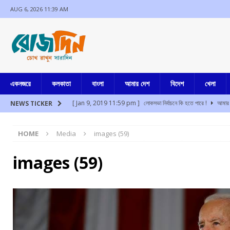
AUG 6, 2026 11:39 AM
একনজরে
কলকাতা
বাংলা
আমার দেশ
বিদেশ
খেলা
[ Jan 9, 2019 11:59 pm ]
লোকসভা নির্বাচনে কি হতে পারে !
আমার 
NEWS TICKER
[ Aug 6, 2026 10:39 am ]
বাড়ছে গ্রেফতারির আশঙ্কা, জমি দূর্নীতি ম
HOME
Media
images (59)
বাংলা
[ Aug 6, 2026 10:28 am ]
বাংলার বাড়ি প্রকল্প-এর দ্বিতীয় কিস্তির 
images (59)
[ Aug 6, 2026 10:26 am ]
দশে দশ
আমার দেশ
[ Aug 6, 2026 3:31 am ]
অচল সংসদ স্বাভাবিক রাখতে রাহুল গান্ধী সম
[ Aug 6, 2026 3:27 am ]
পথ দুর্ঘটনায় খেজুরিতে ৫ জন নিহত
আমার 
[ Jul 17, 2024 3:35 pm ]
চুরির অপবাদে একই পরিবারের ৩ সদস্যকে মা