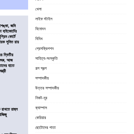
খেলা
লাইফ স্টাইল
শঙ্কা, জমি
বিনোদন
তা হাইকোর্টের
প্রিম কোর্টে
বিবিধ
য়ক সুমিত রায়
প্রেসক্রিপশন
এর দ্বিতীয়
সাহিত্য-সংস্কৃতি
 শুরু, আজ
তাদের হাতে
গল্প স্বল্প
্ত্রী
সম্পাদকীয়
উত্তর সম্পাদকীয়
নিকট-দূর
ক্যাম্পাস
 রাখতে রাহুল
িজিজু
কেরিয়ার
ছোটোদের পাতা