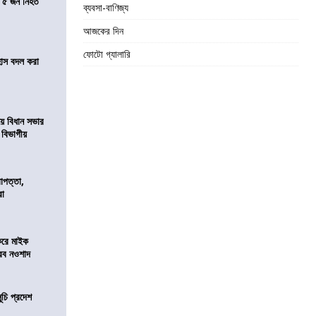
তে ৫ জন নিহত
ব্যবসা-বাণিজ্য
আজকের দিন
ফোটো গ্যালারি
হাস বদল করা
য়ে বিধান সভার
ে বিভাগীয়
রাপত্তা,
রা
করে মাইক
রব নওশাদ
ূচি প্রদেশ