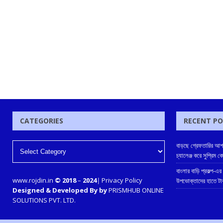
CATEGORIES
RECENT P
বাড়ছে গ্রেফতারির আশঙ
চ্যালেঞ্জ করে সুপ্রিম
বাংলার বাড়ি প্রকল্প-এর
www.rojdin.in
© 2018
–
2024
|
Privacy Policy
উপভোক্তাদের হাতে টাকা 
Designed & Developed By by
PRISMHUB ONLINE
SOLUTIONS PVT. LTD.