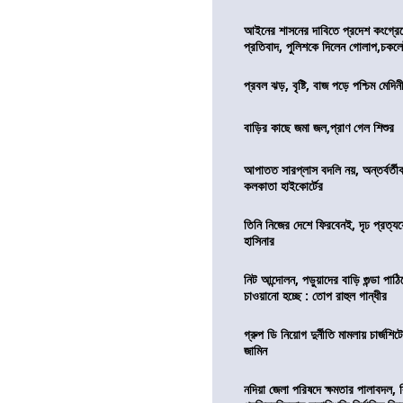
আইনের শাসনের দাবিতে প্রদেশ কংগ্র
প্রতিবাদ, পুলিশকে দিলেন গোলাপ,চকল
প্রবল ঝড়, বৃষ্টি, বাজ পড়ে পশ্চিম মেদিন
বাড়ির কাছে জমা জল,প্রাণ গেল শিশুর
আপাতত সারপ্লাস বদলি নয়, অন্তর্বর্তীকা
কলকাতা হাইকোর্টের
তিনি নিজের দেশে ফিরবেনই, দৃঢ প্রত্য
হাসিনার
নিট আন্দোলন, পড়ুয়াদের বাড়ি গুন্ডা পাঠিয়
চাওয়ানো হচ্ছে : তোপ রাহুল গান্ধীর
গ্রুপ ডি নিয়োগ দুর্নীতি মামলায় চার্জশি
জামিন
নদিয়া জেলা পরিষদে ক্ষমতার পালাবদল, 