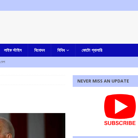
লাইফ স্টাইল
বিনোদন
বিবিধ
ফোটো গ্যালারি
দেশ
ামলায় কলকাতা হাইকোর্টের রায়কে চ্যালেঞ্জ করে সুপ্রিম কোর্টে অভিষেকের আপ্ত সহায়ক সুমিত রায়
আমার
NEVER MISS AN UPDATE
টাকা বিতরণ শুরু, আজ বৃহস্পতিবার উপভোক্তাদের হাতে টাকা তুলে দেবেন মুখ্যমন্ত্রী
আমার বাংলা
ীপে কিরেন রিজিজু
এক নজরে
বাংলা
রধোর, উত্তেজনা ডোমজুর এলাকায়..
বাংলা