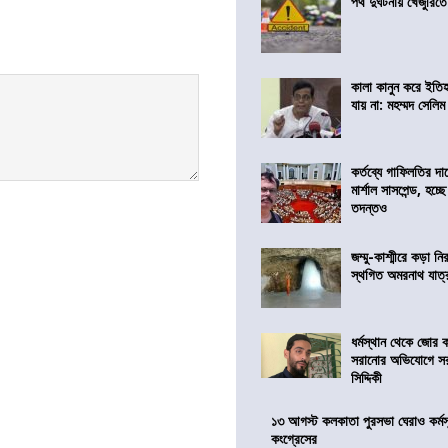
পথ দুর্ঘটনায় খেজুরি
কালা কানুন করে ইতি
যায় না: মহম্মদ সেলিম
কর্তব্যে গাফিলতির দা
মার্শাল সাসপেন্ড, হচ্ছ
তদন্তও
জম্মু-কাশ্মীরে কড়া নি
স্থগিত অমরনাথ যাত্
ধর্মস্থান থেকে জোর 
সরানোর অভিযোগে স
সিদ্দিকী
১৩ আগস্ট কলকাতা পুরসভা ঘেরাও কর্মস
কংগ্রেসের