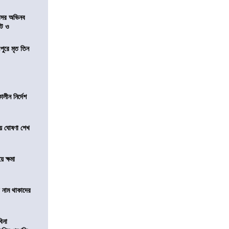
েসের অভিনব
েট ও
ীপুরে মৃত তিন
লীন নির্দেশ
য়ে ঘোষণা শেখ
ে ক্ষমা
টে নাম থাকাদের
বিনা