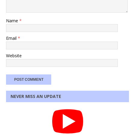
Name
*
Email
*
Website
NEVER MISS AN UPDATE