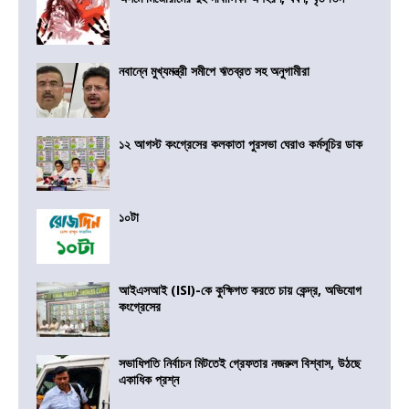
নবান্নে মুখ্যমন্ত্রী সমীপে ঋতব্রত সহ অনুগামীরা
১২ আগস্ট কংগ্রেসের কলকাতা পুরসভা ঘেরাও কর্মসূচির ডাক
১০টা
আইএসআই (ISI)-কে কুক্ষিগত করতে চায় কেন্দ্র, অভিযোগ
কংগ্রেসের
সভাধিপতি নির্বাচন মিটতেই গ্রেফতার নজরুল বিশ্বাস, উঠছে
একাধিক প্রশ্ন