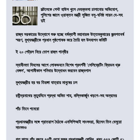
সল্টলেকে গেস্ট হাউস খুলে দেহব্যবসা চালানোর অভিযোগ,
পুলিশের জালে ও্রাক্তন মন্ত্রী সুজিত বসু-ঘনিষ্ঠ সায়ন দে-সহ
দুই
রাজ্য সরকারের উদ্যোগে শুরু হচ্ছে বর্ষব্যাপী মহানায়ক উত্তমকুমারের জন্মশতবর্ষ
স্মরণ, মুখ্যমন্ত্রীকে প্রধান পৃষ্ঠপোষক করে তৈরি হল উদযাপন কমিটি
ই ২০ পেট্রল নিয়ে তোপ রাহুল গান্ধীর
স্বাধীনতা দিবসের আগে লোকভবনে বিশেষ প্রদর্শনী ‘সেলিব্রেটিং ফ্রিডম থ্রু
বেঙ্গল’, আগামীকাল শনিবার উদ্বোধন করবেন রাজ্যপাল
মুখ্যমন্ত্রীর হর ঘর তিরঙ্গা যাত্রায় মানুষের ঢল
রবীন্দ্রনাথের মৃত্যুদিনে শ্রদ্ধা অমিত শাহ, মল্লিকার্জুন খড়গে-সহ অন্যদের
পাঁচ তিনে পনেরো
প্রধানমন্ত্রীর সঙ্গে প্রাতরাশ বৈঠকে এনসিপিআই সাংসদরা, ছিলেন তিন বেসুরো
সাংসদও
গত সাড়ে পাঁচ বছরে ৭৭টি দেশে সফর প্রধানমন্ত্রী মোদির, খরচ ৫৫৭ কোটি ৫১