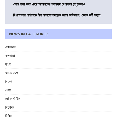
এবার রক্ষা কবচ চেয়ে আদালতের দ্বারস্থ বেপাত্তা টুলু মন্ডলও
বিধানসভার মার্শালকে বিনা কারণে সাসপেন্ড করার অভিযোগ, ক্ষোভ কর্মী মহলে
NEWS IN CATEGORIES
একনজরে
কলকাতা
বাংলা
আমার দেশ
বিদেশ
খেলা
লাইফ স্টাইল
বিনোদন
বিবিধ