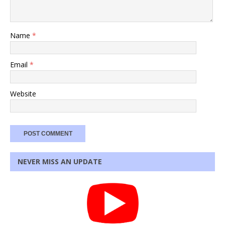
Name
*
Email
*
Website
NEVER MISS AN UPDATE