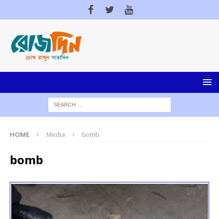
HOME
Media
bomb
bomb