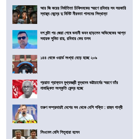
আর জি করের নির্যাতিতা চিকিৎসকের স্মরণে রবিবার সব সরকারি
স্বাস্থ্য কেন্দ্রে দু মিনিট নীরবতা পালনের সিদ্ধান্ত
দশ ঘন্টা পর জেরা শেষে ভবানী ভবন ছাড়লেন অভিষেকের আপ্ত
সহায়ক সুমিত রায়, রবিবার ফের তলব
১৪৪ থেকে ওয়ার্ড সংখ্যা বেড়ে হচ্ছে ২০৯
প্রয়াত প্রাক্তন মুখ্যমন্ত্রী বুদ্ধদেব ভট্টাচার্যের স্মরণে তাঁর
নামাঙ্কিত সংস্কৃতি কেন্দ্র হচ্ছে
তরুণ সম্প্রদায়ই দেশের সব থেকে বেশি শক্তি : রাহুল গান্ধী
লিওনেল মেসি পিতৃহারা হলেন