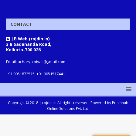
CONTACT
J.B Web (rojdin.in)
3 B Sadananda Road,
Kolkata-700 026
Email: acharya.piyali@gmail.com
+91 9051872515, +91 9051517441
Copyright © 2018 |
rojdin.in
All rights reserved. Powered by
Prismhub
Online Solutions Pvt. Ltd.