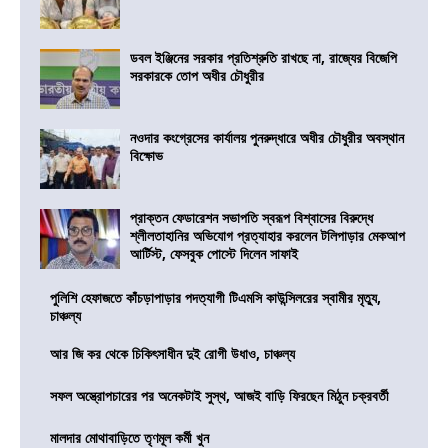
ডবল ইঞ্জিনের সরকার প্রতিশ্রুতি রাখছে না, রাজ্যের বিজেপি
সরকারকে তোপ অধীর চৌধুরীর
নওদার কংগ্রেসের কার্যালয় পুনরুদ্ধারে অধীর চৌধুরীর অবস্থান
বিক্ষোভ
প্রাক্তন ফেডারেশন সভাপতি স্বরূপ বিশ্বাসের বিরুদ্ধে
শ্লীলতাহানির অভিযোগ প্রত্যাহার করলেন টলিপাড়ার মেকআপ
আর্টিস্ট, ফেসবুক পোস্টে দিলেন সাফাই
পুলিশি হেফাজতে কাঁচড়াপাড়ার পদত্যাগী টিএমসি কাউন্সিলরের স্বামীর মৃত্যু,
চাঞ্চল্য
আর জি কর থেকে চিকিৎসাধীন দুই রোগী উধাও, চাঞ্চল্য
সফল অস্ত্রোপচারের পর অনেকটাই সুস্থ, আজই বাড়ি ফিরছেন মিঠুন চক্রবর্তী
মালদার মোথাবাড়িতে তৃণমূল কর্মী খুন