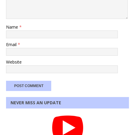
Name
*
Email
*
Website
NEVER MISS AN UPDATE