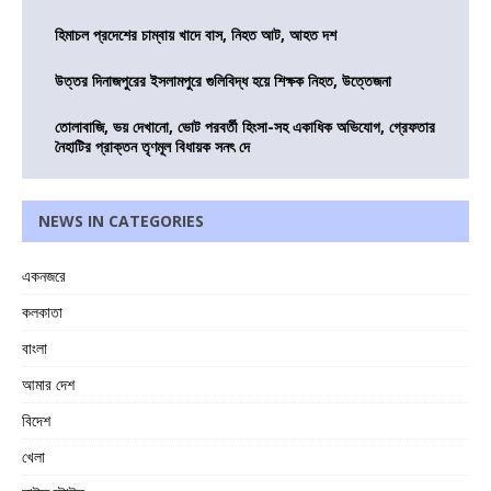
হিমাচল প্রদেশের চাম্বায় খাদে বাস, নিহত আট, আহত দশ
উত্তর দিনাজপুরের ইসলামপুরে গুলিবিদ্ধ হয়ে শিক্ষক নিহত, উত্তেজনা
তোলাবাজি, ভয় দেখানো, ভোট পরবর্তী হিংসা-সহ একাধিক অভিযোগ, গ্রেফতার
নৈহাটির প্রাক্তন তৃণমূল বিধায়ক সনৎ দে
NEWS IN CATEGORIES
একনজরে
কলকাতা
বাংলা
আমার দেশ
বিদেশ
খেলা