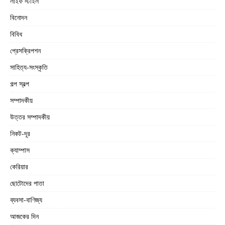
লাইফ স্টাইল
বিনোদন
বিবিধ
প্রেসক্রিপশন
সাহিত্য-সংস্কৃতি
গল্প স্বল্প
সম্পাদকীয়
উত্তর সম্পাদকীয়
নিকট-দূর
ক্যাম্পাস
কেরিয়ার
ছোটোদের পাতা
ব্যবসা-বাণিজ্য
আজকের দিন