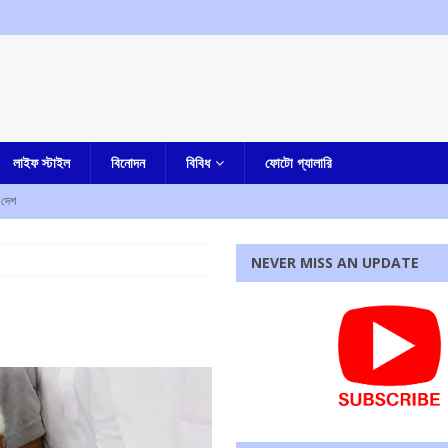
লাইফ স্টাইল
বিনোদন
বিবিধ
ফোটো গ্যালারি
দেশ
রহস্য মৃত্যু
আমার বাংলা
NEVER MISS AN UPDATE
ী
এক নজরে
াহত
এক নজরে
ে নিহত ৫, আহত এক
এক নজরে
্ষণ, ধৃত তিন
এক নজরে
রধোর, উত্তেজনা ডোমজুর এলাকায়..
বাংলা