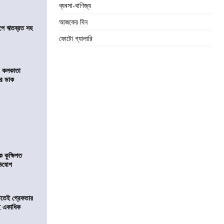
ব্যবসা-বাণিজ্য
আজকের দিন
সমীপে ঋতব্রত সহ
ফোটো গ্যালারি
র কলকাতা
চির ডাক
কুক্ষিগত
ভিযোগ
িটতেই গ্রেফতার
ে একাধিক