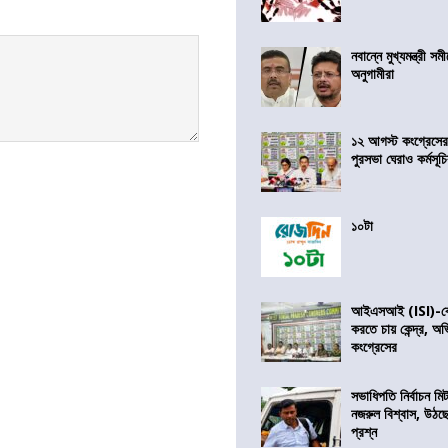
নবান্নে মুখ্যমন্ত্রী 
অনুগামীরা
১২ আগস্ট কংগ্রেসে
পুরসভা ঘেরাও কর্মসূ
১০টা
আইএসআই (ISI)-কে 
করতে চায় কেন্দ্র, অ
কংগ্রেসের
সভাধিপতি নির্বাচন ম
নজরুল বিশ্বাস, উঠছ
প্রশ্ন