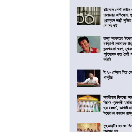
সল্টলেকে গেস্ট হাউস 
চালানোর অভিযোগ, পু
ও্রাক্তন মন্ত্রী সুজিত
দে-সহ দুই
রাজ্য সরকারের উদ্যোগ
বর্ষব্যাপী মহানায়ক উ
জন্মশতবর্ষ স্মরণ, মুখ্য
পৃষ্ঠপোষক করে তৈরি
কমিটি
ই ২০ পেট্রল নিয়ে ত
গান্ধীর
স্বাধীনতা দিবসের 
বিশেষ প্রদর্শনী ‘সেলি
থ্রু বেঙ্গল’, আগামীক
উদ্বোধন করবেন রাজ্
মুখ্যমন্ত্রীর হর ঘর তির
মানুষের ঢল