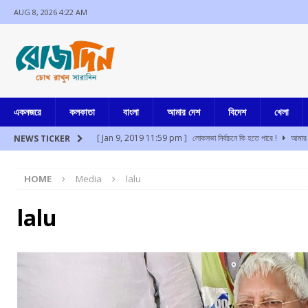
AUG 8, 2026 4:22 AM
একনজরে
কলকাতা
বাংলা
আমার দেশ
বিদেশ
খেলা
[ Jan 9, 2019 11:59 pm ]
লোকসভা নির্বাচনে কি হতে পারে !
আমার 
NEWS TICKER
[ Aug 8, 2026 2:47 am ]
উত্তর বঙ্গের বুনিয়াদপুরে ব্যাঙ্ক ম্যানেজারের 
HOME
Media
lalu
[ Aug 8, 2026 2:42 am ]
মুম্বাইয়ে প্রশান্ত কিশোর সমীপে পাওয়ার পত্ম
[ Aug 8, 2026 1:11 am ]
ফের মেট্রোয় আত্মহত্যার চেষ্টা, পরিসেবা ব্য
lalu
[ Aug 8, 2026 12:54 am ]
উত্তরাখন্ডের দেবপ্রয়াগে খাদে গাড়ি পড়
[ Aug 8, 2026 12:42 am ]
অসমে মিজোরামের দুই নাবালিকা অপহরণ, ধর
[ Jul 17, 2024 3:35 pm ]
চুরির অপবাদে একই পরিবারের ৩ সদস্যকে মা