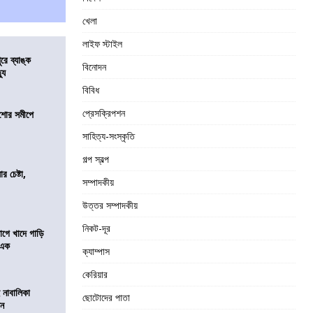
খেলা
লাইফ স্টাইল
ুরে ব্যাঙ্ক
বিনোদন
যু
বিবিধ
প্রেসক্রিপশন
কিশোর সমীপে
সাহিত্য-সংস্কৃতি
গল্প স্বল্প
র চেষ্টা,
সম্পাদকীয়
উত্তর সম্পাদকীয়
নিকট-দূর
য়াগে খাদে গাড়ি
 এক
ক্যাম্পাস
কেরিয়ার
 নাবালিকা
ছোটোদের পাতা
িন