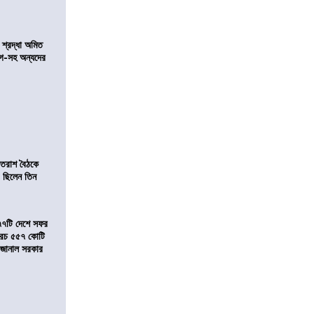
নে শ্রদ্ধা অমিত
়গে-সহ অন্যদের
্রাতরাশ বৈঠকে
 ছিলেন তিন
৭৭টি দেশে সফর
, খরচ ৫৫৭ কোটি
ে জানাল সরকার