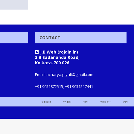
CONTACT
J.B Web (rojdin.in)
3 B Sadananda Road,
Kolkata-700 026
Email: acharya.piyali@gmail.com
+91 9051872515, +91 9051517441
একনজরে
কলকাতা
বাংলা
আমার দেশ
খেলা