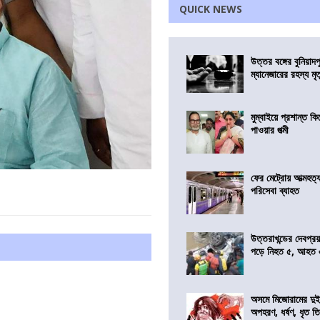
QUICK NEWS
উত্তর বঙ্গের বুনিয়াদপ
ম্যানেজারের রহস্য মৃত্
মুম্বাইয়ে প্রশান্ত 
পাওয়ার পত্মী
ফের মেট্রোয় আত্মহত্যা
পরিসেবা ব্যাহত
উত্তরাখন্ডের দেবপ্র
পড়ে নিহত ৫, আহত
অসমে মিজোরামের দুই
অপহরণ, ধর্ষণ, ধৃত ত