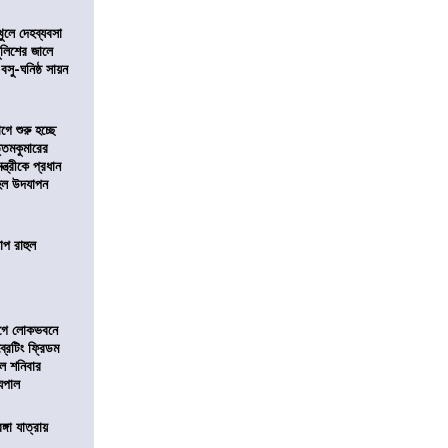
খুলে দেহব্যবসা
লিশের জালে
 বসু-ঘনিষ্ঠ সায়ন
ে শুরু হচ্ছে
ত্তমকুমারের
মন্ত্রীকে প্রধান
 হল উদযাপন
োপ রাহুল
আগে লোকভবনে
ব্রেটিং ফ্রিডম
াল শনিবার
যপাল
ঙ্গা যাত্রায়