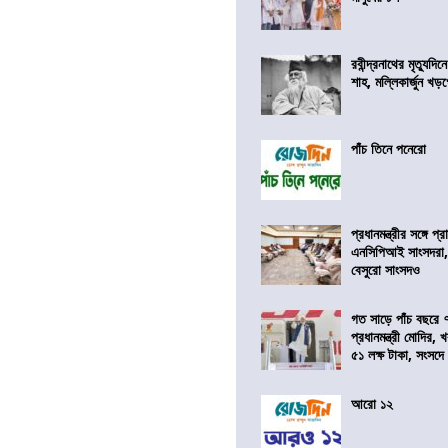
রবীন্দ্রনাথের মৃত্যুদি
শাহ, মল্লিকার্জুন খড
পাঁচ তিনে পনেরো
প্রধানমন্ত্রীর সঙ্গে প
এনসিপিআই সাংসদরা,
বেসুরো সাংসদও
গত সাড়ে পাঁচ বছরে 
প্রধানমন্ত্রী মোদির
৫১ লক্ষ টাকা, সংসদ
আরো ১২