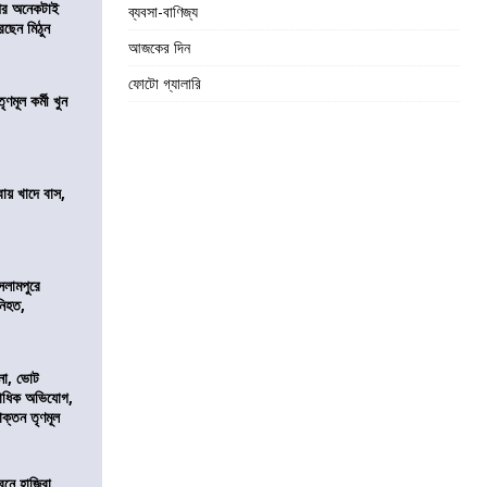
 পর অনেকটাই
ব্যবসা-বাণিজ্য
রছেন মিঠুন
আজকের দিন
ফোটো গ্যালারি
ণমূল কর্মী খুন
বায় খাদে বাস,
শ
সলামপুরে
 নিহত,
নো, ভোট
কাধিক অভিযোগ,
াক্তন তৃণমূল
নে হাজিরা