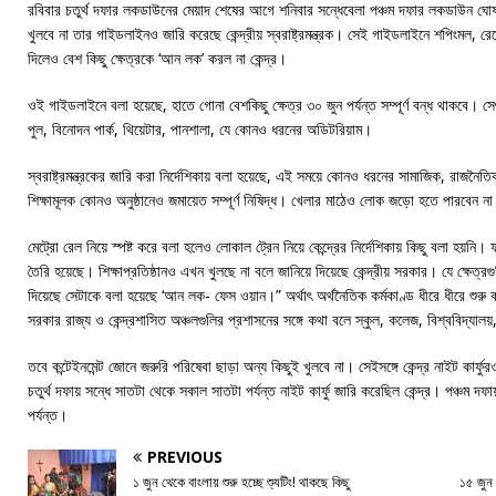
রবিবার চতুর্থ দফার লকডাউনের মেয়াদ শেষের আগে শনিবার সন্ধেবেলা পঞ্চম দফার লকডাউন ঘোষণ
খুলবে না তার গাইডলাইনও জারি করেছে কেন্দ্রীয় স্বরাষ্ট্রমন্ত্রক। সেই গাইডলাইনে শপিংমল, রেস
দিলেও বেশ কিছু ক্ষেত্রকে ‘আন লক’ করল না কেন্দ্র।
ওই গাইডলাইনে বলা হয়েছে, হাতে গোনা বেশকিছু ক্ষেত্র ৩০ জুন পর্যন্ত সম্পূর্ণ বন্ধ থাকবে। স
পুল, বিনোদন পার্ক, থিয়েটার, পানশালা, যে কোনও ধরনের অডিটরিয়াম।
স্বরাষ্ট্রমন্ত্রকের জারি করা নির্দেশিকায় বলা হয়েছে, এই সময়ে কোনও ধরনের সামাজিক, রাজনৈতি
শিক্ষামূলক কোনও অনুষ্ঠানেও জমায়েত সম্পূর্ণ নিষিদ্ধ। খেলার মাঠেও লোক জড়ো হতে পারবেন ন
মেট্রো রেল নিয়ে স্পষ্ট করে বলা হলেও লোকাল ট্রেন নিয়ে কেন্দ্রের নির্দেশিকায় কিছু বলা হয়নি
তৈরি হয়েছে। শিক্ষাপ্রতিষ্ঠানও এখন খুলছে না বলে জানিয়ে দিয়েছে কেন্দ্রীয় সরকার। যে ক্ষেত্রগুল
দিয়েছে সেটাকে বলা হয়েছে ‘আন লক- ফেস ওয়ান।” অর্থাৎ অর্থনৈতিক কর্মকাণ্ড ধীরে ধীরে শুরু করা 
সরকার রাজ্য ও কেন্দ্রশাসিত অঞ্চলগুলির প্রশাসনের সঙ্গে কথা বলে স্কুল, কলেজ, বিশ্ববিদ্যালয়,
তবে কন্টেইনমেন্ট জোনে জরুরি পরিষেবা ছাড়া অন্য কিছুই খুলবে না। সেইসঙ্গে কেন্দ্র নাইট কার্ফ
চতুর্থ দফায় সন্ধে সাতটা থেকে সকাল সাতটা পর্যন্ত নাইট কার্ফু জারি করেছিল কেন্দ্র। পঞ্চম দফ
পর্যন্ত।
PREVIOUS
১ জুন থেকে বাংলায় শুরু হচ্ছে শ্যুটিং! থাকছে কিছু
১৫ জুন 