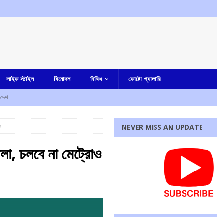
লাইফ স্টাইল
বিনোদন
বিবিধ
ফোটো গ্যালারি
দেশ
চৌধুরীর অবস্থান বিক্ষোভ
আমার বাংলা
ও
NEVER MISS AN UPDATE
র বিরুদ্ধে শ্লীলতাহানির অভিযোগ প্রত্যাহার করলেন টলিপাড়ার মেকআপ আর্টিস্ট, ফেসবুক পোস্টে দিলেন সাফাই
লা, চলবে না মেট্রোও
কাউন্সিলরের স্বামীর মৃত্যু, চাঞ্চল্য
আমার বাংলা
চাঞ্চল্য
কলকাতা
 বাড়ি ফিরছেন মিঠুন চক্রবর্তী
কলকাতা
রধোর, উত্তেজনা ডোমজুর এলাকায়..
বাংলা