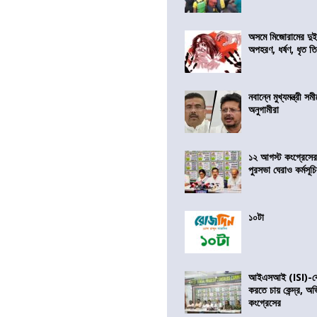
অসমে মিজোরামের দুই
অপহরণ, ধর্ষণ, ধৃত ত
নবান্নে মুখ্যমন্ত্রী 
অনুগামীরা
১২ আগস্ট কংগ্রেসে
পুরসভা ঘেরাও কর্মসূ
১০টা
আইএসআই (ISI)-কে 
করতে চায় কেন্দ্র, অ
কংগ্রেসের