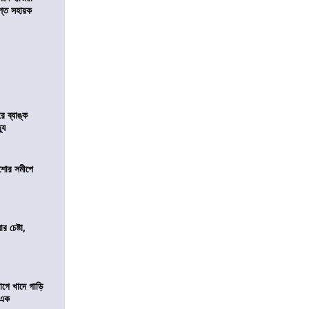
্ত সহায়ক
রে ব্যাঙ্ক
যু
কিশোর সমীপে
র চেষ্টা,
য়াগে খাদে গাড়ি
 এক