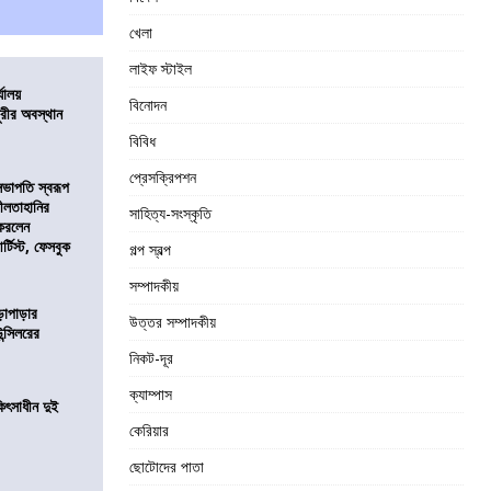
খেলা
লাইফ স্টাইল
্যালয়
বিনোদন
ুরীর অবস্থান
বিবিধ
প্রেসক্রিপশন
সভাপতি স্বরূপ
লীলতাহানির
সাহিত্য-সংস্কৃতি
 করলেন
টিস্ট, ফেসবুক
গল্প স্বল্প
সম্পাদকীয়
ড়াপাড়ার
উত্তর সম্পাদকীয়
ন্সিলরের
নিকট-দূর
ক্যাম্পাস
ৎসাধীন দুই
কেরিয়ার
ছোটোদের পাতা