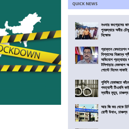
QUICK NEWS
নওদার কংগ্রেসের কার
পুনরুদ্ধারে অধীর চৌধ
বিক্ষোভ
প্রাক্তন ফেডারেশন 
বিশ্বাসের বিরুদ্ধে শ্
অভিযোগ প্রত্যাহার
টলিপাড়ার মেকআপ আর্
পোস্টে দিলেন সাফাই
পুলিশি হেফাজতে কাঁচ
পদত্যাগী টিএমসি কাউ
স্বামীর মৃত্যু, চাঞ্চল্য
আর জি কর থেকে চিকি
রোগী উধাও, চাঞ্চল্য