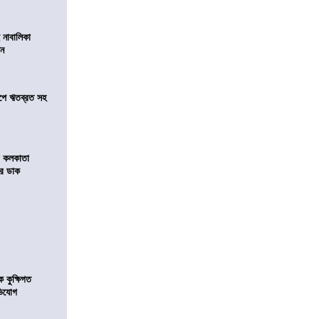
 নাবালিকা
িন
সমীপে ঋতব্রত সহ
র কলকাতা
চির ডাক
কুক্ষিগত
ভিযোগ