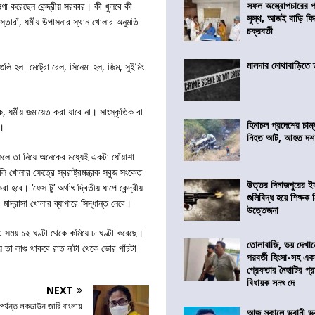
সফল অস্ত্রোপচারের
া করেছেন কেন্দ্রীয় সরকার। কী খুলবে কী
সুস্থ, আজই বাড়ি ফি
্তোরাঁ, ধর্মীয় উপাসনার স্থান খোলার অনুমতি
চক্রবর্তী
মালদার মোথাবাড়িতে তৃ
েগুলি হল- মেট্রো রেল, সিনেমা হল, জিম, সুইমিং
ক, ধর্মীয় জমায়েত করা যাবে না। সাংস্কৃতিক বা
হিমাচল প্রদেশের চাম্
া।
নিহত আট, আহত দ
। ফলে তা নিয়ে অনেকের মধ্যেই একটা ধোঁয়াশা
ি খোলার ক্ষেত্রে স্বরাষ্ট্রমন্ত্রক সবুজ সংকেত
উত্তর দিনাজপুরের ই
হবে। ‘ফেস টু’ অর্থাৎ দ্বিতীয় ধাপে কেন্দ্রীয়
গুলিবিদ্ধ হয়ে শিক্ষক
 মাদ্রাসা খোলার ব্যাপারে সিদ্ধান্ত নেবে।
উত্তেজনা
ুরও সময় ১২ ঘণ্টা থেকে কমিয়ে ৮ ঘণ্টা করেছে।
তোলাবাজি, ভয় দেখা
ায় তা লাগু থাকবে রাত ন’টা থেকে ভোর পাঁচটা
পরবর্তী হিংসা-সহ এ
গ্রেফতার নৈহাটির প্র
বিধায়ক সনৎ দে
NEXT
পর্যন্ত লকডাউন জারি বাংলায়
আজ সকালে ভবানী ভব