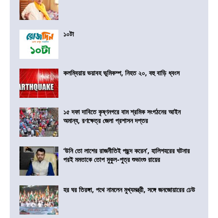
১০টা
কলম্বিয়ায় ভয়াবহ ভূমিকম্প, নিহত ২০, বহু বাড়ি ধ্বংস
১৫ দফা দাবিতে কৃষ্ণনগরে বাম শ্রমিক সংগঠনের আইন
অমান্য, রণক্ষেত্র জেলা প্রশাসন দপ্তর
‘উনি তো লাশের রাজনীতিই পছন্দ করেন’, হালিশহরের ঘটনার
পরই মমতাকে তোপ মুকুল-পুত্র শুভাংশু রায়ের
হর ঘর তিরঙ্গা, পথে নামলেন মুখ্যমন্ত্রী, সঙ্গে জনজোয়ারের ঢেউ