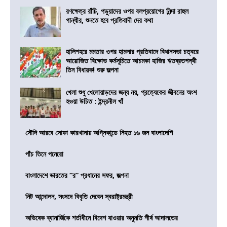
রণক্ষেত্র রাঁচি, পড়ুয়াদের ওপর বলপ্রয়োগের নিন্দা রাহুল
গান্ধীর, শুনতে হবে প্রতিবাদী দের কথা
হালিশহরে মমতার ওপর হামলার প্রতিবাদে বিধানসভা চত্বরে
আয়োজিত বিক্ষোভ কর্মসূচিতে আচমকা হাজির ঋতব্রতপন্থী
তিন বিধায়ক! শুরু জল্পনা
খেলা শুধু খেলোয়াড়দের জন্য নয়, প্রত্যেকের জীবনের অংশ
হওয়া উচিত : ইন্দ্রনীল খাঁ
সৌদি আরবে সোফা কারখানায় অগ্নিকান্ডে নিহত ১৬ জন বাংলাদেশি
পাঁচ তিনে পনেরো
বাংলাদেশে ভারতের “র” প্রধানের সফর, জল্পনা
নিট আন্দোলন, সংসদে বিবৃতি দেবেন স্বরাষ্ট্রমন্ত্রী
অভিষেক ব্যানার্জিকে শর্তাধীনে বিদেশ যাওয়ার অনুমতি শীর্ষ আদালতের