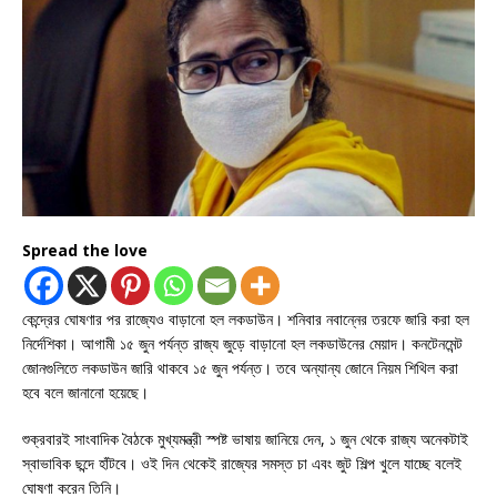
Spread the love
কেন্দ্রের ঘোষণার পর রাজ্যেও বাড়ানো হল লকডাউন। শনিবার নবান্নের তরফে জারি করা হল
নির্দেশিকা। আগামী ১৫ জুন পর্যন্ত রাজ্য জুড়ে বাড়ানো হল লকডাউনের মেয়াদ। কনটেনমেন্ট
জোনগুলিতে লকডাউন জারি থাকবে ১৫ জুন পর্যন্ত। তবে অন্যান্য জোনে নিয়ম শিথিল করা
হবে বলে জানানো হয়েছে।
শুক্রবারই সাংবাদিক বৈঠকে মুখ্যমন্ত্রী স্পষ্ট ভাষায় জানিয়ে দেন, ১ জুন থেকে রাজ্য অনেকটাই
স্বাভাবিক ছন্দে হাঁটবে। ওই দিন থেকেই রাজ্যের সমস্ত চা এবং জুট শিল্প খুলে যাচ্ছে বলেই
ঘোষণা করেন তিনি।