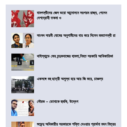
বামপন্থীদের জেল ভরো আন্দোলনে সরগরম রাজ্য, পেলেন
দেশদ্রোহী তকমা ও
সাংসদ সায়নী ঘোষের অনুগামীদের বার করে দিলেন মমতাপন্থী রা
থাইল্যান্ডে ফের বন্দুকবাজের হামলা,নিহত সরকারি আধিকারিক!
একসঙ্গে বহু ছাত্রী অসুস্থ হয়ে আর জি করে, চাঞ্চল্য
সৌরভ – ডোনাকে হুমকি, উদ্বেগ
শুভেন্দু অধিকারীর সরকারকে শক্তি দেওয়ার প্রার্থনা মদন মিত্রর