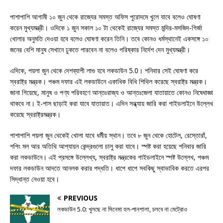
পাশাপাশি আগামী ১০ জুন থেকে রাজ্যের সমস্ত অফিস পুরোদমে খুলে যাবে বলেও ঘোষণা
করেন মুখ্যমন্ত্রী। ওদিকে ১ জুন সকাল ১০ টা থেকেই রাজ্যের সমস্ত মন্দির-মসজিদ-গির্জা
খোলার অনুমতি দেওয়া হবে বলেও ঘোষণা করেন তিনি। তবে কোনও ধর্মস্থানেই একসঙ্গে ১০
জনের বেশি মানুষ সেখানে ঢুকতে পারবেন না বলেও পরিষ্কার নির্দেশ দেন মুখ্যমন্ত্রী।
এদিকে, পয়লা জুন থেকে দেশব্যাপী লাগু হবে লকডাউন 5.0। শনিবার সেই ঘোষণা করে
স্বরাষ্ট্র মন্ত্রক। পঞ্চম দফার এই লকডাউনে একাধিক বিধি শিথিল করেছে স্বরাষ্ট্র মন্ত্রক।
জানা গিয়েছে, মানুষ ও পণ্য পরিবহণে আন্তঃরাজ্য ও আন্তঃজেলা যাতায়াতে কোনও নিষেধাজ্ঞা
থাকবে না। ই-পাস ছাড়াই করা যাবে যাতায়াত। এদিন সন্ধ্যায় জারি করা গাইডলাইনে উল্লেখ
করেছে স্বরাষ্ট্রমন্ত্রক।
পাশাপাশি পয়লা জুন থেকেই খোলা যাবে ধর্মীয় স্থান। তবে ৮ জুন থেকে হোটেল, রেস্তোরাঁ,
শপিং মল আর অতিথি আপ্যায়ন কেন্দ্রগুলো চালু করা যাবে। স্পষ্ট করা হয়েছে শনিবার জারি
করা লকডাউনে। এই প্রসঙ্গে উল্লেখ্য, স্বরাষ্ট্র মন্ত্রকের গাইডলাইনে স্পষ্ট উল্লেখ, পঞ্চম
দফার লকডাউন আদতে আনলক করার পদ্ধতি। ধাপে ধাপে সবকিছু স্বাভাবিক করতে এরপর
সিদ্ধান্ত নেওয়া হবে।
PREVIOUS
লকডাউন 5.0: খুলছে না সিনেমা হল-পানশালা, চলবে না মেট্রোও