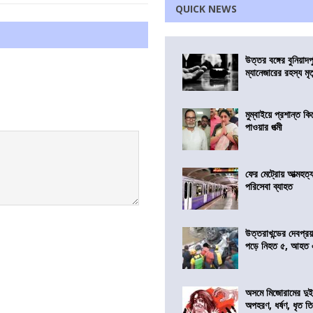
QUICK NEWS
উত্তর বঙ্গের বুনিয়াদপ
ম্যানেজারের রহস্য মৃত্
মুম্বাইয়ে প্রশান্ত 
পাওয়ার পত্মী
ফের মেট্রোয় আত্মহত্যা
পরিসেবা ব্যাহত
উত্তরাখন্ডের দেবপ্র
পড়ে নিহত ৫, আহত
অসমে মিজোরামের দুই
অপহরণ, ধর্ষণ, ধৃত ত