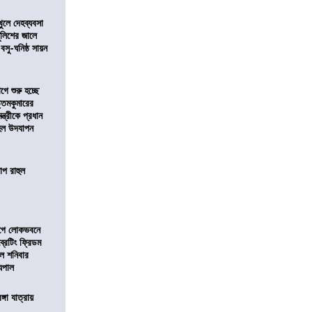
খুলে দেহব্যবসা
লিশের জালে
 বসু-ঘনিষ্ঠ সায়ন
ে শুরু হচ্ছে
ত্তমকুমারের
মন্ত্রীকে প্রধান
 হল উদযাপন
োপ রাহুল
আগে লোকভবনে
ব্রেটিং ফ্রিডম
াল শনিবার
যপাল
ঙ্গা যাত্রায়