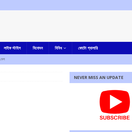
লাইফ স্টাইল
বিনোদন
বিবিধ
ফোটো গ্যালারি
দেশ
রহস্য মৃত্যু
আমার বাংলা
NEVER MISS AN UPDATE
ী
এক নজরে
াহত
এক নজরে
ে নিহত ৫, আহত এক
এক নজরে
্ষণ, ধৃত তিন
এক নজরে
রধোর, উত্তেজনা ডোমজুর এলাকায়..
বাংলা