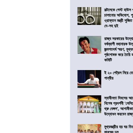
সল্টলেকে গেস্ট হাউস 
চালানোর অভিযোগ, পু
ও্রাক্তন মন্ত্রী সুজিত
দে-সহ দুই
রাজ্য সরকারের উদ্যোগ
বর্ষব্যাপী মহানায়ক উ
জন্মশতবর্ষ স্মরণ, মুখ্য
পৃষ্ঠপোষক করে তৈরি
কমিটি
ই ২০ পেট্রল নিয়ে ত
গান্ধীর
স্বাধীনতা দিবসের 
বিশেষ প্রদর্শনী ‘সেলি
থ্রু বেঙ্গল’, আগামীক
উদ্বোধন করবেন রাজ্
মুখ্যমন্ত্রীর হর ঘর তির
মানুষের ঢল