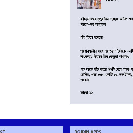
রবীন্দ্রনাথের মৃত্যুদিনে শ্রদ্ধা অমিত শাহ
খড়গে-সহ অন্যদের
পাঁচ তিনে পনেরো
প্রধানমন্ত্রীর সঙ্গে প্রাতরাশ বৈঠকে এ
সাংসদরা, ছিলেন তিন বেসুরো সাংসদও
গত সাড়ে পাঁচ বছরে ৭৭টি দেশে সফর প্রধ
মোদির, খরচ ৫৫৭ কোটি ৫১ লক্ষ টাকা,
সরকার
আরো ১২
OST
ROJDIN APPS