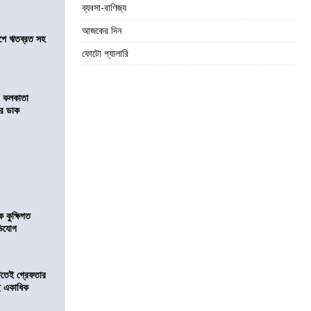
ব্যবসা-বাণিজ্য
আজকের দিন
সমীপে ঋতব্রত সহ
ফোটো গ্যালারি
র কলকাতা
চির ডাক
কুক্ষিগত
ভিযোগ
িটতেই গ্রেফতার
ে একাধিক