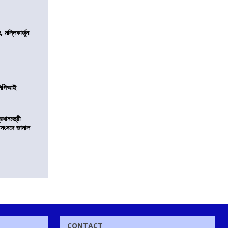
, মল্লিকার্জুন
নসিপিআই
ানমন্ত্রী
 সংসদে জানাল
CONTACT