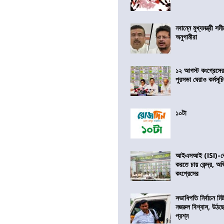
নবান্নে মুখ্যমন্ত্রী 
অনুগামীরা
১২ আগস্ট কংগ্রেসে
পুরসভা ঘেরাও কর্মসূ
১০টা
আইএসআই (ISI)-কে 
করতে চায় কেন্দ্র, অ
কংগ্রেসের
সভাধিপতি নির্বাচন ম
নজরুল বিশ্বাস, উঠছ
প্রশ্ন