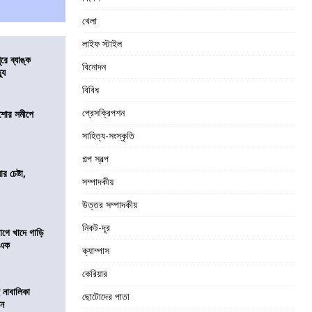
খেলা
লাইফ স্টাইল
ুরে ব্যাঙ্ক
বিনোদন
যু
বিবিধ
প্রেসক্রিপশন
কিশোর সমীপে
সাহিত্য-সংস্কৃতি
গল্প স্বল্প
র চেষ্টা,
সম্পাদকীয়
উত্তর সম্পাদকীয়
নিকট-দূর
য়াগে খাদে গাড়ি
 এক
ক্যাম্পাস
কেরিয়ার
 নাবালিকা
ছোটোদের পাতা
িন