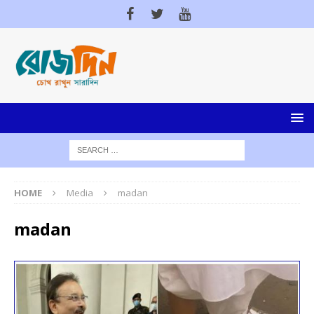
HOME
Media
madan
madan