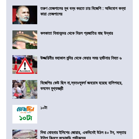
তরুণ তেজপালের মুখ বন্ধ করতে চায় বিজেপি : অভিযোগ কন্যা
কারা তেজপালের
কলকাতা বিমানবন্দর থেকে বিরল প্রজাতির মাছ উদ্ধার
উজ্জয়িনীর মহাকাল মন্দির থেকে ফেরার সময় দুর্ঘটনায় নিহত ৬
বিজেপির কেউ ছিল না,স্বতঃস্ফূর্ত জনরোষ হয়েছে হালিশহরে,
বললেন মুখ্যমন্ত্রী
১০টা
দিঘা মোহনায় ইলিশের জোয়ার, একদিনেই উঠল ৪০ টন, সস্তায়
ইলিশ কিনতে হুড়োহুড়ি পর্যটকদের