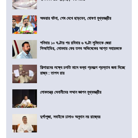
অভয়ার ঘটনা, শেষ দেখে ছাড়বেন, ঘোষণা মুখ্যমন্ত্রীর
শনিবার ১০ ঘণ্টার পর রবিবার ৬ ঘণ্টা সুমিতকে জেরা
সিআইডির, সোমবার ফের তলব অভিষেকের আপ্ত সহায়ককে
শিল্পায়নের লক্ষ্যে চলতি মাসে ভব্যা প্রকল্পে প্রস্তাব জমা দিচ্ছে
রাজ্য : তাপস রায়
লোকতন্ত্র সেনানীদের সম্মান জ্ঞাপন মুখ্যমন্ত্রীর
দুর্গাপূজা, সবাইকে ঢালাও অনুদান নয় রাজ্যের