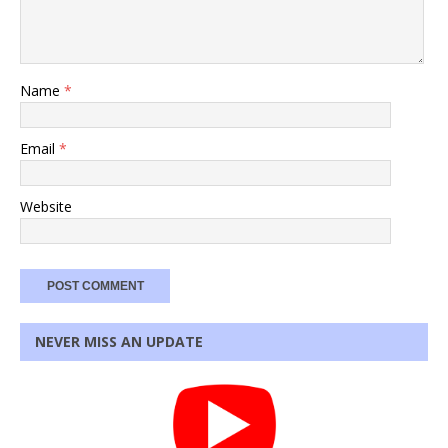
Name
*
Email
*
Website
NEVER MISS AN UPDATE