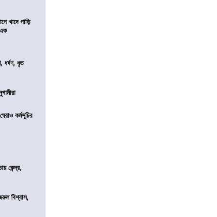
য়াগে খাদে গাড়ি
 এক
ধর্ষণ, ধৃত
নুগামীরা
েরাও কর্মসূচির
 কেন্দ্র,
জরুল বিশ্বাস,