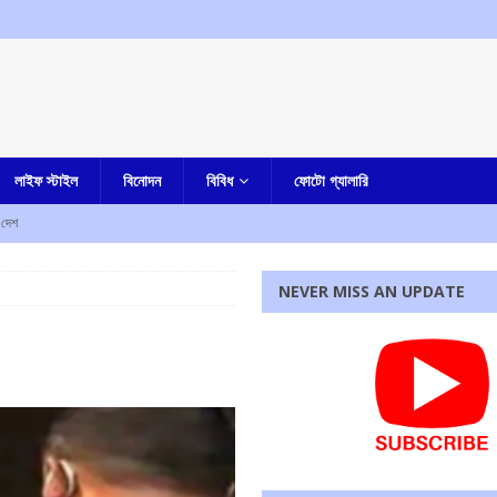
লাইফ স্টাইল
বিনোদন
বিবিধ
ফোটো গ্যালারি
দেশ
 বাড়ি ফিরছেন মিঠুন চক্রবর্তী
কলকাতা
NEVER MISS AN UPDATE
র বাংলা
হত আট, আহত দশ
আমার দেশ
য়ে শিক্ষক নিহত, উত্তেজনা
আমার বাংলা
া-সহ একাধিক অভিযোগ, গ্রেফতার নৈহাটির প্রাক্তন তৃণমূল বিধায়ক সনৎ দে
আমার বাংলা
রধোর, উত্তেজনা ডোমজুর এলাকায়..
বাংলা