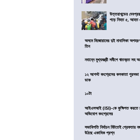
উত্তরাখন্ডের দেবপ্র
পড়ে নিহত ৫, আহত
অসমে মিজোরামের দুই নাবালিকা অপহরণ, 
তিন
নবান্নে মুখ্যমন্ত্রী সমীপে ঋতব্রত সহ অ
১২ আগস্ট কংগ্রেসের কলকাতা পুরসভা ঘ
ডাক
১০টা
আইএসআই (ISI)-কে কুক্ষিগত করতে চায়
অভিযোগ কংগ্রেসের
সভাধিপতি নির্বাচন মিটতেই গ্রেফতার ন
উঠছে একাধিক প্রশ্ন