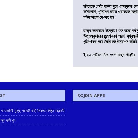
সল্টলেকে গেস্ট হাউস খুলে দেহব্যবসা চ
অভিযোগ, পুলিশের জালে ও্রাক্তন মন্ত্রী
ঘনিষ্ঠ সায়ন দে-সহ দুই
রাজ্য সরকারের উদ্যোগে শুরু হচ্ছে বর্ষব
উত্তমকুমারের জন্মশতবর্ষ স্মরণ, মুখ্যমন্ত
পৃষ্ঠপোষক করে তৈরি হল উদযাপন কমিটি
ই ২০ পেট্রল নিয়ে তোপ রাহুল গান্ধীর
OST
ROJDIN APPS
 অনেকটাই সুস্থ, আজই বাড়ি ফিরছেন মিঠুন চক্রবর্তী
ূল কর্মী খুন