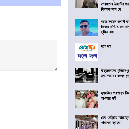
গ্রেফতার নৈহাটির প্র
বিধায়ক সনৎ দে
আজ সকালে ভবানী ভব
দিলেন অভিষেকের আপ
সুমিত রায়
দশে দশ
উত্তরবঙ্গের বুনিয়াদপু
ম্যানেজারের রহস্য মৃত্
মুম্বাইয়ে প্রশান্ত 
পাওয়ার পত্মী
ফের মেট্রোয় আত্মহত্যা
পরিষেবা ব্যাহত