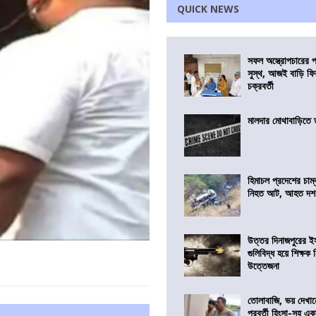
QUICK NEWS
সফল অস্ত্রোপচারের
সুস্থ, আজই বাড়ি ফি
চক্রবর্তী
মালদার মোথাবাড়িতে তৃ
হিমাচল প্রদেশের চাম্
নিহত আট, আহত দ
উত্তর দিনাজপুরের ই
গুলিবিদ্ধ হয়ে শিক্ষক
উত্তেজনা
তোলাবাজি, ভয় দেখা
পরবর্তী হিংসা-সহ এ