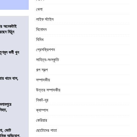
খেলা
লাইফ স্টাইল
 পর অনেকটাই
বিনোদন
রছেন মিঠুন
বিবিধ
প্রেসক্রিপশন
ণমূল কর্মী খুন
সাহিত্য-সংস্কৃতি
গল্প স্বল্প
বায় খাদে বাস,
সম্পাদকীয়
শ
উত্তর সম্পাদকীয়
নিকট-দূর
সলামপুরে
 নিহত,
ক্যাম্পাস
কেরিয়ার
নো, ভোট
ছোটোদের পাতা
কাধিক অভিযোগ,