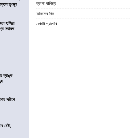
ব্যবসা-বাণিজ্য
াক্তন তৃণমূল
আজকের দিন
নে হাজিরা
ফোটো গ্যালারি
্ত সহায়ক
রে ব্যাঙ্ক
যু
কিশোর সমীপে
র চেষ্টা,