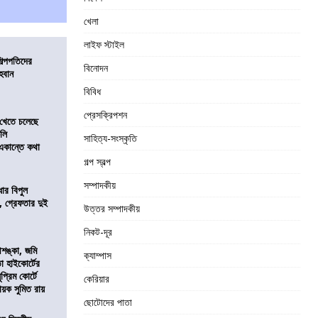
খেলা
লাইফ স্টাইল
িল্পপতিদের
বিনোদন
হবান
বিবিধ
প্রেসক্রিপশন
 খেতে চলেছে
কলি
সাহিত্য-সংস্কৃতি
 একান্তে কথা
গল্প স্বল্প
সম্পাদকীয়
ার বিপুল
 গ্রেফতার দুই
উত্তর সম্পাদকীয়
নিকট-দূর
শঙ্কা, জমি
ক্যাম্পাস
তা হাইকোর্টের
প্রিম কোর্টে
কেরিয়ার
য়ক সুমিত রায়
ছোটোদের পাতা