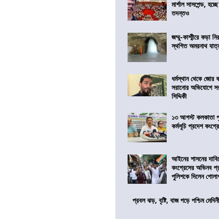
মার্শাল সাসপেন্ড, হচ্ছ
তদন্তও
জম্মু-কাশ্মীরে কড়া নি
স্থগিত অমরনাথ যাত্
ধর্মস্থান থেকে জোর 
সরানোর অভিযোগে স
সিদ্দিকী
১৩ আগস্ট কলকাতা প
কর্মসূচি প্রদেশ কংগ্র
আইনের শাসনের দাবি
কংগ্রেসের অভিনব প্
পুলিশকে দিলেন গোল
প্রবল ঝড়, বৃষ্টি, বাজ পড়ে পশ্চিম মেদিন