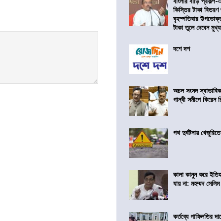
বাংলার বাড়ি প্রকল্প-
কিস্তির টাকা বিতরণ
বৃহস্পতিবার উপভোক্
টাকা তুলে দেবেন মুখ্যমন
দশে দশ
অচল সংসদ স্বাভাবিক
গান্ধী সমীপে কিরেন র
পথ দুর্ঘটনায় খেজুরি
কালা কানুন করে ইতি
যায় না: মহম্মদ সেলিম
কর্তব্যে গাফিলতির দা