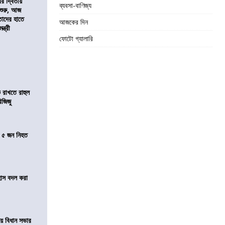
এর দ্বিতীয়
ব্যবসা-বাণিজ্য
 শুরু, আজ
তাদের হাতে
আজকের দিন
্ত্রী
ফোটো গ্যালারি
 রাখতে রাহুল
িজিজু
তে ৫ জন নিহত
হাস বদল করা
য়ে বিধান সভার