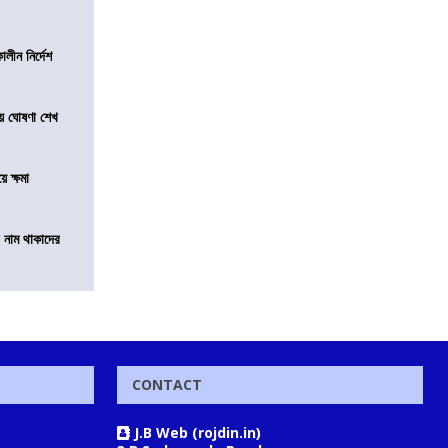
লীন নির্দেশ
য়ে ঘোষণা শেখ
ে ক্ষমা
টে নাম থাকাদের
CONTACT
J.B Web (rojdin.in)