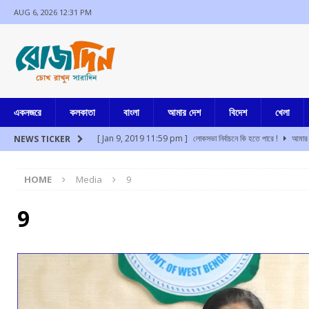
AUG 6, 2026 12:31 PM
একনজরে
কলকাতা
বাংলা
আমার দেশ
বিদেশ
খেলা
[ Jan 9, 2019 11:59 pm ]
লোকসভা নির্বাচনে কি হতে পারে !
আমার 
NEWS TICKER
[ Aug 6, 2026 12:20 pm ]
ডবল ইঞ্জিন সরকার, শিল্পপতিদের নির্ভয়ে বিন
HOME
Media
9
[ Aug 6, 2026 12:03 pm ]
আবার কি বড় ধাক্কা খেতে চলেছে কালীঘাট ত
[ Aug 6, 2026 11:47 am ]
ফের মালদহ, ফের উদ্ধার বিপুল অঙ্কের নগ
9
[ Aug 6, 2026 10:39 am ]
বাড়ছে গ্রেফতারির আশঙ্কা, জমি দূর্নীতি ম
বাংলা
[ Aug 6, 2026 10:28 am ]
বাংলার বাড়ি প্রকল্প-এর দ্বিতীয় কিস্তির 
[ Jul 17, 2024 3:35 pm ]
চুরির অপবাদে একই পরিবারের ৩ সদস্যকে মা