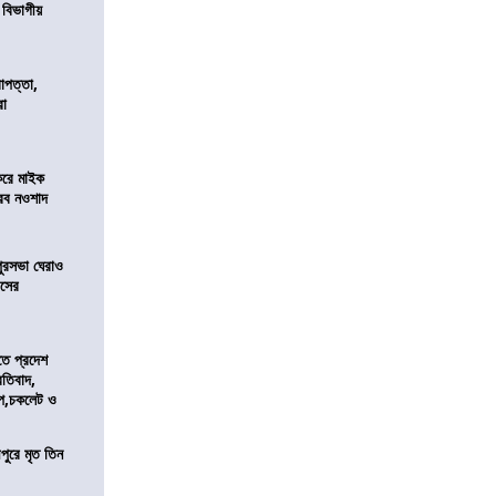
ে বিভাগীয়
রাপত্তা,
রা
করে মাইক
রব নওশাদ
ুরসভা ঘেরাও
েসের
তে প্রদেশ
রতিবাদ,
াপ,চকলেট ও
ীপুরে মৃত তিন