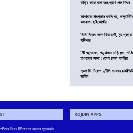
বাড়ির কাছে জমা জল,প্রাণ গেল শিশুর
আপাতত সারপ্লাস বদলি নয়, অন্তর্বর্তীকা
কলকাতা হাইকোর্টের
তিনি নিজের দেশে ফিরবেনই, দৃঢ প্রত্য
হাসিনার
নিট আন্দোলন, পড়ুয়াদের বাড়ি গুন্ডা পাঠিয়
চাওয়ানো হচ্ছে : তোপ রাহুল গান্ধীর
গ্রুপ ডি নিয়োগ দুর্নীতি মামলায় চার্জশি
জামিন
OST
ROJDIN APPS
পপতিদের নির্ভয়ে বিনিয়োগের আহবান মুখ্যমন্ত্রীর