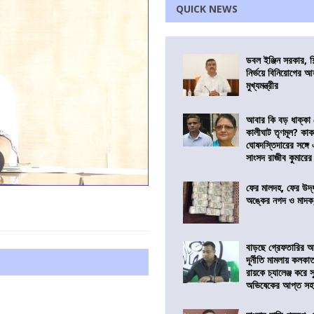
QUICK NEWS
ডবল ইঞ্জিন সরকার, শ
নির্ভয়ে বিনিয়োগের আ
মুখ্যমন্ত্রীর
আবার কি বড় ধাক্কা
কালীঘাট তৃণমূল? কা
ঘোষদস্তিদারের সঙ্গে
সাংসদ রাজীব কুমারের
ফের মালদহ, ফের উদ্ধ
অঙ্কের নগদ ও মাদক,
বাড়ছে গ্রেফতারির আ
দূর্নীতি মামলায় কলকা
রায়কে চ্যালেঞ্জ করে সু
অভিষেকের আপ্ত সহা