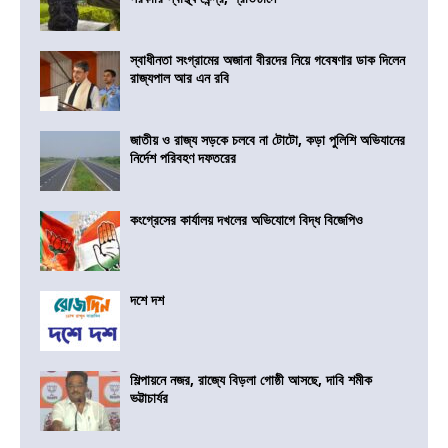
স্বাধীনতা সংগ্রামের অজানা বীরদের নিয়ে গবেষণার ডাক দিলেন
রাজ্যপাল আর এন রবি
জাতীয় ও রাজ্য সড়কে চলবে না টোটো, কড়া পুলিশি অভিযানের
নির্দেশ পরিবহণ দফতরের
কংগ্রেসের কার্যালয় দখলের অভিযোগে বিদ্ধ বিজেপিও
দশে দশ
শিল্পায়নে নজর, রাজ্যে বিড়লা গোষ্ঠী আসছে, দাবি শমীক
ভট্টাচার্যর