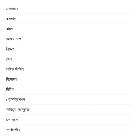
একনজরে
কলকাতা
বাংলা
আমার দেশ
বিদেশ
খেলা
লাইফ স্টাইল
বিনোদন
বিবিধ
প্রেসক্রিপশন
সাহিত্য-সংস্কৃতি
গল্প স্বল্প
সম্পাদকীয়