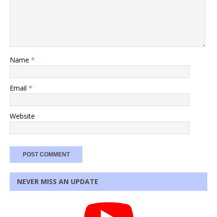
Name
*
Email
*
Website
NEVER MISS AN UPDATE