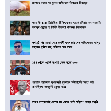
মালদায় বালক কে খুনের অভিযোগ বিমাতার বিরুদ্ধে
আর জি করের নির্যাতিতা চিকিৎসকের স্মরণে রবিবার সব সরকারি
স্বাস্থ্য কেন্দ্রে দু মিনিট নীরবতা পালনের সিদ্ধান্ত
দশ ঘন্টা পর জেরা শেষে ভবানী ভবন ছাড়লেন অভিষেকের আপ্ত
সহায়ক সুমিত রায়, রবিবার ফের তলব
১৪৪ থেকে ওয়ার্ড সংখ্যা বেড়ে হচ্ছে ২০৯
প্রয়াত প্রাক্তন মুখ্যমন্ত্রী বুদ্ধদেব ভট্টাচার্যের স্মরণে তাঁর
নামাঙ্কিত সংস্কৃতি কেন্দ্র হচ্ছে
তরুণ সম্প্রদায়ই দেশের সব থেকে বেশি শক্তি : রাহুল গান্ধী