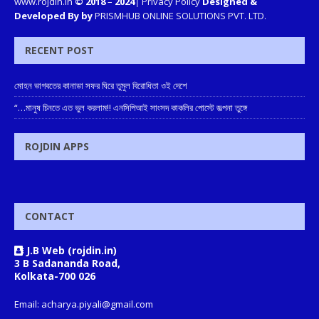
www.rojdin.in
© 2018
–
2024
|
Privacy Policy
Designed &
Developed By by
PRISMHUB ONLINE SOLUTIONS PVT. LTD.
RECENT POST
মোহন ভাগবতের কানাডা সফর ঘিরে তুমুল বিরোধিতা ওই দেশে
“…মানুষ চিনতে এত ভুল করলাম!! এনসিপিআই সাংসদ কাকলির পোস্টে জল্পনা তুঙ্গে
ROJDIN APPS
CONTACT
J.B Web (rojdin.in)
3 B Sadananda Road,
Kolkata-700 026
Email: acharya.piyali@gmail.com