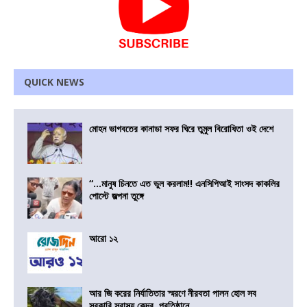
QUICK NEWS
মোহন ভাগবতের কানাডা সফর ঘিরে তুমুল বিরোধিতা ওই দেশে
“…মানুষ চিনতে এত ভুল করলাম!! এনসিপিআই সাংসদ কাকলির
পোস্টে জল্পনা তুঙ্গে
আরো ১২
আর জি করের নির্যাতিতার স্মরণে নীরবতা পালন হোল সব
সরকারি স্বাস্থ্য কেন্দ্র, প্রতিষ্ঠানে