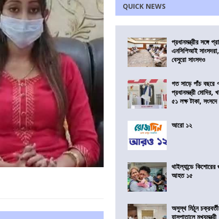
QUICK NEWS
প্রধানমন্ত্রীর সঙ্গে প
এনসিপিআই সাংসদরা,
বেসুরো সাংসদও
গত সাড়ে পাঁচ বছরে 
প্রধানমন্ত্রী মোদির
৫১ লক্ষ টাকা, সংসদ
আরো ১২
থাইল্যান্ডে কিশোরের
আহত ১৫
অসুস্থ মিঠুন চক্রবর্
হাসপাতালে মুখ্যমন্ত্রী