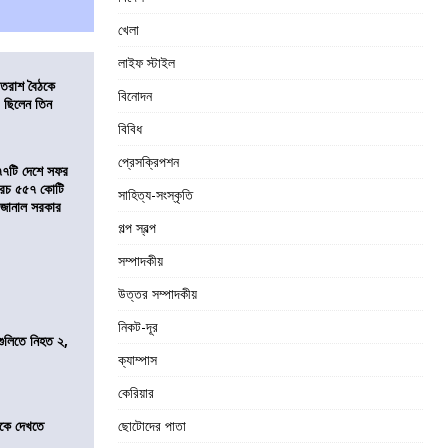
খেলা
লাইফ স্টাইল
্রাতরাশ বৈঠকে
বিনোদন
 ছিলেন তিন
বিবিধ
প্রেসক্রিপশন
৭৭টি দেশে সফর
, খরচ ৫৫৭ কোটি
সাহিত্য-সংস্কৃতি
ে জানাল সরকার
গল্প স্বল্প
সম্পাদকীয়
উত্তর সম্পাদকীয়
নিকট-দূর
 গুলিতে নিহত ২,
ক্যাম্পাস
কেরিয়ার
তীকে দেখতে
ছোটোদের পাতা