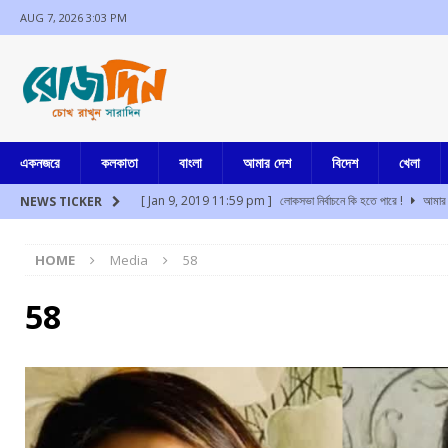
AUG 7, 2026 3:03 PM
একনজরে
কলকাতা
বাংলা
আমার দেশ
বিদেশ
খেলা
[ Jan 9, 2019 11:59 pm ]
লোকসভা নির্বাচনে কি হতে পারে !
আমার 
NEWS TICKER
[ Aug 7, 2026 2:22 pm ]
প্রধানমন্ত্রীর সঙ্গে প্রাতরাশ বৈঠকে এনসি
HOME
Media
58
[ Aug 7, 2026 1:00 pm ]
গত সাড়ে পাঁচ বছরে ৭৭টি দেশে সফর প্রধানমন
[ Aug 7, 2026 12:33 pm ]
আরো ১২
আমার বাংলা
58
[ Aug 7, 2026 12:26 pm ]
থাইল্যান্ডে কিশোরের গুলিতে নিহত ২, আ
[ Aug 7, 2026 12:05 pm ]
অসুস্থ মিঠুন চক্রবর্তীকে দেখতে হাসপাতালে 
[ Jul 17, 2024 3:35 pm ]
চুরির অপবাদে একই পরিবারের ৩ সদস্যকে মা