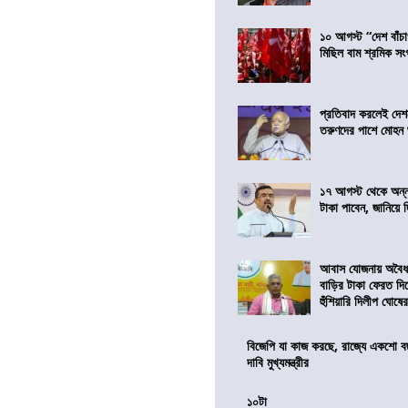
১০ আগস্ট “দেশ বাঁচ
মিছিল বাম শ্রমিক স
প্রতিবাদ করলেই দেশ
তরুণদের পাশে মোহন
১৭ আগস্ট থেকে অন্নপূ
টাকা পাবেন, জানিয়ে দিল
আবাস যোজনায় অবৈধ 
বাড়ির টাকা ফেরত দি
হুঁশিয়ারি দিলীপ ঘোষে
বিজেপি যা কাজ করছে, রাজ্যে একশো ব
দাবি মুখ্যমন্ত্রীর
১০টা