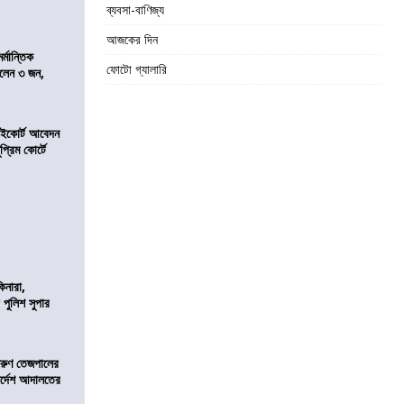
ব্যবসা-বাণিজ্য
আজকের দিন
্মান্তিক
ফোটো গ্যালারি
রালেন ৩ জন,
হাইকোর্ট আবেদন
্রিম কোর্টে
িনারা,
 পুলিশ সুপার
তরুণ তেজপালের
ির্দেশ আদালতের