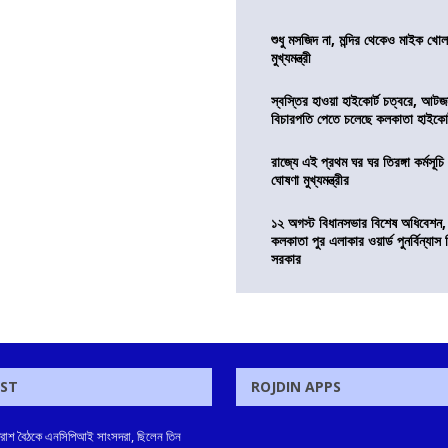
শুধু মসজিদ না, মন্দির থেকেও মাইক খোলা
মুখ্যমন্ত্রী
স্বস্তির হাওয়া হাইকোর্ট চত্বরে, আটজ
বিচারপতি পেতে চলেছে কলকাতা হাইকোর
রাজ্যে এই প্রথম ঘর ঘর তিরঙ্গা কর্মসূচ
ঘোষণা মুখ্যমন্ত্রীর
১২ অগস্ট বিধানসভার বিশেষ অধিবেশন,
কলকাতা পুর এলাকার ওয়ার্ড পুনর্বিন্যা
সরকার
OST
ROJDIN APPS
প্রাতরাশ বৈঠকে এনসিপিআই সাংসদরা, ছিলেন তিন