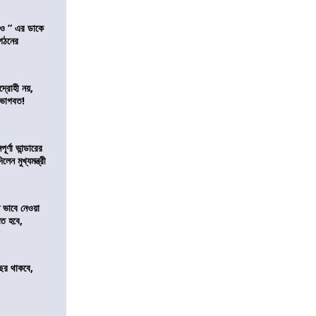
াও ” এর ডাকে
ংগঠনের
দ্রোহী নয়,
 ভাগবত!
র্ণা ভান্ডারের
েন মুখ্যমন্ত্রী
ভাবে নেওয়া
তে হবে,
র
ছর থাকবে,