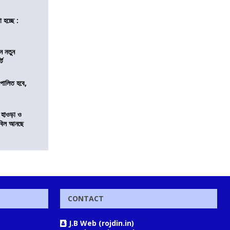
 হচ্ছে :
ন নতুন
্ট
ি পালিত হবে,
 হাওড়া ও
স বিল আনছে
CONTACT
J.B Web (rojdin.in)