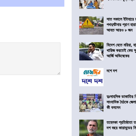
সাত সকালে ইটাহারে মর
পথদুর্ঘটনায় প্রাণ হা
আহত আরও ৮ জন
বিদেশ যেতে মরিয়া, 
খারিজ করতেই ফের সুপ
আর্জি অভিষেকের
দশে দশ
দুঃসাহসিক ডাকাতির ক
সাংবাদিক বৈঠকে জেলা
কী বললেন
তহেলকা প্রতিষ্ঠাতা 
দশ বছর কারাদন্ডের ন