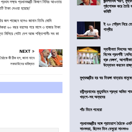
জন্মশতবর্ষ স্মরণ, মুখ্য
থম লক্ষ্য৷ প্রধানমন্ত্রী কিষাণ নিধির আওতায়
পৃষ্ঠপোষক করে তৈরি
ি টাকা দেওয়া হয়েছে৷’
কমিটি
ীয় জল পাচ্ছেন বলেও জানান তিনি৷ মোদি
ই ২০ পেট্রল নিয়ে ত
িকরা ৬০ বছর বয়সের পরে মাসে ৩ হাজার টাকা
গান্ধীর
শক্তি মিলিয়ে গোটা দেশ আজ শক্তিশালী৷ সব কা
স্বাধীনতা দিবসের 
NEXT
বিশেষ প্রদর্শনী ‘সেলি
বৈঠকে কী ঠিক হল, জানা যাবে
থ্রু বেঙ্গল’, আগামীক
লকডাউনের ভবিষ্যত
উদ্বোধন করবেন রাজ্
মুখ্যমন্ত্রীর হর ঘর তিরঙ্গা যাত্রায় মানুষ
রবীন্দ্রনাথের মৃত্যুদিনে শ্রদ্ধা অমিত শাহ
খড়গে-সহ অন্যদের
পাঁচ তিনে পনেরো
প্রধানমন্ত্রীর সঙ্গে প্রাতরাশ বৈঠকে এ
সাংসদরা, ছিলেন তিন বেসুরো সাংসদও