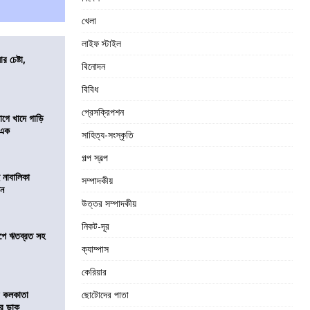
খেলা
লাইফ স্টাইল
র চেষ্টা,
বিনোদন
বিবিধ
প্রেসক্রিপশন
য়াগে খাদে গাড়ি
 এক
সাহিত্য-সংস্কৃতি
গল্প স্বল্প
 নাবালিকা
সম্পাদকীয়
িন
উত্তর সম্পাদকীয়
নিকট-দূর
সমীপে ঋতব্রত সহ
ক্যাম্পাস
কেরিয়ার
র কলকাতা
ছোটোদের পাতা
চির ডাক