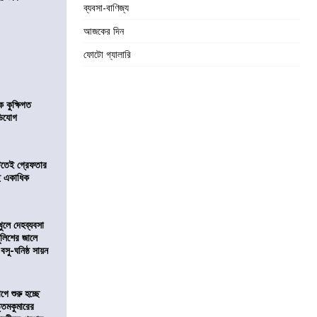
ব্যবসা-বাণিজ্য
আজকের দিন
ফোটো গ্যালারি
কুক্ষিগত
ভিযোগ
িটতেই গ্রেফতার
ে একাধিক
খুলে দেহব্যবসা
লিশের জালে
 বসু-ঘনিষ্ঠ সায়ন
ে শুরু হচ্ছে
ত্তমকুমারের