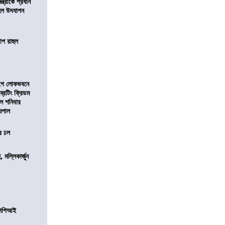
মন্ত্রীকে প্রধান
 হল উদযাপন
োপ রাহুল
আগে লোকভবনে
ব্রেটিং ফ্রিডম
াল শনিবার
যপাল
ের ঢল
, মল্লিকার্জুন
নসিপিআই