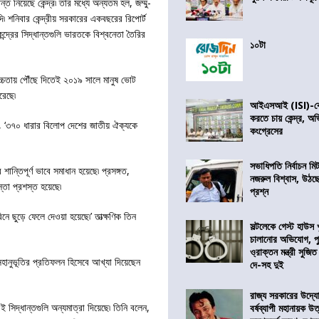
 নিয়েছে কেন্দ্র৷ তার মধ্যে অন্যতম হল, জম্মু-
৷ শনিবার কেন্দ্রীয় সরকারের একবছরের রিপোর্ট
্দ্রের সিদ্ধান্তগুলি ভারতকে বিশ্বনেতা তৈরির
১০টা
উচ্চতায় পৌঁছে দিতেই ২০১৯ সালে মানুষ ভোট
রেছে৷
আইএসআই (ISI)-কে 
করতে চায় কেন্দ্র, অ
ায়, ‘৩৭০ ধারার বিলোপ দেশের জাতীয় ঐক্যকে
কংগ্রেসের
সভাধিপতি নির্বাচন ম
 শান্তিপূর্ণ ভাবে সমাধান হয়েছে৷ প্রসঙ্গত,
নজরুল বিশ্বাস, উঠছ
স্তা প্রশস্ত হয়েছে৷
প্রশ্ন
ছুড়ে ফেলে দেওয়া হয়েছে৷’ তাত্‍ক্ষণিক তিন
সল্টলেকে গেস্ট হাউস 
চালানোর অভিযোগ, পু
ও্রাক্তন মন্ত্রী সুজিত
হানুভূতির প্রতিফলন হিসেবে আখ্যা দিয়েছেন
দে-সহ দুই
রাজ্য সরকারের উদ্যোগ
সিদ্ধান্তগুলি অন্যমাত্রা দিয়েছে৷ তিনি বলেন,
বর্ষব্যাপী মহানায়ক উ