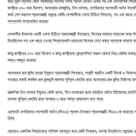
বছর ঘুরল দ্বিতীয় মোদী সরকারের৷ দ্বিতীয় দফায় প্রথম থেকেই একের পর এক ঐতিহাসিক সিদ্ধান্ত
কাশ্মীরে ৩৭০ ধারা বিলোপ, অযোধ্যায় রামমন্দির, তিন তালাক, নাগরিকত্ব সংশোধনী আইন ইত্যাদি
কার্ড পেশ করলেন প্রধানমন্ত্রী নরেন্দ্র মোদী৷ দেশবাসীকে খোলা চিঠিতে লিখলেন, গত এক বছরে কেন
স্বপ্নকেই বাস্তবায়িত করেছে৷
দেশবাসীর উদ্দেশ্যে একটি খোলা চিঠিতে প্রধানমন্ত্রী লিখেছেন, বিশ্বের দরবারে ভারতকে অন্য 
দিয়েছিলেন৷ গত এক বছরে নেওয়া সিদ্ধান্তগুলি ভারতকে বিশ্বের নেতা করার স্বপ্নকে বাস্তব ক
জম্মু-কাশ্মীরের ৩৭০ ধারা বিলোপ ও জম্মু-কাশ্মীরকে কেন্দ্রশাসিত অঞ্চল ঘোষণা নিয়ে মোদির কথ
আরও মজবুত করেছে৷’
অযোধ্যায় রাম মন্দির রায়ের ইস্যুতে প্রধানমন্ত্রী লিখেছেন, শতাব্দী প্রাচীন একটি বিতর্ক ও বিবাদের
গতবছর বাবরি মসজিদ-রাম জন্মভূমি মামলায় সুপ্রিম কোর্টের রায়ে অযোধ্যায় রাম মন্দির নির্মাণের রা
তাত্‍ক্ষণিক তিন তালাক ইস্যুতে মোদি বলেন, ‘তিন তালাকের মতো বর্বরচিত আইন ইতিহাসের ডাস্টবিনে 
তালাক সুপ্রিম কোর্টের রায়ে অপরাধ৷ ৩ বছর পর্যন্ত হাজতবাস হতে পারে৷
এরপরেই নাগরিকত্ব সংশোধনী আইন (সিএএ) প্রসঙ্গ টেনেছেন প্রধানমন্ত্রী৷ সিএএ-কে ভারতের স
তিনি৷
এছাড়াও একাধিক সিদ্ধান্তের তালিকা প্রস্তুত করে মোদী লিখছেন, দেশের উন্নতিতে কেন্দ্রের এই 