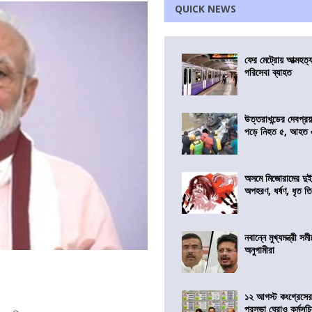
QUICK NEWS
ফের মেট্রোয় আত্মহত্যা
পরিসেবা ব্যাহত
উত্তরাখন্ডের দেবপ্র
পড়ে নিহত ৫, আহত
অসমে মিজোরামের দুই
অপহরণ, ধর্ষণ, ধৃত ত
নবান্নে মুখ্যমন্ত্রী 
অনুগামীরা
১২ আগস্ট কংগ্রেসে
পুরসভা ঘেরাও কর্মসূ