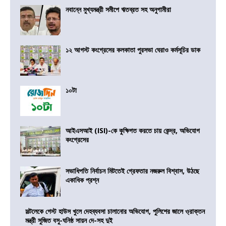
নবান্নে মুখ্যমন্ত্রী সমীপে ঋতব্রত সহ অনুগামীরা
১২ আগস্ট কংগ্রেসের কলকাতা পুরসভা ঘেরাও কর্মসূচির ডাক
১০টা
আইএসআই (ISI)-কে কুক্ষিগত করতে চায় কেন্দ্র, অভিযোগ
কংগ্রেসের
সভাধিপতি নির্বাচন মিটতেই গ্রেফতার নজরুল বিশ্বাস, উঠছে
একাধিক প্রশ্ন
সল্টলেকে গেস্ট হাউস খুলে দেহব্যবসা চালানোর অভিযোগ, পুলিশের জালে ও্রাক্তন
মন্ত্রী সুজিত বসু-ঘনিষ্ঠ সায়ন দে-সহ দুই