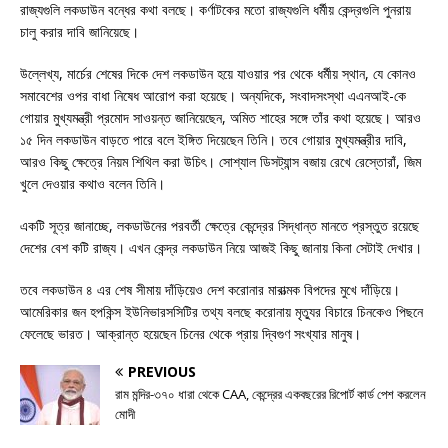
রাজ্যগুলি লকডাউন বন্ধের কথা বলছে। কর্ণাটকের মতো রাজ্যগুলি ধর্মীয় কেন্দ্রগুলি পুনরায়
চালু করার দাবি জানিয়েছে।
উল্লেখ্য, মার্চের শেষের দিকে দেশ লকডাউন হয়ে যাওয়ার পর থেকে ধর্মীয় স্থান, যে কোনও
সমাবেশের ওপর বাধা নিষেধ আরোপ করা হয়েছে। অন্যদিকে, সংবাদসংস্থা এএনআই-কে
গোয়ার মুখ্যমন্ত্রী প্রমোদ সাওয়ন্ত জানিয়েছেন, অমিত শাহের সঙ্গে তাঁর কথা হয়েছে। আরও
১৫ দিন লকডাউন বাড়তে পারে বলে ইঙ্গিত দিয়েছেন তিনি। তবে গোয়ার মুখ্যমন্ত্রীর দাবি,
আরও কিছু ক্ষেত্রে নিয়ম শিথিল করা উচিৎ। সোশ্যাল ডিসট্যান্স বজায় রেখে রেস্তোরাঁ, জিম
খুলে দেওয়ার কথাও বলেন তিনি।
একটি সূত্র জানাচ্ছে, লকডাউনের পরবর্তী ক্ষেত্রে কেন্দ্রের সিদ্ধান্ত মানতে প্রস্তুত রয়েছে
দেশের বেশ কটি রাজ্য। এখন কেন্দ্র লকডাউন নিয়ে আজই কিছু জানায় কিনা সেটাই দেখার।
তবে লকডাউন ৪ এর শেষ সীমায় দাঁড়িয়েও দেশ করোনার মারাত্মক বিপদের মুখে দাঁড়িয়ে।
আমেরিকার জন হপকিন্স ইউনিভারসসিটির তথ্য বলছে করোনায় মৃত্যুর বিচারে চিনকেও পিছনে
ফেলেছে ভারত। আক্রান্ত হয়েছেন চিনের থেকে প্রায় দ্বিগুণ সংখ্যার মানুষ।
PREVIOUS
রাম মন্দির-৩৭০ ধারা থেকে CAA, কেন্দ্রের একবছরের রিপোর্ট কার্ড পেশ করলেন
মোদী