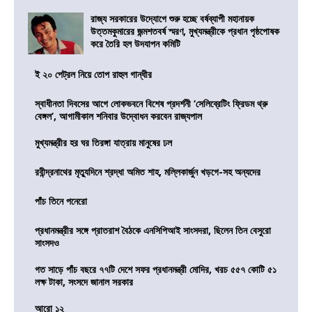
রাজ্য সরকারের উদ্যোগে শুরু হচ্ছে বর্ষব্যাপী মহানায়ক
উত্তমকুমারের জন্মশতবর্ষ স্মরণ, মুখ্যমন্ত্রীকে প্রধান পৃষ্ঠপোষক
করে তৈরি হল উদযাপন কমিটি
ই ২০ পেট্রল নিয়ে তোপ রাহুল গান্ধীর
স্বাধীনতা দিবসের আগে লোকভবনে বিশেষ প্রদর্শনী ‘সেলিব্রেটিং ফ্রিডম থ্রু
বেঙ্গল’, আগামীকাল শনিবার উদ্বোধন করবেন রাজ্যপাল
মুখ্যমন্ত্রীর হর ঘর তিরঙ্গা যাত্রায় মানুষের ঢল
রবীন্দ্রনাথের মৃত্যুদিনে শ্রদ্ধা অমিত শাহ, মল্লিকার্জুন খড়গে-সহ অন্যদের
পাঁচ তিনে পনেরো
প্রধানমন্ত্রীর সঙ্গে প্রাতরাশ বৈঠকে এনসিপিআই সাংসদরা, ছিলেন তিন বেসুরো
সাংসদও
গত সাড়ে পাঁচ বছরে ৭৭টি দেশে সফর প্রধানমন্ত্রী মোদির, খরচ ৫৫৭ কোটি ৫১
লক্ষ টাকা, সংসদে জানাল সরকার
আরো ১২