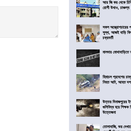
আর জি কর থেকে চিকি
রোগী উধাও, চাঞ্চল্য
সফল অস্ত্রোপচারের
সুস্থ, আজই বাড়ি ফি
চক্রবর্তী
মালদার মোথাবাড়িতে তৃ
হিমাচল প্রদেশের চাম্
নিহত আট, আহত দ
উত্তর দিনাজপুরের ই
গুলিবিদ্ধ হয়ে শিক্ষক
উত্তেজনা
তোলাবাজি, ভয় দেখা