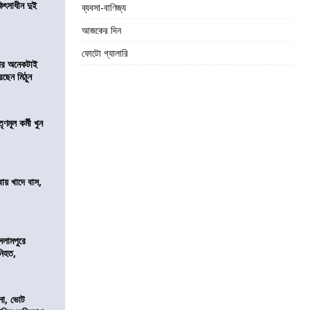
ৎসাধীন দুই
ব্যবসা-বাণিজ্য
আজকের দিন
ফোটো গ্যালারি
 পর অনেকটাই
রছেন মিঠুন
ণমূল কর্মী খুন
বায় খাদে বাস,
শ
সলামপুরে
 নিহত,
নো, ভোট