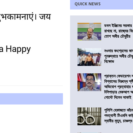
QUICK NEWS
ডবল ইঞ্জিনের সরকার 
রাখছে না, রাজ্যের ব
তোপ অধীর চৌধুরীর
নওদার কংগ্রেসের কার
পুনরুদ্ধারে অধীর চৌধ
বিক্ষোভ
প্রাক্তন ফেডারেশন 
বিশ্বাসের বিরুদ্ধে শ্
অভিযোগ প্রত্যাহার
টলিপাড়ার মেকআপ আর্
পোস্টে দিলেন সাফাই
পুলিশি হেফাজতে কাঁচ
পদত্যাগী টিএমসি কাউ
স্বামীর মৃত্যু, চাঞ্চল্য