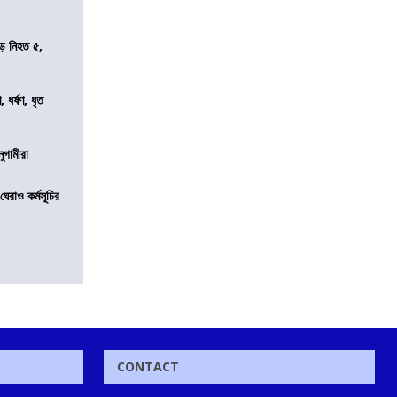
ড়ে নিহত ৫,
ধর্ষণ, ধৃত
নুগামীরা
েরাও কর্মসূচির
CONTACT