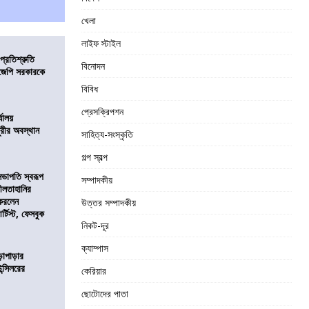
খেলা
লাইফ স্টাইল
প্রতিশ্রুতি
বিনোদন
িজেপি সরকারকে
বিবিধ
প্রেসক্রিপশন
্যালয়
ুরীর অবস্থান
সাহিত্য-সংস্কৃতি
গল্প স্বল্প
সভাপতি স্বরূপ
সম্পাদকীয়
লীলতাহানির
 করলেন
উত্তর সম্পাদকীয়
টিস্ট, ফেসবুক
নিকট-দূর
ক্যাম্পাস
ড়াপাড়ার
ন্সিলরের
কেরিয়ার
ছোটোদের পাতা