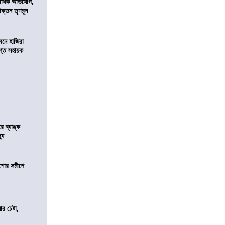
কাধিক অভিযোগ,
াক্তন তৃণমূল
নে হাজিরা
্ত সহায়ক
রে ব্যাঙ্ক
যু
কিশোর সমীপে
র চেষ্টা,