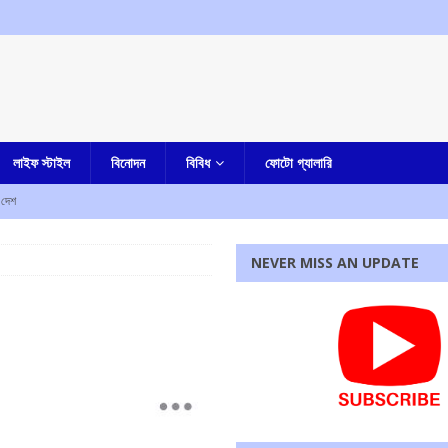
লাইফ স্টাইল
বিনোদন
বিবিধ
ফোটো গ্যালারি
দেশ
, রাজ্যের বিজেপি সরকারকে তোপ অধীর চৌধুরীর
আমার বাংলা
NEVER MISS AN UPDATE
চৌধুরীর অবস্থান বিক্ষোভ
আমার বাংলা
র বিরুদ্ধে শ্লীলতাহানির অভিযোগ প্রত্যাহার করলেন টলিপাড়ার মেকআপ আর্টিস্ট, ফেসবুক পোস্টে দিলেন সাফাই
কাউন্সিলরের স্বামীর মৃত্যু, চাঞ্চল্য
আমার বাংলা
চাঞ্চল্য
কলকাতা
রধোর, উত্তেজনা ডোমজুর এলাকায়..
বাংলা