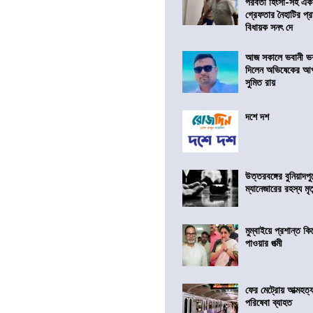
পরবর্তী হিংসা-সহ এ
গ্রেফতার নৈহাটির প্র
বিধায়ক সনৎ দে
আজ সকালে ভবানী ভব
দিলেন অভিষেকের আপ
সুমিত রায়
দশে দশ
উত্তরবঙ্গের বুনিয়াদপু
ম্যানেজারের রহস্য মৃত্
মুম্বাইয়ে প্রশান্ত 
পাওয়ার পত্মী
ফের মেট্রোয় আত্মহত্যা
পরিষেবা ব্যাহত