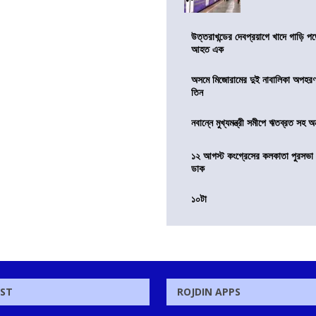
উত্তরাখন্ডের দেবপ্রয়াগে খাদে গাড়ি প
আহত এক
অসমে মিজোরামের দুই নাবালিকা অপহরণ, 
তিন
নবান্নে মুখ্যমন্ত্রী সমীপে ঋতব্রত সহ অ
১২ আগস্ট কংগ্রেসের কলকাতা পুরসভা ঘ
ডাক
১০টা
OST
ROJDIN APPS