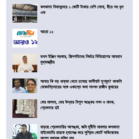
কলকাতা বিমানবন্দরে ১ কোটি টাকার বেশি সোনা, হীরে সহ ধৃত
এক
আরো ১২
ডবল ইঞ্জিন সরকার, শিল্পপতিদের নির্ভয়ে বিনিয়োগের আহবান
মুখ্যমন্ত্রীর
আবার কি বড় ধাক্কা খেতে চলেছে কালীঘাট তৃণমূল? কাকলি
ঘোষদস্তিদারের সঙ্গে একান্তে কথা সাংসদ রাজীব কুমারের
ফের মালদহ, ফের উদ্ধার বিপুল অঙ্কের নগদ ও মাদক,
গ্রেফতার দুই
বাড়ছে গ্রেফতারির আশঙ্কা, জমি দূর্নীতি মামলায় কলকাতা
হাইকোর্টের রায়কে চ্যালেঞ্জ করে সুপ্রিম কোর্টে অভিষেকের
আপ্ত সহায়ক সুমিত রায়