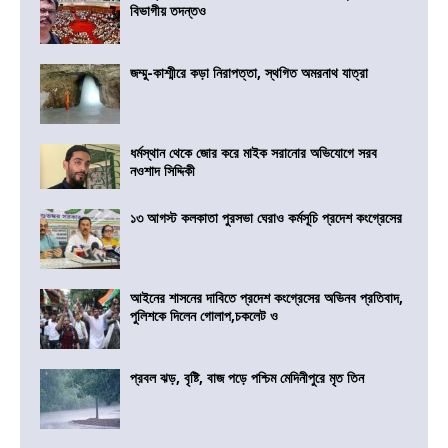
বিভাগীয় তদন্তও
জম্মু-কাশ্মীরে কড়া নিরাপত্তা, স্থগিত অমরনাথ যাত্রা
ধর্মস্থান থেকে জোর করে মাইক সরানোর অভিযোগে সরব
নওশাদ সিদ্দিকী
১৩ আগস্ট কলকাতা পুরসভা ঘেরাও কর্মসূচি প্রদেশ কংগ্রেসের
আইনের শাসনের দাবিতে প্রদেশ কংগ্রেসের অভিনব প্রতিবাদ,
পুলিশকে দিলেন গোলাপ,চকলেট ও
প্রবল ঝড়, বৃষ্টি, বাজ পড়ে পশ্চিম মেদিনীপুরে মৃত তিন