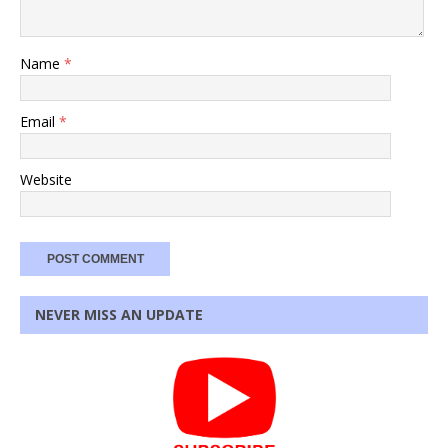
Name
*
Email
*
Website
NEVER MISS AN UPDATE