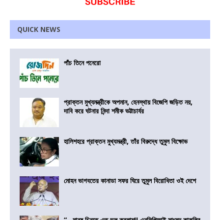
QUICK NEWS
পাঁচ তিনে পনেরো
প্রাক্তন মুখ্যমন্ত্রীকে অপমান, হেনস্থায় বিজেপি জড়িত নয়,
দাবি করে ঘটনার নিন্দা শমীক ভট্টাচার্যর
হালিশহরে প্রাক্তন মুখ্যমন্ত্রী, তাঁর বিরুদ্ধে তুমুল বিক্ষোভ
মোহন ভাগবতের কানাডা সফর ঘিরে তুমুল বিরোধিতা ওই দেশে
“…মানুষ চিনতে এত ভুল করলাম!! এনসিপিআই সাংসদ কাকলির