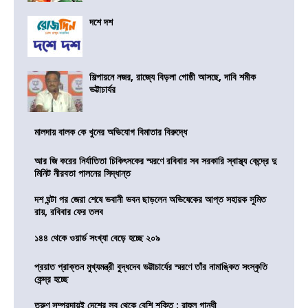
দশে দশ
শিল্পায়নে নজর, রাজ্যে বিড়লা গোষ্ঠী আসছে, দাবি শমীক
ভট্টাচার্যর
মালদায় বালক কে খুনের অভিযোগ বিমাতার বিরুদ্ধে
আর জি করের নির্যাতিতা চিকিৎসকের স্মরণে রবিবার সব সরকারি স্বাস্থ্য কেন্দ্রে দু
মিনিট নীরবতা পালনের সিদ্ধান্ত
দশ ঘন্টা পর জেরা শেষে ভবানী ভবন ছাড়লেন অভিষেকের আপ্ত সহায়ক সুমিত
রায়, রবিবার ফের তলব
১৪৪ থেকে ওয়ার্ড সংখ্যা বেড়ে হচ্ছে ২০৯
প্রয়াত প্রাক্তন মুখ্যমন্ত্রী বুদ্ধদেব ভট্টাচার্যের স্মরণে তাঁর নামাঙ্কিত সংস্কৃতি
কেন্দ্র হচ্ছে
তরুণ সম্প্রদায়ই দেশের সব থেকে বেশি শক্তি : রাহুল গান্ধী