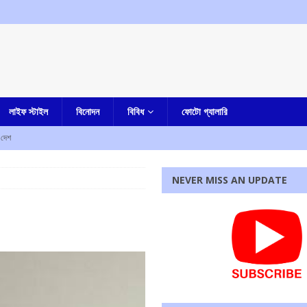
লাইফ স্টাইল
বিনোদন
বিবিধ
ফোটো গ্যালারি
দেশ
আমার বাংলা
NEVER MISS AN UPDATE
তি পেতে চলেছে কলকাতা হাইকোর্ট, রবীন্দ্র বিঠ্ঠলরাও ঘুগের নাম সুপারিশ করল সুপ্রিম কোর্টের কলেজিয়াম
পি জড়িত নয়, দাবি করে ঘটনার নিন্দা শমীক ভট্টাচার্যর
আমার বাংলা
তুমুল বিক্ষোভ
আমার বাংলা
রধোর, উত্তেজনা ডোমজুর এলাকায়..
বাংলা