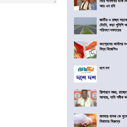
নিয়ে গবেষণার ডাক দ
আর এন রবি
জাতীয় ও রাজ্য সড়ক
টোটো, কড়া পুলিশি অভ
পরিবহণ দফতরের
কংগ্রেসের কার্যালয়
বিদ্ধ বিজেপিও
দশে দশ
শিল্পায়নে নজর, রাজ্যে
আসছে, দাবি শমীক ভট্ট
মালদায় বালক কে খু
বিমাতার বিরুদ্ধে