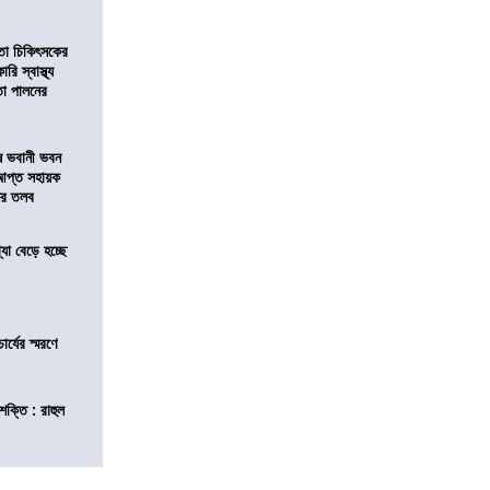
িতা চিকিৎসকের
রি স্বাস্থ্য
বতা পালনের
ষে ভবানী ভবন
আপ্ত সহায়ক
ফের তলব
যা বেড়ে হচ্ছে
চার্যের স্মরণে
শক্তি : রাহুল