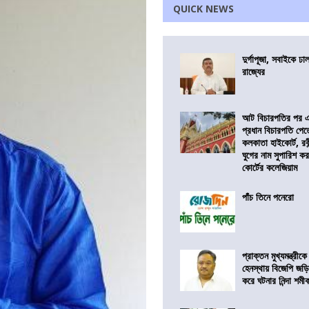
QUICK NEWS
দুর্গাপূজা, সবাইকে ঢ
রাজ্যের
আট বিচারপতির পর এব
প্রধান বিচারপতি পে
কলকাতা হাইকোর্ট, রবীন
ঘুগের নাম সুপারিশ কর
কোর্টের কলেজিয়াম
পাঁচ তিনে পনেরো
প্রাক্তন মুখ্যমন্ত্রী
হেনস্থায় বিজেপি জড়
করে ঘটনার নিন্দা শমীক 