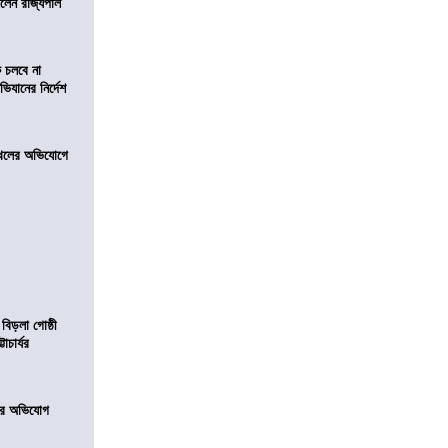
িলেন রাজ্যপাল
ে চলবে না
িযানের নির্দেশ
 দখলের অভিযোগে
 বিড়লা গোষ্ঠী
াচার্যর
নের অভিযোগ