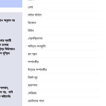
খেলা
লাইফ স্টাইল
ালাও অনুদান নয়
বিনোদন
বিবিধ
প্রেসক্রিপশন
ার স্থায়ী
তে চলেছে
সাহিত্য-সংস্কৃতি
্দ্র বিঠ্ঠলরাও
ল সুপ্রিম
গল্প স্বল্প
সম্পাদকীয়
উত্তর সম্পাদকীয়
নিকট-দূর
ক্যাম্পাস
কে অপমান,
িত নয়, দাবি
কেরিয়ার
ভট্টাচার্যর
ছোটোদের পাতা