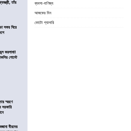
যমন্ত্রী, তাঁর
ব্যবসা-বাণিজ্য
আজকের দিন
ফোটো গ্যালারি
ডা সফর ঘিরে
েশে
ভুল করলাম!!
কলির পোস্টে
তার স্মরণে
ব সরকারি
ঠানে
 অজানা বীরদের