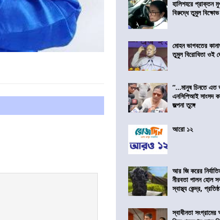
হালিশহরে প্রাক্তন মুখ্
বিরুদ্ধে তুমুল বিক্ষোভ
মোহন ভাগবতের কানা
তুমুল বিরোধিতা ওই দ
“…মানুষ চিনতে এত 
এনসিপিআই সাংসদ কা
জল্পনা তুঙ্গে
আরো ১২
আর জি করের নির্যাতি
নীরবতা পালন হোল স
স্বাস্থ্য কেন্দ্র, প্রতিষ্
স্বাধীনতা সংগ্রামের