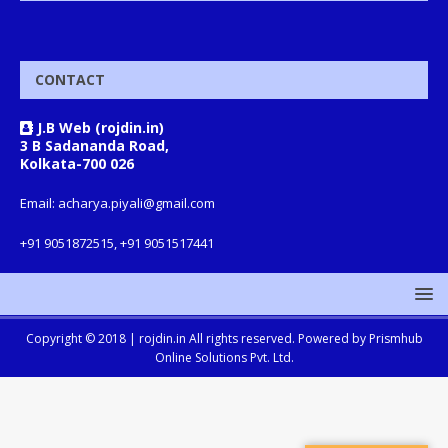
CONTACT
J.B Web (rojdin.in)
3 B Sadananda Road,
Kolkata-700 026
Email: acharya.piyali@gmail.com
+91 9051872515, +91 9051517441
Copyright © 2018 |
rojdin.in
All rights reserved. Powered by
Prismhub
Online Solutions Pvt. Ltd.