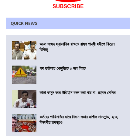
QUICK NEWS
অচল সংসদ স্বাভাবিক রাখতে রাহুল গান্ধী সমীপে কিরেন
রিজিজু
পথ দুর্ঘটনায় খেজুরিতে ৫ জন নিহত
কালা কানুন করে ইতিহাস বদল করা যায় না: মহম্মদ সেলিম
কর্তব্যে গাফিলতির দায়ে বিধান সভার মার্শাল সাসপেন্ড, হচ্ছে
বিভাগীয় তদন্তও