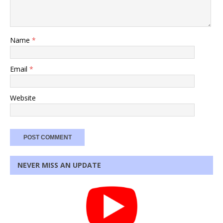
Name
*
Email
*
Website
NEVER MISS AN UPDATE