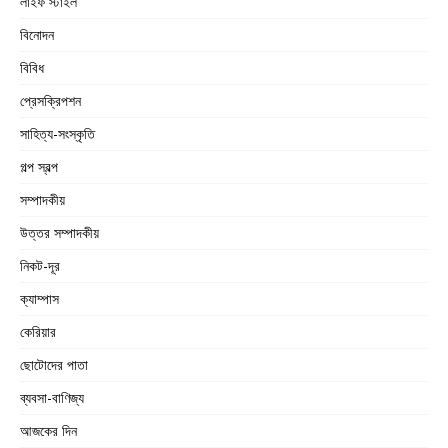
লাইফ স্টাইল
বিনোদন
বিবিধ
প্রেসক্রিপশন
সাহিত্য-সংস্কৃতি
গল্প স্বল্প
সম্পাদকীয়
উত্তর সম্পাদকীয়
নিকট-দূর
ক্যাম্পাস
কেরিয়ার
ছোটোদের পাতা
ব্যবসা-বাণিজ্য
আজকের দিন