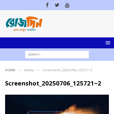
HOME
Media
Screenshot_20250706_125721~2
Screenshot_20250706_125721~2