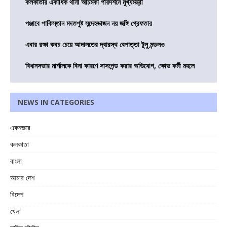
কলকাতার একাধিক থানা আচমকা পরিদর্শনে মুখ্যমন্ত্রী
পঞ্জাবে পাকিস্তান মদতপুষ্ট সন্দেহভাজন নয় জঙ্গি গ্রেফতার
এবার রক্ষা কবচ চেয়ে আদালতের দ্বারস্থ বেপাত্তা টুলু মন্ডলও
বিধানসভার মার্শালকে বিনা কারণে সাসপেন্ড করার অভিযোগ, ক্ষোভ কর্মী মহলে
NEWS IN CATEGORIES
একনজরে
কলকাতা
বাংলা
আমার দেশ
বিদেশ
খেলা