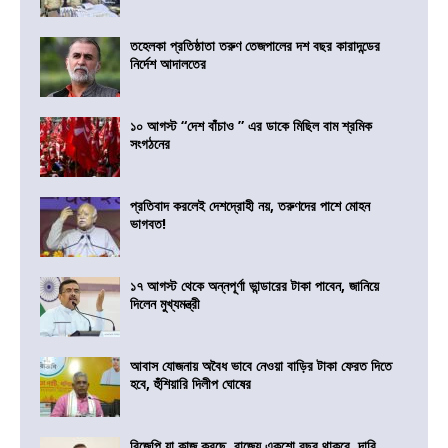
তহেলকা প্রতিষ্ঠাতা তরুণ তেজপালের দশ বছর কারাদন্ডের
নির্দেশ আদালতের
১০ আগস্ট “দেশ বাঁচাও ” এর ডাকে মিছিল বাম শ্রমিক
সংগঠনের
প্রতিবাদ করলেই দেশদ্রোহী নয়, তরুণদের পাশে মোহন
ভাগবত!
১৭ আগস্ট থেকে অন্নপূর্ণা ভান্ডারের টাকা পাবেন, জানিয়ে
দিলেন মুখ্যমন্ত্রী
আবাস যোজনায় অবৈধ ভাবে নেওয়া বাড়ির টাকা ফেরত দিতে
হবে, হুঁশিয়ারি দিলীপ ঘোষের
বিজেপি যা কাজ করছে, রাজ্যে একশো বছর থাকবে, দাবি