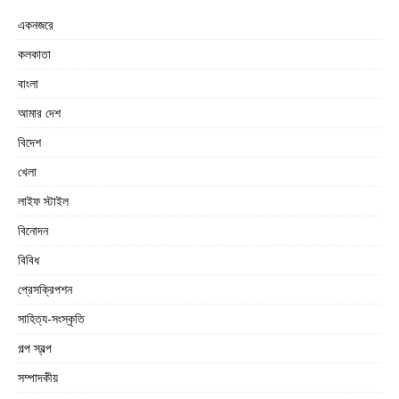
একনজরে
কলকাতা
বাংলা
আমার দেশ
বিদেশ
খেলা
লাইফ স্টাইল
বিনোদন
বিবিধ
প্রেসক্রিপশন
সাহিত্য-সংস্কৃতি
গল্প স্বল্প
সম্পাদকীয়