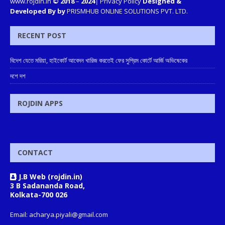
www.rojdin.in
© 2018
–
2024
|
Privacy Policy
Designed &
Developed By by
PRISMHUB ONLINE SOLUTIONS PVT. LTD.
RECENT POST
বিদেশ যেতে মরিয়া, হাইকোর্ট আবেদন খারিজ করতেই ফের সুপ্রিম কোর্টে আর্জি অভিষেকের
দশে দশ
ROJDIN APPS
CONTACT
J.B Web (rojdin.in)
3 B Sadananda Road,
Kolkata-700 026
Email: acharya.piyali@gmail.com