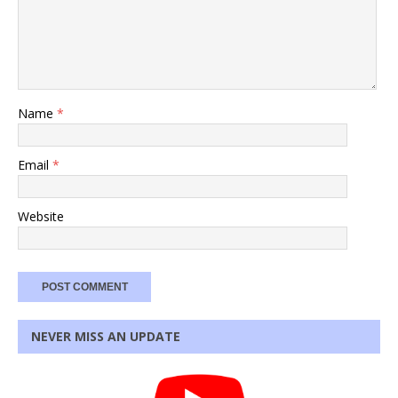
Name
*
Email
*
Website
NEVER MISS AN UPDATE