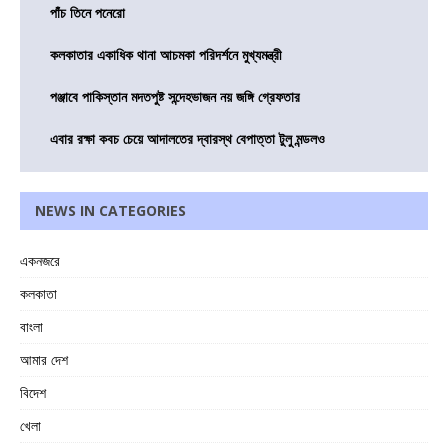
পাঁচ তিনে পনেরো
কলকাতার একাধিক থানা আচমকা পরিদর্শনে মুখ্যমন্ত্রী
পঞ্জাবে পাকিস্তান মদতপুষ্ট সন্দেহভাজন নয় জঙ্গি গ্রেফতার
এবার রক্ষা কবচ চেয়ে আদালতের দ্বারস্থ বেপাত্তা টুলু মন্ডলও
NEWS IN CATEGORIES
একনজরে
কলকাতা
বাংলা
আমার দেশ
বিদেশ
খেলা