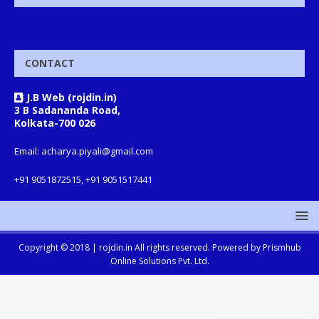
CONTACT
J.B Web (rojdin.in)
3 B Sadananda Road,
Kolkata-700 026
Email: acharya.piyali@gmail.com
+91 9051872515, +91 9051517441
Copyright © 2018 |
rojdin.in
All rights reserved. Powered by
Prismhub
Online Solutions Pvt. Ltd.