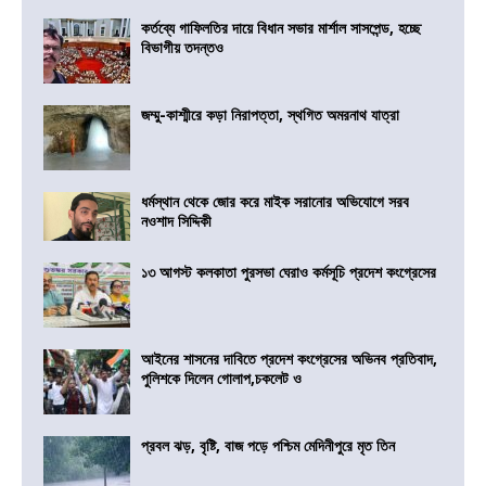
কর্তব্যে গাফিলতির দায়ে বিধান সভার মার্শাল সাসপেন্ড, হচ্ছে
বিভাগীয় তদন্তও
জম্মু-কাশ্মীরে কড়া নিরাপত্তা, স্থগিত অমরনাথ যাত্রা
ধর্মস্থান থেকে জোর করে মাইক সরানোর অভিযোগে সরব
নওশাদ সিদ্দিকী
১৩ আগস্ট কলকাতা পুরসভা ঘেরাও কর্মসূচি প্রদেশ কংগ্রেসের
আইনের শাসনের দাবিতে প্রদেশ কংগ্রেসের অভিনব প্রতিবাদ,
পুলিশকে দিলেন গোলাপ,চকলেট ও
প্রবল ঝড়, বৃষ্টি, বাজ পড়ে পশ্চিম মেদিনীপুরে মৃত তিন