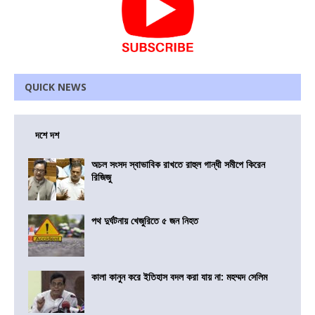
QUICK NEWS
দশে দশ
অচল সংসদ স্বাভাবিক রাখতে রাহুল গান্ধী সমীপে কিরেন
রিজিজু
পথ দুর্ঘটনায় খেজুরিতে ৫ জন নিহত
কালা কানুন করে ইতিহাস বদল করা যায় না: মহম্মদ সেলিম