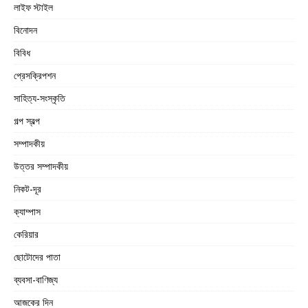
লাইফ স্টাইল
বিনোদন
বিবিধ
প্রেসক্রিপশন
সাহিত্য-সংস্কৃতি
গল্প স্বল্প
সম্পাদকীয়
উত্তর সম্পাদকীয়
নিকট-দূর
ক্যাম্পাস
কেরিয়ার
ছোটোদের পাতা
ব্যবসা-বাণিজ্য
আজকের দিন