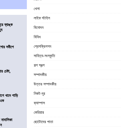
খেলা
লাইফ স্টাইল
ুরে ব্যাঙ্ক
বিনোদন
যু
বিবিধ
প্রেসক্রিপশন
কিশোর সমীপে
সাহিত্য-সংস্কৃতি
গল্প স্বল্প
র চেষ্টা,
সম্পাদকীয়
উত্তর সম্পাদকীয়
নিকট-দূর
য়াগে খাদে গাড়ি
 এক
ক্যাম্পাস
কেরিয়ার
 নাবালিকা
ছোটোদের পাতা
িন