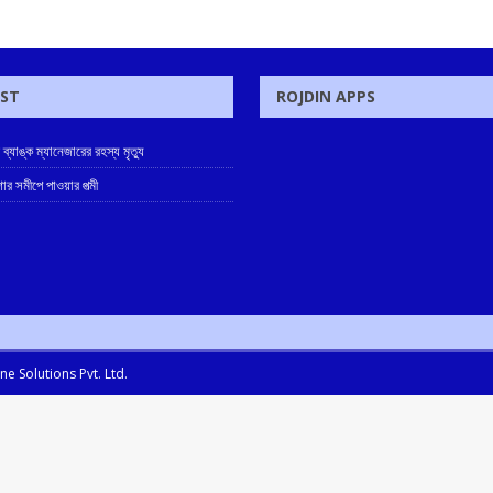
OST
ROJDIN APPS
ে ব্যাঙ্ক ম্যানেজারের রহস্য মৃত্যু
োর সমীপে পাওয়ার পত্মী
e Solutions Pvt. Ltd.