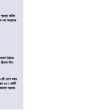
নে শ্রদ্ধা অমিত
়গে-সহ অন্যদের
্রাতরাশ বৈঠকে
 ছিলেন তিন
৭৭টি দেশে সফর
, খরচ ৫৫৭ কোটি
ে জানাল সরকার