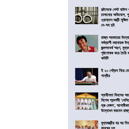
সল্টলেকে গেস্ট হাউস 
চালানোর অভিযোগ, পু
ও্রাক্তন মন্ত্রী সুজিত
দে-সহ দুই
রাজ্য সরকারের উদ্যোগ
বর্ষব্যাপী মহানায়ক উ
জন্মশতবর্ষ স্মরণ, মুখ্য
পৃষ্ঠপোষক করে তৈরি
কমিটি
ই ২০ পেট্রল নিয়ে ত
গান্ধীর
স্বাধীনতা দিবসের 
বিশেষ প্রদর্শনী ‘সেলি
থ্রু বেঙ্গল’, আগামীক
উদ্বোধন করবেন রাজ্
মুখ্যমন্ত্রীর হর ঘর তির
মানুষের ঢল