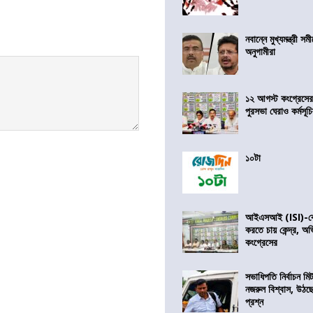
নবান্নে মুখ্যমন্ত্রী 
অনুগামীরা
১২ আগস্ট কংগ্রেসে
পুরসভা ঘেরাও কর্মসূ
১০টা
আইএসআই (ISI)-কে 
করতে চায় কেন্দ্র, অ
কংগ্রেসের
সভাধিপতি নির্বাচন ম
নজরুল বিশ্বাস, উঠছ
প্রশ্ন