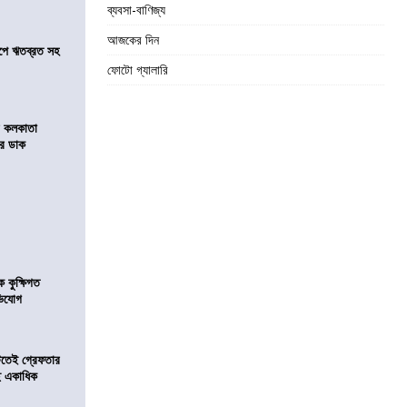
ব্যবসা-বাণিজ্য
আজকের দিন
সমীপে ঋতব্রত সহ
ফোটো গ্যালারি
র কলকাতা
চির ডাক
কুক্ষিগত
ভিযোগ
িটতেই গ্রেফতার
ে একাধিক