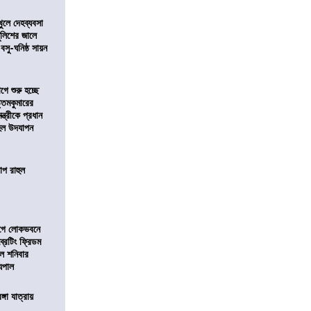
খুলে দেহব্যবসা
লিশের জালে
 বসু-ঘনিষ্ঠ সায়ন
ে শুরু হচ্ছে
ত্তমকুমারের
মন্ত্রীকে প্রধান
 হল উদযাপন
োপ রাহুল
আগে লোকভবনে
ব্রেটিং ফ্রিডম
াল শনিবার
যপাল
ঙ্গা যাত্রায়