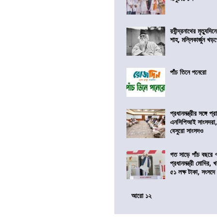
রবীন্দ্রনাথের মৃত্যুদি
শাহ, মল্লিকার্জুন খড
পাঁচ তিনে পনেরো
প্রধানমন্ত্রীর সঙ্গে প
এনসিপিআই সাংসদরা,
বেসুরো সাংসদও
গত সাড়ে পাঁচ বছরে 
প্রধানমন্ত্রী মোদির
৫১ লক্ষ টাকা, সংসদ
আরো ১২