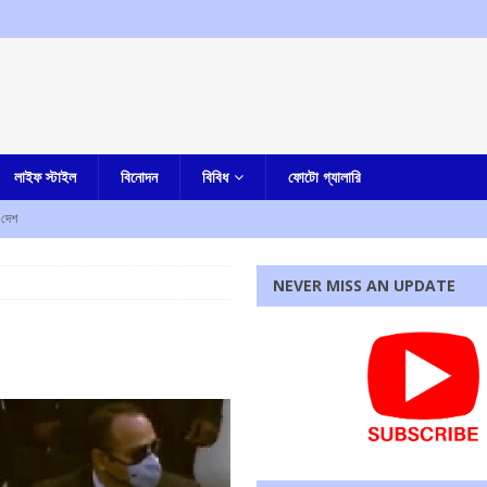
লাইফ স্টাইল
বিনোদন
বিবিধ
ফোটো গ্যালারি
দেশ
রহস্য মৃত্যু
আমার বাংলা
NEVER MISS AN UPDATE
ী
এক নজরে
াহত
এক নজরে
ে নিহত ৫, আহত এক
এক নজরে
্ষণ, ধৃত তিন
এক নজরে
রধোর, উত্তেজনা ডোমজুর এলাকায়..
বাংলা