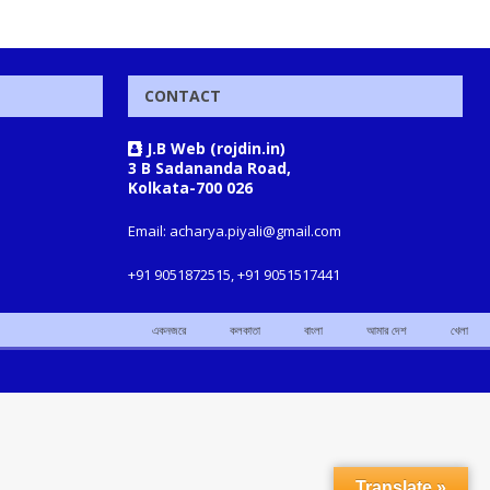
CONTACT
J.B Web (rojdin.in)
3 B Sadananda Road,
Kolkata-700 026
Email: acharya.piyali@gmail.com
+91 9051872515, +91 9051517441
একনজরে
কলকাতা
বাংলা
আমার দেশ
খেলা
Translate »