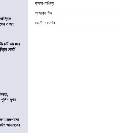
ব্যবসা-বাণিজ্য
আজকের দিন
্মান্তিক
ফোটো গ্যালারি
রালেন ৩ জন,
হাইকোর্ট আবেদন
্রিম কোর্টে
িনারা,
 পুলিশ সুপার
তরুণ তেজপালের
ির্দেশ আদালতের