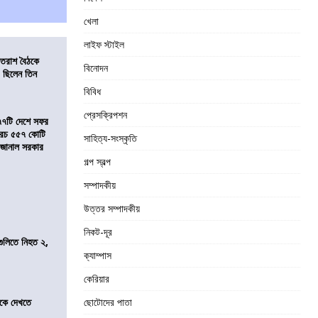
খেলা
লাইফ স্টাইল
্রাতরাশ বৈঠকে
বিনোদন
 ছিলেন তিন
বিবিধ
প্রেসক্রিপশন
৭৭টি দেশে সফর
, খরচ ৫৫৭ কোটি
সাহিত্য-সংস্কৃতি
ে জানাল সরকার
গল্প স্বল্প
সম্পাদকীয়
উত্তর সম্পাদকীয়
নিকট-দূর
 গুলিতে নিহত ২,
ক্যাম্পাস
কেরিয়ার
তীকে দেখতে
ছোটোদের পাতা