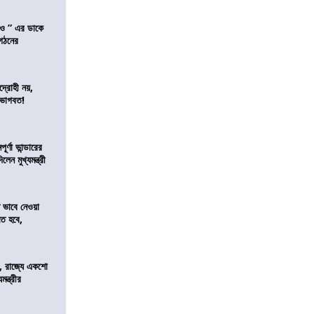
াও ” এর ডাকে
ংগঠনের
দ্রোহী নয়,
 ভাগবত!
র্ণা ভান্ডারের
েন মুখ্যমন্ত্রী
ভাবে নেওয়া
তে হবে,
র
, রাজ্যে একশো
ন্ত্রীর