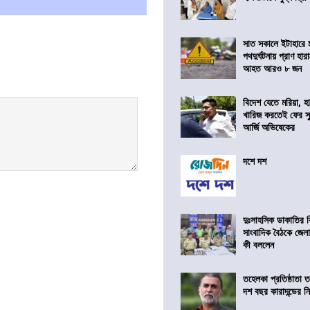
সাত সকালে ইটাহারে মর
পথদুর্ঘটনায় প্রাণ হা
আহত আরও ৮ জন
বিদেশ যেতে মরিয়া, 
খারিজ করতেই ফের সুপ
আর্জি অভিষেকের
দশে দশ
দুঃসাহসিক ডাকাতির ক
সাংবাদিক বৈঠকে জেলা
কী বললেন
তহেলকা প্রতিষ্ঠাতা 
দশ বছর কারাদন্ডের ন