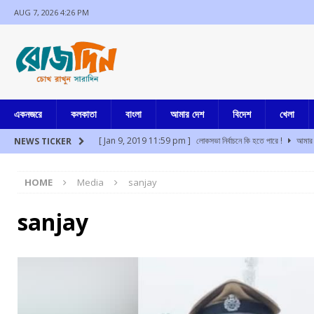
AUG 7, 2026 4:26 PM
একনজরে
কলকাতা
বাংলা
আমার দেশ
বিদেশ
খেলা
[ Jan 9, 2019 11:59 pm ]
লোকসভা নির্বাচনে কি হতে পারে !
আমার 
NEWS TICKER
[ Aug 7, 2026 2:22 pm ]
প্রধানমন্ত্রীর সঙ্গে প্রাতরাশ বৈঠকে এনসি
HOME
Media
sanjay
[ Aug 7, 2026 1:00 pm ]
গত সাড়ে পাঁচ বছরে ৭৭টি দেশে সফর প্রধানমন
[ Aug 7, 2026 12:33 pm ]
আরো ১২
আমার বাংলা
sanjay
[ Aug 7, 2026 12:26 pm ]
থাইল্যান্ডে কিশোরের গুলিতে নিহত ২, আ
[ Aug 7, 2026 12:05 pm ]
অসুস্থ মিঠুন চক্রবর্তীকে দেখতে হাসপাতালে 
[ Jul 17, 2024 3:35 pm ]
চুরির অপবাদে একই পরিবারের ৩ সদস্যকে মা