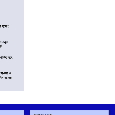
 হচ্ছে :
ন নতুন
্ট
ি পালিত হবে,
 হাওড়া ও
স বিল আনছে