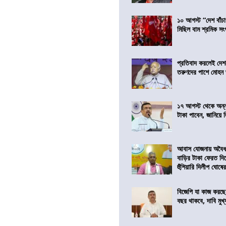
১০ আগস্ট “দেশ বাঁচ
মিছিল বাম শ্রমিক স
প্রতিবাদ করলেই দেশ
তরুণদের পাশে মোহন
১৭ আগস্ট থেকে অন্নপূ
টাকা পাবেন, জানিয়ে দিল
আবাস যোজনায় অবৈধ 
বাড়ির টাকা ফেরত দি
হুঁশিয়ারি দিলীপ ঘোষে
বিজেপি যা কাজ করছে
বছর থাকবে, দাবি মুখ্যম