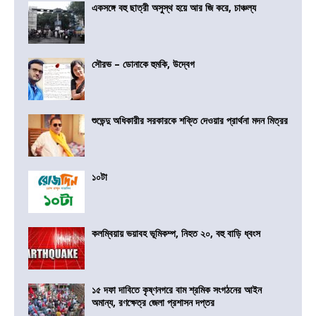
একসঙ্গে বহু ছাত্রী অসুস্থ হয়ে আর জি করে, চাঞ্চল্য
সৌরভ – ডোনাকে হুমকি, উদ্বেগ
শুভেন্দু অধিকারীর সরকারকে শক্তি দেওয়ার প্রার্থনা মদন মিত্রর
১০টা
কলম্বিয়ায় ভয়াবহ ভূমিকম্প, নিহত ২০, বহু বাড়ি ধ্বংস
১৫ দফা দাবিতে কৃষ্ণনগরে বাম শ্রমিক সংগঠনের আইন
অমান্য, রণক্ষেত্র জেলা প্রশাসন দপ্তর