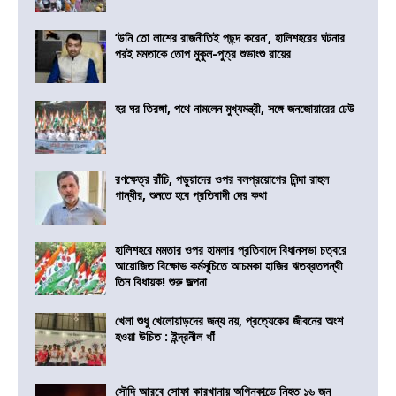
‘উনি তো লাশের রাজনীতিই পছন্দ করেন’, হালিশহরের ঘটনার
পরই মমতাকে তোপ মুকুল-পুত্র শুভাংশু রায়ের
হর ঘর তিরঙ্গা, পথে নামলেন মুখ্যমন্ত্রী, সঙ্গে জনজোয়ারের ঢেউ
রণক্ষেত্র রাঁচি, পড়ুয়াদের ওপর বলপ্রয়োগের নিন্দা রাহুল
গান্ধীর, শুনতে হবে প্রতিবাদী দের কথা
হালিশহরে মমতার ওপর হামলার প্রতিবাদে বিধানসভা চত্বরে
আয়োজিত বিক্ষোভ কর্মসূচিতে আচমকা হাজির ঋতব্রতপন্থী
তিন বিধায়ক! শুরু জল্পনা
খেলা শুধু খেলোয়াড়দের জন্য নয়, প্রত্যেকের জীবনের অংশ
হওয়া উচিত : ইন্দ্রনীল খাঁ
সৌদি আরবে সোফা কারখানায় অগ্নিকান্ডে নিহত ১৬ জন