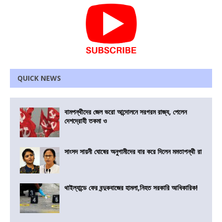
QUICK NEWS
বামপন্থীদের জেল ভরো আন্দোলনে সরগরম রাজ্য, পেলেন
দেশদ্রোহী তকমা ও
সাংসদ সায়নী ঘোষের অনুগামীদের বার করে দিলেন মমতাপন্থী রা
থাইল্যান্ডে ফের বন্দুকবাজের হামলা,নিহত সরকারি আধিকারিক!