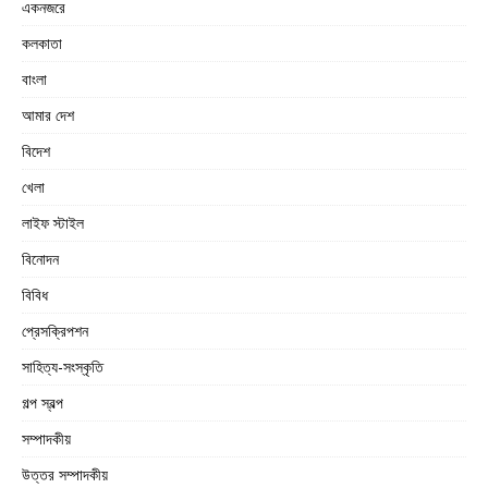
একনজরে
কলকাতা
বাংলা
আমার দেশ
বিদেশ
খেলা
লাইফ স্টাইল
বিনোদন
বিবিধ
প্রেসক্রিপশন
সাহিত্য-সংস্কৃতি
গল্প স্বল্প
সম্পাদকীয়
উত্তর সম্পাদকীয়