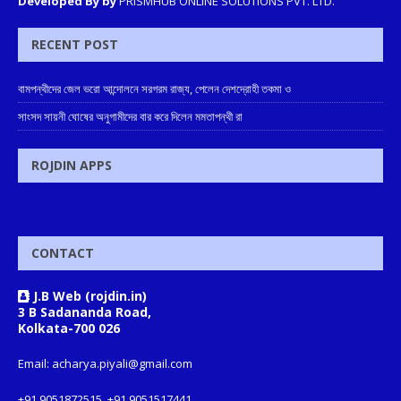
Developed By by
PRISMHUB ONLINE SOLUTIONS PVT. LTD.
RECENT POST
বামপন্থীদের জেল ভরো আন্দোলনে সরগরম রাজ্য, পেলেন দেশদ্রোহী তকমা ও
সাংসদ সায়নী ঘোষের অনুগামীদের বার করে দিলেন মমতাপন্থী রা
ROJDIN APPS
CONTACT
J.B Web (rojdin.in)
3 B Sadananda Road,
Kolkata-700 026
Email: acharya.piyali@gmail.com
+91 9051872515, +91 9051517441