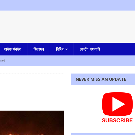
লাইফ স্টাইল
বিনোদন
বিবিধ
ফোটো গ্যালারি
দেশ
া-সহ একাধিক অভিযোগ, গ্রেফতার নৈহাটির প্রাক্তন তৃণমূল বিধায়ক সনৎ দে
আমার বাংলা
NEVER MISS AN UPDATE
ষেকের আপ্ত সহায়ক সুমিত রায়
আমার বাংলা
হস্য মৃত্যু
আমার বাংলা
ী
এক নজরে
রধোর, উত্তেজনা ডোমজুর এলাকায়..
বাংলা