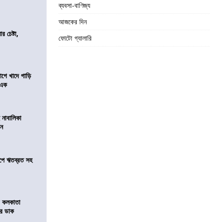
ব্যবসা-বাণিজ্য
আজকের দিন
র চেষ্টা,
ফোটো গ্যালারি
য়াগে খাদে গাড়ি
 এক
 নাবালিকা
িন
সমীপে ঋতব্রত সহ
র কলকাতা
চির ডাক