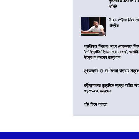
পৃষ্ঠপোষক করে তৈরি
কমিটি
ই ২০ পেট্রল নিয়ে ত
গান্ধীর
স্বাধীনতা দিবসের আগে লোকভবনে বিশেষ
‘সেলিব্রেটিং ফ্রিডম থ্রু বেঙ্গল’, আগা
উদ্বোধন করবেন রাজ্যপাল
মুখ্যমন্ত্রীর হর ঘর তিরঙ্গা যাত্রায় মানুষ
রবীন্দ্রনাথের মৃত্যুদিনে শ্রদ্ধা অমিত শাহ
খড়গে-সহ অন্যদের
পাঁচ তিনে পনেরো