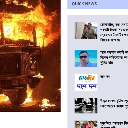
QUICK NEWS
তোলাবাজি, ভয় দেখা
পরবর্তী হিংসা-সহ এ
গ্রেফতার নৈহাটির প্র
বিধায়ক সনৎ দে
আজ সকালে ভবানী ভব
দিলেন অভিষেকের আপ
সুমিত রায়
দশে দশ
উত্তরবঙ্গের বুনিয়াদপু
ম্যানেজারের রহস্য মৃত্
মুম্বাইয়ে প্রশান্ত 