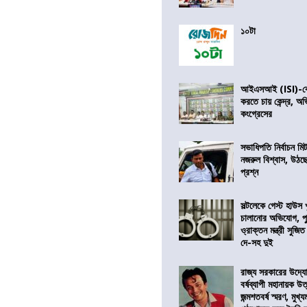
১০টা
আইএসআই (ISI)-কে 
করতে চায় কেন্দ্র, অ
কংগ্রেসের
সভাধিপতি নির্বাচন ম
নজরুল বিশ্বাস, উঠছ
প্রশ্ন
সল্টলেকে গেস্ট হাউস 
চালানোর অভিযোগ, পু
ও্রাক্তন মন্ত্রী সুজিত
দে-সহ দুই
রাজ্য সরকারের উদ্যোগ
বর্ষব্যাপী মহানায়ক উ
জন্মশতবর্ষ স্মরণ, মুখ্য