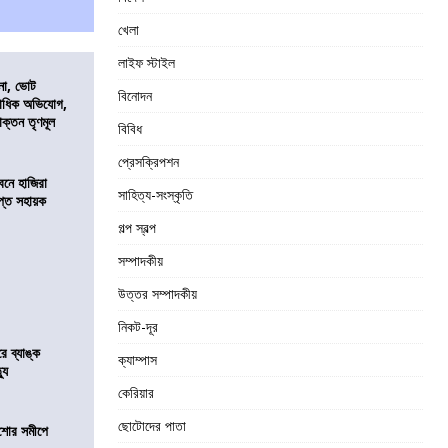
খেলা
লাইফ স্টাইল
নো, ভোট
বিনোদন
কাধিক অভিযোগ,
াক্তন তৃণমূল
বিবিধ
প্রেসক্রিপশন
নে হাজিরা
সাহিত্য-সংস্কৃতি
্ত সহায়ক
গল্প স্বল্প
সম্পাদকীয়
উত্তর সম্পাদকীয়
নিকট-দূর
রে ব্যাঙ্ক
ক্যাম্পাস
যু
কেরিয়ার
ছোটোদের পাতা
কিশোর সমীপে