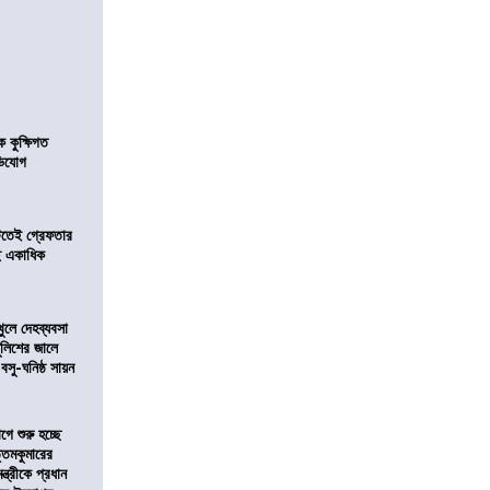
কুক্ষিগত
ভিযোগ
িটতেই গ্রেফতার
ে একাধিক
খুলে দেহব্যবসা
লিশের জালে
 বসু-ঘনিষ্ঠ সায়ন
ে শুরু হচ্ছে
ত্তমকুমারের
মন্ত্রীকে প্রধান