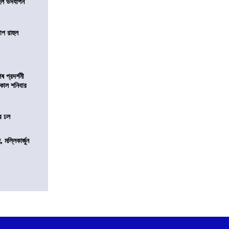
 হল উদযাপন
োপ রাহুল
 প্রদর্শনী
মীকাল শনিবার
ের ঢল
, মল্লিকার্জুন