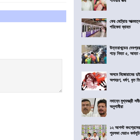
পাওয়ার পত্মী
ফের মেট্রোয় আত্মহত্যা
পরিষেবা ব্যাহত
উত্তরাখন্ডের দেবপ্র
পড়ে নিহত ৫, আহত
অসমে মিজোরামের দুই
অপহরণ, ধর্ষণ, ধৃত ত
নবান্নে মুখ্যমন্ত্রী 
অনুগামীরা
১২ আগস্ট কংগ্রেসে
পুরসভা ঘেরাও কর্মসূ