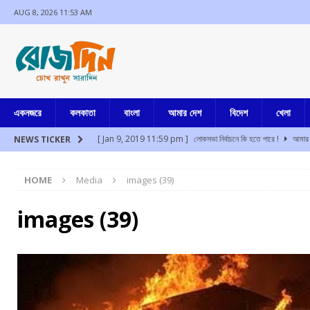
AUG 8, 2026 11:53 AM
একনজরে
কলকাতা
বাংলা
আমার দেশ
বিদেশ
খেলা
[ Jan 9, 2019 11:59 pm ]
লোকসভা নির্বাচনে কি হতে পারে !
আমার 
NEWS TICKER
[ Aug 8, 2026 10:55 am ]
তোলাবাজি, ভয় দেখানো, ভোট পরবর্তী হিংস
HOME
Media
images (39)
[ Aug 8, 2026 10:46 am ]
আজ সকালে ভবানী ভবনে হাজিরা দিলেন অভি
[ Aug 8, 2026 9:35 am ]
দশে দশ
আমার বাংলা
images (39)
[ Aug 8, 2026 2:47 am ]
উত্তরবঙ্গের বুনিয়াদপুরে ব্যাঙ্ক ম্যানেজারের র
[ Aug 8, 2026 2:42 am ]
মুম্বাইয়ে প্রশান্ত কিশোর সমীপে পাওয়ার পত্ম
[ Jul 17, 2024 3:35 pm ]
চুরির অপবাদে একই পরিবারের ৩ সদস্যকে মা