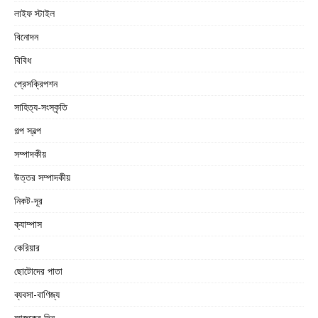
লাইফ স্টাইল
বিনোদন
বিবিধ
প্রেসক্রিপশন
সাহিত্য-সংস্কৃতি
গল্প স্বল্প
সম্পাদকীয়
উত্তর সম্পাদকীয়
নিকট-দূর
ক্যাম্পাস
কেরিয়ার
ছোটোদের পাতা
ব্যবসা-বাণিজ্য
আজকের দিন