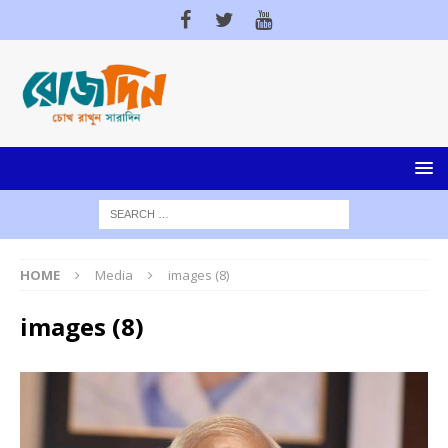
HOME
Media
images (8)
images (8)