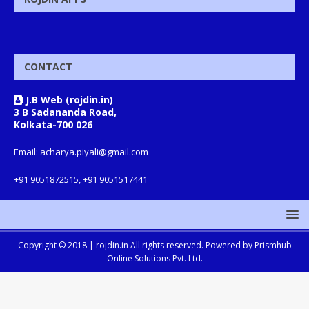
CONTACT
J.B Web (rojdin.in)
3 B Sadananda Road,
Kolkata-700 026
Email: acharya.piyali@gmail.com
+91 9051872515, +91 9051517441
Copyright © 2018 |
rojdin.in
All rights reserved. Powered by
Prismhub
Online Solutions Pvt. Ltd.