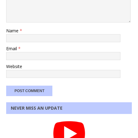
Name
*
Email
*
Website
NEVER MISS AN UPDATE