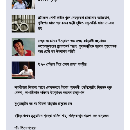
সল্টলেকে গেস্ট হাউস খুলে দেহব্যবসা চালানোর অভিযোগ,
পুলিশের জালে ও্রাক্তন মন্ত্রী সুজিত বসু-ঘনিষ্ঠ সায়ন দে-সহ
দুই
রাজ্য সরকারের উদ্যোগে শুরু হচ্ছে বর্ষব্যাপী মহানায়ক
উত্তমকুমারের জন্মশতবর্ষ স্মরণ, মুখ্যমন্ত্রীকে প্রধান পৃষ্ঠপোষক
করে তৈরি হল উদযাপন কমিটি
ই ২০ পেট্রল নিয়ে তোপ রাহুল গান্ধীর
স্বাধীনতা দিবসের আগে লোকভবনে বিশেষ প্রদর্শনী ‘সেলিব্রেটিং ফ্রিডম থ্রু
বেঙ্গল’, আগামীকাল শনিবার উদ্বোধন করবেন রাজ্যপাল
মুখ্যমন্ত্রীর হর ঘর তিরঙ্গা যাত্রায় মানুষের ঢল
রবীন্দ্রনাথের মৃত্যুদিনে শ্রদ্ধা অমিত শাহ, মল্লিকার্জুন খড়গে-সহ অন্যদের
পাঁচ তিনে পনেরো