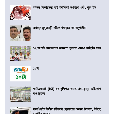
অসমে মিজোরামের দুই নাবালিকা অপহরণ, ধর্ষণ, ধৃত তিন
নবান্নে মুখ্যমন্ত্রী সমীপে ঋতব্রত সহ অনুগামীরা
১২ আগস্ট কংগ্রেসের কলকাতা পুরসভা ঘেরাও কর্মসূচির ডাক
১০টা
আইএসআই (ISI)-কে কুক্ষিগত করতে চায় কেন্দ্র, অভিযোগ
কংগ্রেসের
সভাধিপতি নির্বাচন মিটতেই গ্রেফতার নজরুল বিশ্বাস, উঠছে
একাধিক প্রশ্ন