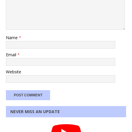
Name
*
Email
*
Website
NEVER MISS AN UPDATE