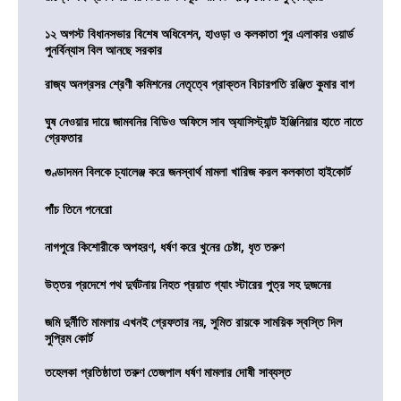
১২ অগস্ট বিধানসভার বিশেষ অধিবেশন, হাওড়া ও কলকাতা পুর এলাকার ওয়ার্ড
পুনর্বিন্যাস বিল আনছে সরকার
রাজ্য অনগ্রসর শ্রেণী কমিশনের নেতৃত্বে প্রাক্তন বিচারপতি রঞ্জিত কুমার বাগ
ঘুষ নেওয়ার দায়ে জামবনির বিডিও অফিসে সাব অ্যাসিস্ট্যান্ট ইঞ্জিনিয়ার হাতে নাতে
গ্রেফতার
গুণ্ডাদমন বিলকে চ্যালেঞ্জ করে জনস্বার্থ মামলা খারিজ করল কলকাতা হাইকোর্ট
পাঁচ তিনে পনেরো
নাগপুরে কিশোরীকে অপহরণ, ধর্ষণ করে খুনের চেষ্টা, ধৃত তরুণ
উত্তর প্রদেশে পথ দুর্ঘটনায় নিহত প্রয়াত গ্যাং স্টারের পুত্র সহ দুজনের
জমি দুর্নীতি মামলায় এখনই গ্রেফতার নয়, সুমিত রায়কে সাময়িক স্বস্তি দিল
সুপ্রিম কোর্ট
তহেলকা প্রতিষ্ঠাতা তরুণ তেজপাল ধর্ষণ মামলার দোষী সাব্যস্ত