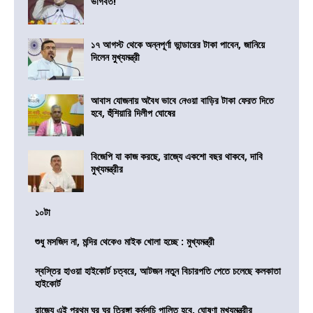
ভাগবত!
১৭ আগস্ট থেকে অন্নপূর্ণা ভান্ডারের টাকা পাবেন, জানিয়ে
দিলেন মুখ্যমন্ত্রী
আবাস যোজনায় অবৈধ ভাবে নেওয়া বাড়ির টাকা ফেরত দিতে
হবে, হুঁশিয়ারি দিলীপ ঘোষের
বিজেপি যা কাজ করছে, রাজ্যে একশো বছর থাকবে, দাবি
মুখ্যমন্ত্রীর
১০টা
শুধু মসজিদ না, মন্দির থেকেও মাইক খোলা হচ্ছে : মুখ্যমন্ত্রী
স্বস্তির হাওয়া হাইকোর্ট চত্বরে, আটজন নতুন বিচারপতি পেতে চলেছে কলকাতা
হাইকোর্ট
রাজ্যে এই প্রথম ঘর ঘর তিরঙ্গা কর্মসূচি পালিত হবে, ঘোষণা মুখ্যমন্ত্রীর