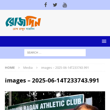
HOME
Media
images – 2025-06-14T233743.991
images – 2025-06-14T233743.991