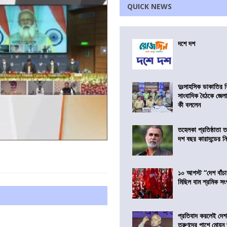
QUICK NEWS
দশে দশ
দুঃসাহসিক ডাকাতির ক
সাংবাদিক বৈঠকে জেলা
কী বললেন
তহেলকা প্রতিষ্ঠাতা 
দশ বছর কারাদন্ডের ন
১০ আগস্ট “দেশ বাঁচ
মিছিল বাম শ্রমিক স
প্রতিবাদ করলেই দেশ
তরুণদের পাশে মোহন