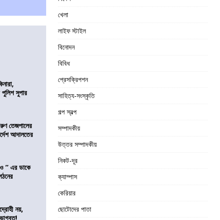
খেলা
লাইফ স্টাইল
বিনোদন
বিবিধ
প্রেসক্রিপশন
িনারা,
 পুলিশ সুপার
সাহিত্য-সংস্কৃতি
গল্প স্বল্প
তরুণ তেজপালের
সম্পাদকীয়
ির্দেশ আদালতের
উত্তর সম্পাদকীয়
নিকট-দূর
াও ” এর ডাকে
ংগঠনের
ক্যাম্পাস
কেরিয়ার
দ্রোহী নয়,
ছোটোদের পাতা
 ভাগবত!