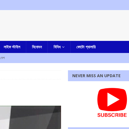
লাইফ স্টাইল
বিনোদন
বিবিধ
ফোটো গ্যালারি
দেশ
NEVER MISS AN UPDATE
জেলা পুলিশ সুপার কী বললেন
আমার বাংলা
কারাদন্ডের নির্দেশ আদালতের
এক নজরে
ম শ্রমিক সংগঠনের
আমার বাংলা
পাশে মোহন ভাগবত!
এক নজরে
রধোর, উত্তেজনা ডোমজুর এলাকায়..
বাংলা