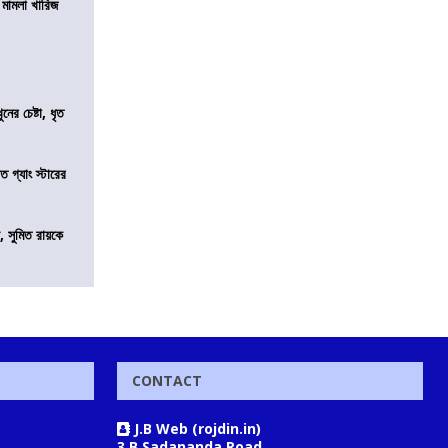
থ মামলা খারিজ
ের চেষ্টা, ধৃত
ত গ্যাং স্টারের
, সুমিত রায়কে
CONTACT
J.B Web (rojdin.in)
3 B Sadananda Road,