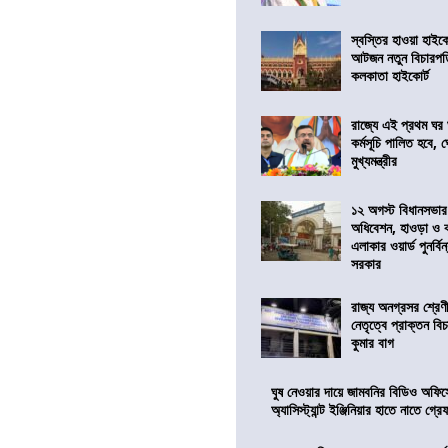
স্বস্তির হাওয়া হাইকো
আটজন নতুন বিচারপত
কলকাতা হাইকোর্ট
রাজ্যে এই প্রথম ঘর ঘ
কর্মসূচি পালিত হবে, 
মুখ্যমন্ত্রীর
১২ অগস্ট বিধানসভার
অধিবেশন, হাওড়া ও 
এলাকার ওয়ার্ড পুনর্ব
সরকার
রাজ্য অনগ্রসর শ্রেণ
নেতৃত্বে প্রাক্তন বি
কুমার বাগ
ঘুষ নেওয়ার দায়ে জামবনির বিডিও অফিস
অ্যাসিস্ট্যান্ট ইঞ্জিনিয়ার হাতে নাতে গ্র