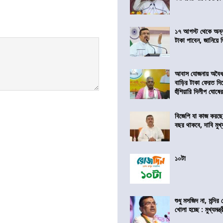
১৭ আগস্ট থেকে অন্নপূ
টাকা পাবেন, জানিয়ে দিল
আবাস যোজনায় অবৈধ 
বাড়ির টাকা ফেরত দি
হুঁশিয়ারি দিলীপ ঘোষে
বিজেপি যা কাজ করছে
বছর থাকবে, দাবি মুখ্যম
১০টা
শুধু মসজিদ না, মন্দি
খোলা হচ্ছে : মুখ্যমন্ত্