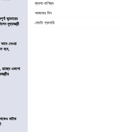
ব্যবসা-বাণিজ্য
আজকের দিন
র্ণা ভান্ডারের
ফোটো গ্যালারি
েন মুখ্যমন্ত্রী
ভাবে নেওয়া
তে হবে,
র
, রাজ্যে একশো
ন্ত্রীর
র থেকেও মাইক
রী