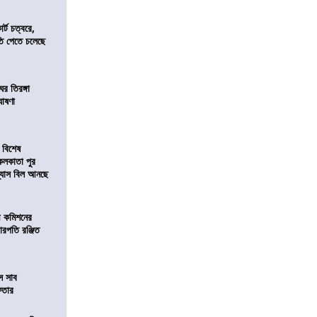
র্ট চত্বরে,
ি পেতে চলেছে
র তিরঙ্গা
ঘোষণা
 বিশেষ
কলকাতা পুর
িন্যাস বিল আনছে
ী কমিশনের
চারপতি রঞ্জিত
ে সাব
েফতার