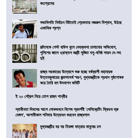
কংগ্রেসের
সভাধিপতি নির্বাচন মিটতেই গ্রেফতার নজরুল বিশ্বাস, উঠছে
একাধিক প্রশ্ন
সল্টলেকে গেস্ট হাউস খুলে দেহব্যবসা চালানোর অভিযোগ,
পুলিশের জালে ও্রাক্তন মন্ত্রী সুজিত বসু-ঘনিষ্ঠ সায়ন দে-সহ
দুই
রাজ্য সরকারের উদ্যোগে শুরু হচ্ছে বর্ষব্যাপী মহানায়ক
উত্তমকুমারের জন্মশতবর্ষ স্মরণ, মুখ্যমন্ত্রীকে প্রধান পৃষ্ঠপোষক
করে তৈরি হল উদযাপন কমিটি
ই ২০ পেট্রল নিয়ে তোপ রাহুল গান্ধীর
স্বাধীনতা দিবসের আগে লোকভবনে বিশেষ প্রদর্শনী ‘সেলিব্রেটিং ফ্রিডম থ্রু
বেঙ্গল’, আগামীকাল শনিবার উদ্বোধন করবেন রাজ্যপাল
মুখ্যমন্ত্রীর হর ঘর তিরঙ্গা যাত্রায় মানুষের ঢল