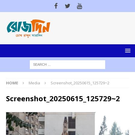
HOME
Media
Screenshot_20250615_125729~2
Screenshot_20250615_125729~2