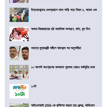
উত্তরাখন্ডের দেবপ্রয়াগে খাদে গাড়ি পড়ে নিহত ৫, আহত এক
অসমে মিজোরামের দুই নাবালিকা অপহরণ, ধর্ষণ, ধৃত তিন
নবান্নে মুখ্যমন্ত্রী সমীপে ঋতব্রত সহ অনুগামীরা
১২ আগস্ট কংগ্রেসের কলকাতা পুরসভা ঘেরাও কর্মসূচির ডাক
১০টা
আইএসআই (ISI)-কে কুক্ষিগত করতে চায় কেন্দ্র, অভিযোগ