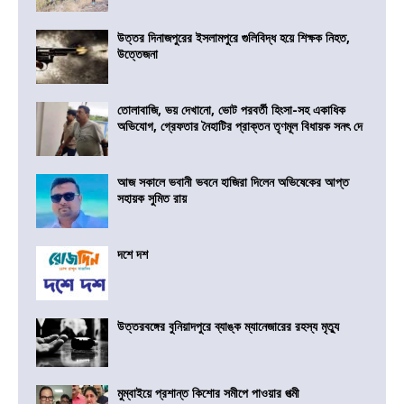
উত্তর দিনাজপুরের ইসলামপুরে গুলিবিদ্ধ হয়ে শিক্ষক নিহত,
উত্তেজনা
তোলাবাজি, ভয় দেখানো, ভোট পরবর্তী হিংসা-সহ একাধিক
অভিযোগ, গ্রেফতার নৈহাটির প্রাক্তন তৃণমূল বিধায়ক সনৎ দে
আজ সকালে ভবানী ভবনে হাজিরা দিলেন অভিষেকের আপ্ত
সহায়ক সুমিত রায়
দশে দশ
উত্তরবঙ্গের বুনিয়াদপুরে ব্যাঙ্ক ম্যানেজারের রহস্য মৃত্যু
মুম্বাইয়ে প্রশান্ত কিশোর সমীপে পাওয়ার পত্মী