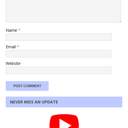
Name
*
Email
*
Website
NEVER MISS AN UPDATE