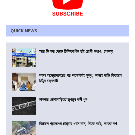
QUICK NEWS
আর জি কর থেকে চিকিৎসাধীন দুই রোগী উধাও, চাঞ্চল্য
সফল অস্ত্রোপচারের পর অনেকটাই সুস্থ, আজই বাড়ি ফিরছেন
মিঠুন চক্রবর্তী
মালদার মোথাবাড়িতে তৃণমূল কর্মী খুন
হিমাচল প্রদেশের চাম্বায় খাদে বাস, নিহত আট, আহত দশ