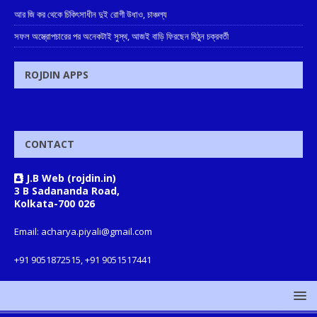
আর জি কর থেকে চিকিৎসাধীন দুই রোগী উধাও, চাঞ্চল্য
সফল অস্ত্রোপচারের পর অনেকটাই সুস্থ, আজই বাড়ি ফিরছেন মিঠুন চক্রবর্তী
ROJDIN APPS
CONTACT
J.B Web (rojdin.in)
3 B Sadananda Road,
Kolkata-700 026
Email: acharya.piyali@gmail.com
+91 9051872515, +91 9051517441