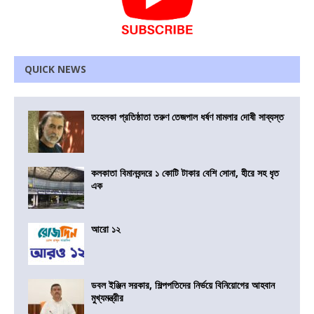
QUICK NEWS
তহেলকা প্রতিষ্ঠাতা তরুণ তেজপাল ধর্ষণ মামলার দোষী সাব্যস্ত
কলকাতা বিমানবন্দরে ১ কোটি টাকার বেশি সোনা, হীরে সহ ধৃত
এক
আরো ১২
ডবল ইঞ্জিন সরকার, শিল্পপতিদের নির্ভয়ে বিনিয়োগের আহবান
মুখ্যমন্ত্রীর