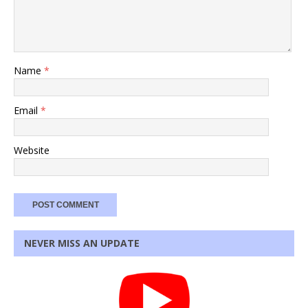
Name
*
Email
*
Website
NEVER MISS AN UPDATE