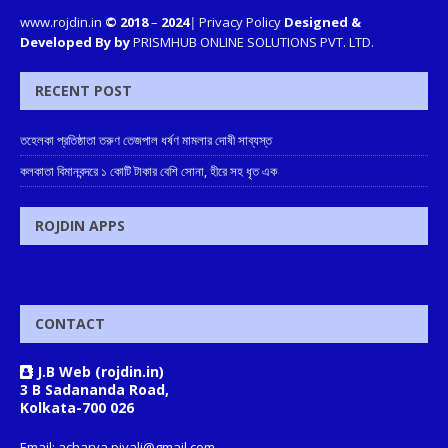
www.rojdin.in
© 2018
–
2024
|
Privacy Policy
Designed &
Developed By by
PRISMHUB ONLINE SOLUTIONS PVT. LTD.
RECENT POST
তহেলকা প্রতিষ্ঠাতা তরুণ তেজপাল ধর্ষণ মামলার দোষী সাব্যস্ত
কলকাতা বিমানবন্দরে ১ কোটি টাকার বেশি সোনা, হীরে সহ ধৃত এক
ROJDIN APPS
CONTACT
J.B Web (rojdin.in)
3 B Sadananda Road,
Kolkata-700 026
Email: acharya.piyali@gmail.com