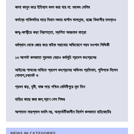
কালা কানুন করে ইতিহাস বদল করা যায় না: মহম্মদ সেলিম
কর্তব্যে গাফিলতির দায়ে বিধান সভার মার্শাল সাসপেন্ড, হচ্ছে বিভাগীয় তদন্তও
জম্মু-কাশ্মীরে কড়া নিরাপত্তা, স্থগিত অমরনাথ যাত্রা
ধর্মস্থান থেকে জোর করে মাইক সরানোর অভিযোগে সরব নওশাদ সিদ্দিকী
১৩ আগস্ট কলকাতা পুরসভা ঘেরাও কর্মসূচি প্রদেশ কংগ্রেসের
আইনের শাসনের দাবিতে প্রদেশ কংগ্রেসের অভিনব প্রতিবাদ, পুলিশকে দিলেন
গোলাপ,চকলেট ও
প্রবল ঝড়, বৃষ্টি, বাজ পড়ে পশ্চিম মেদিনীপুরে মৃত তিন
বাড়ির কাছে জমা জল,প্রাণ গেল শিশুর
আপাতত সারপ্লাস বদলি নয়, অন্তর্বর্তীকালীন নির্দেশ কলকাতা হাইকোর্টের
NEWS IN CATEGORIES