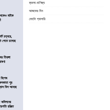
ব্যবসা-বাণিজ্য
আজকের দিন
র থেকেও মাইক
ফোটো গ্যালারি
রী
র্ট চত্বরে,
ি পেতে চলেছে
র তিরঙ্গা
ঘোষণা
 বিশেষ
কলকাতা পুর
িন্যাস বিল আনছে
ী কমিশনের
চারপতি রঞ্জিত