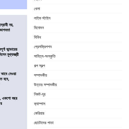
খেলা
লাইফ স্টাইল
দ্রোহী নয়,
বিনোদন
 ভাগবত!
বিবিধ
প্রেসক্রিপশন
র্ণা ভান্ডারের
েন মুখ্যমন্ত্রী
সাহিত্য-সংস্কৃতি
গল্প স্বল্প
ভাবে নেওয়া
সম্পাদকীয়
তে হবে,
র
উত্তর সম্পাদকীয়
নিকট-দূর
ে, একশো বছর
ীর
ক্যাম্পাস
কেরিয়ার
ছোটোদের পাতা