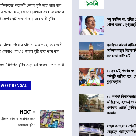
্ষিণবঙ্গের কয়েকটি জেলায় বৃষ্টি হতে পারে বলে
ে নাজেহাল হচ্ছেন সকলে।এখনো শুষ্ক আবহাওয়া
জেলায় বৃষ্টি হতে পারে। তবে ভারী বৃষ্টির
শুধু মসজিদ না, মন্দি
খোলা হচ্ছে : মুখ্যমন্ত্
োথাও হালকা থেকে মাঝারি ও হতে পারে, তবে ভারী
স্বস্তির হাওয়া হাইকো
আটজন নতুন বিচারপত
ের কোথাও কোথাও হাল্কা বৃষ্টি হতে পারে বলে
কলকাতা হাইকোর্ট
া বিক্ষিপ্ত বৃষ্টির সম্ভাবনা রয়েছে। তবে ভারী
রাজ্যে এই প্রথম ঘর ঘ
কর্মসূচি পালিত হবে, 
মুখ্যমন্ত্রীর
N WEST BENGAL
১২ অগস্ট বিধানসভার
অধিবেশন, হাওড়া ও 
এলাকার ওয়ার্ড পুনর্ব
NEXT
সরকার
িষিদ্ধ বাজি বাজেয়াপ্ত করল
কলকাতা পুলিশ
রাজ্য অনগ্রসর শ্রেণ
নেতৃত্বে প্রাক্তন বি