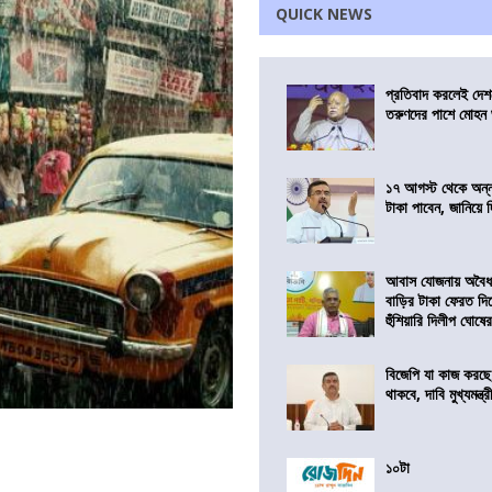
QUICK NEWS
প্রতিবাদ করলেই দেশ
তরুণদের পাশে মোহন
১৭ আগস্ট থেকে অন্নপূ
টাকা পাবেন, জানিয়ে দিল
আবাস যোজনায় অবৈধ 
বাড়ির টাকা ফেরত দি
হুঁশিয়ারি দিলীপ ঘোষে
বিজেপি যা কাজ করছ
থাকবে, দাবি মুখ্যমন্ত্র
১০টা