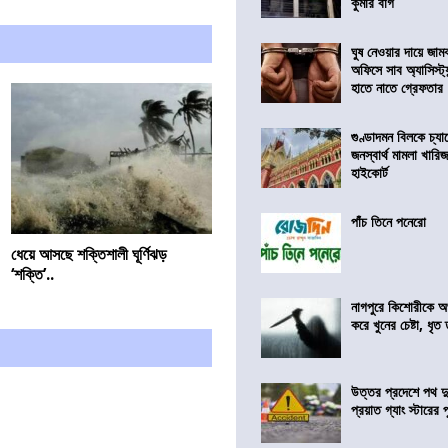
কুমার বাগ
ঘুষ নেওয়ার দায়ে জাম
অফিসে সাব অ্যাসিস্ট্যা
হাতে নাতে গ্রেফতার
গুণ্ডাদমন বিলকে চ্যা
জনস্বার্থ মামলা খা
হাইকোর্ট
পাঁচ তিনে পনেরো
ধেয়ে আসছে শক্তিশালী ঘূর্ণিঝড়
‘শক্তি’..
নাগপুরে কিশোরীকে অপ
করে খুনের চেষ্টা, ধৃত
উত্তর প্রদেশে পথ দু
প্রয়াত গ্যাং স্টারের 