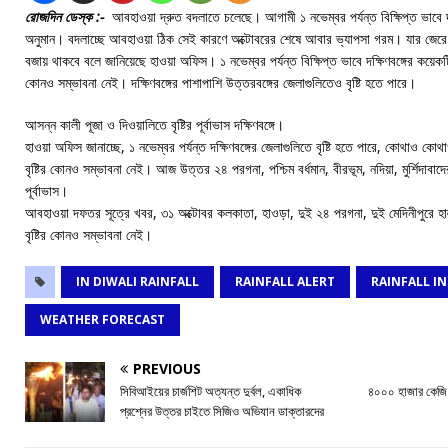
রোজদিন ডেস্ক :-
আবহাওয়া দ্রুত বদলাতে চলেছে। আগামী ১ নভেম্বর পর্যন্ত বিক্ষিপ্ত ভাবে দক
অনুমান। বদলাচ্ছে আবহাওয়া ঠিক সেই কারণে অক্টোবরের শেষে আবার ভ্যাপসা গরম। যার জের
বজায় থাকবে বলে জানিয়েছে হাওয়া অফিস। ১ নভেম্বর পর্যন্ত বিক্ষিপ্ত ভাবে দক্ষিণবঙ্গের কয়েকটি 
কোনও সম্ভাবনা নেই। দক্ষিণবঙ্গের পাশাপাশি উত্তরবঙ্গের জেলাগুলিতেও বৃষ্টি হতে পারে।
আসন্ন কালী পূজা ও দিওয়ালিতে বৃষ্টির পূর্বাভাস দক্ষিণবঙ্গে।
হাওয়া অফিস জানাচ্ছে, ১ নভেম্বর পর্যন্ত দক্ষিণবঙ্গের জেলাগুলিতে বৃষ্টি হতে পারে, কোথাও ক
বৃষ্টির কোনও সম্ভাবনা নেই। আজ উত্তর ২৪ পরগনা, পশ্চিম বর্ধমান, বীরভূম, নদিয়া, মুর্শিদাবাদ
পূর্বাভাস।
আবহাওয়া দফতর সূত্রে খবর, ৩১ অক্টোবর কলকাতা, হাওড়া, দুই ২৪ পরগনা, দুই মেদিনীপুরে হাল্ক
বৃষ্টির কোনও সম্ভাবনা নেই।
IN DIWALI RAINFALL
RAINFALL ALERT
RAINFALL I
WEATHER FORECAST
PREVIOUS
সিবিআইয়ের চার্জশিট অত্যন্ত দুর্বল, একাধিক
৪০০০ হাজার কেজি ন
প্রশ্নের উত্তর চাইতে সিজিও অভিযান ডাক্তারদের