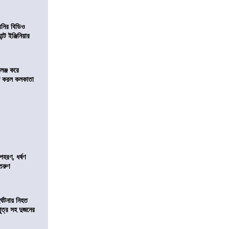
বনির বিডিও
ন্ট ইঞ্জিনিয়ার
লেঞ্জ করে
রিজ করল কলকাতা
হরণ, ধর্ষণ
 তরুণ
র্ঘটনায় নিহত
পুত্র সহ দুজনের