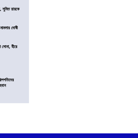
, সুমিত রায়কে
 মামলার দোষী
ি সোনা, হীরে
িল্পপতিদের
হবান