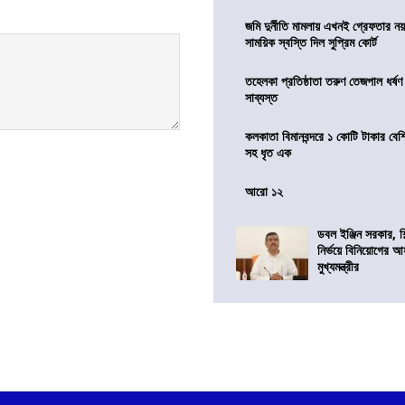
জমি দুর্নীতি মামলায় এখনই গ্রেফতার নয়
সাময়িক স্বস্তি দিল সুপ্রিম কোর্ট
তহেলকা প্রতিষ্ঠাতা তরুণ তেজপাল ধর্ষণ
সাব্যস্ত
কলকাতা বিমানবন্দরে ১ কোটি টাকার বেশ
সহ ধৃত এক
আরো ১২
ডবল ইঞ্জিন সরকার, শ
নির্ভয়ে বিনিয়োগের আ
মুখ্যমন্ত্রীর