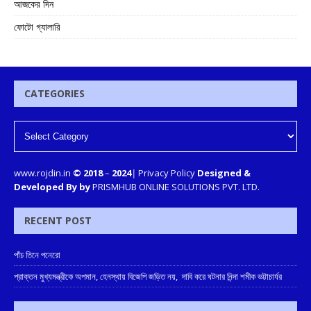
আজকের দিন
ফোটো গ্যালারি
CATEGORIES
www.rojdin.in
© 2018
–
2024
|
Privacy Policy
Designed &
Developed By by
PRISMHUB ONLINE SOLUTIONS PVT. LTD.
RECENT POST
পাঁচ তিনে পনেরো
প্রাক্তন মুখ্যমন্ত্রীকে অপমান, হেনস্থায় বিজেপি জড়িত নয়, দাবি করে ঘটনার নিন্দা শমীক ভট্টাচার্যর