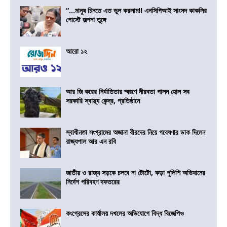
“…মানুষ চিনতে এত ভুল করলাম!! এনসিপিআই সাংসদ কাকলির
পোস্টে জল্পনা তুঙ্গে
আরো ১২
আর জি করের নির্যাতিতার স্মরণে নীরবতা পালন হোল সব
সরকারি স্বাস্থ্য কেন্দ্র, প্রতিষ্ঠানে
স্বাধীনতা সংগ্রামের অজানা বীরদের নিয়ে গবেষণার ডাক দিলেন
রাজ্যপাল আর এন রবি
জাতীয় ও রাজ্য সড়কে চলবে না টোটো, কড়া পুলিশি অভিযানের
নির্দেশ পরিবহণ দফতরের
কংগ্রেসের কার্যালয় দখলের অভিযোগে বিদ্ধ বিজেপিও