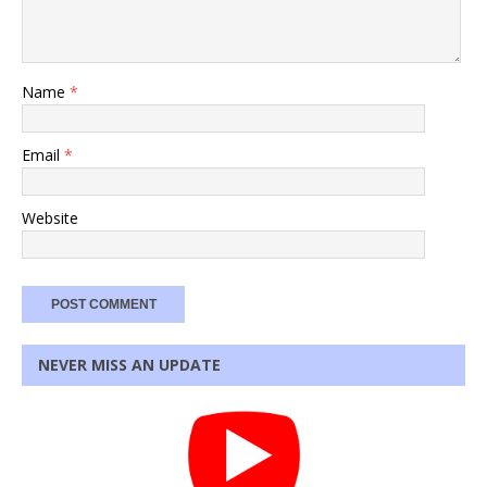
Name
*
Email
*
Website
NEVER MISS AN UPDATE