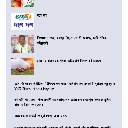
দশে দশ
শিল্পায়নে নজর, রাজ্যে বিড়লা গোষ্ঠী আসছে, দাবি শমীক
ভট্টাচার্যর
মালদায় বালক কে খুনের অভিযোগ বিমাতার বিরুদ্ধে
আর জি করের নির্যাতিতা চিকিৎসকের স্মরণে রবিবার সব সরকারি স্বাস্থ্য কেন্দ্রে দু
মিনিট নীরবতা পালনের সিদ্ধান্ত
দশ ঘন্টা পর জেরা শেষে ভবানী ভবন ছাড়লেন অভিষেকের আপ্ত সহায়ক সুমিত
রায়, রবিবার ফের তলব
১৪৪ থেকে ওয়ার্ড সংখ্যা বেড়ে হচ্ছে ২০৯
প্রয়াত প্রাক্তন মুখ্যমন্ত্রী বুদ্ধদেব ভট্টাচার্যের স্মরণে তাঁর নামাঙ্কিত সংস্কৃতি