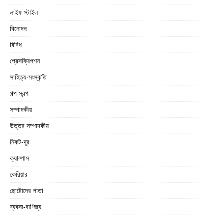
লাইফ স্টাইল
বিনোদন
বিবিধ
প্রেসক্রিপশন
সাহিত্য-সংস্কৃতি
গল্প স্বল্প
সম্পাদকীয়
উত্তর সম্পাদকীয়
নিকট-দূর
ক্যাম্পাস
কেরিয়ার
ছোটোদের পাতা
ব্যবসা-বাণিজ্য