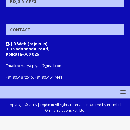
ROJDIN APPS
CONTACT
J.B Web (rojdin.in)
3 B Sadananda Road,
Kolkata-700 026
Email: acharya.piyali@gmail.com
+91 9051872515, +91 9051517441
Copyright © 2018 |
rojdin.in
All rights reserved. Powered by
Prismhub
Online Solutions Pvt. Ltd.