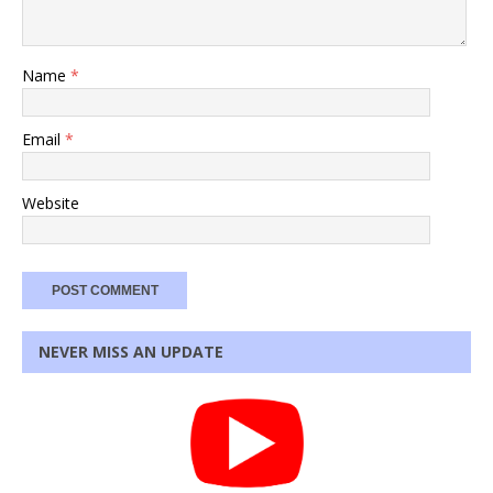
Name
*
Email
*
Website
NEVER MISS AN UPDATE