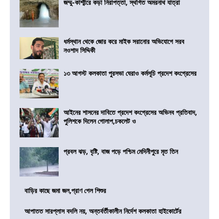
জম্মু-কাশ্মীরে কড়া নিরাপত্তা, স্থগিত অমরনাথ যাত্রা
ধর্মস্থান থেকে জোর করে মাইক সরানোর অভিযোগে সরব
নওশাদ সিদ্দিকী
১৩ আগস্ট কলকাতা পুরসভা ঘেরাও কর্মসূচি প্রদেশ কংগ্রেসের
আইনের শাসনের দাবিতে প্রদেশ কংগ্রেসের অভিনব প্রতিবাদ,
পুলিশকে দিলেন গোলাপ,চকলেট ও
প্রবল ঝড়, বৃষ্টি, বাজ পড়ে পশ্চিম মেদিনীপুরে মৃত তিন
বাড়ির কাছে জমা জল,প্রাণ গেল শিশুর
আপাতত সারপ্লাস বদলি নয়, অন্তর্বর্তীকালীন নির্দেশ কলকাতা হাইকোর্টের