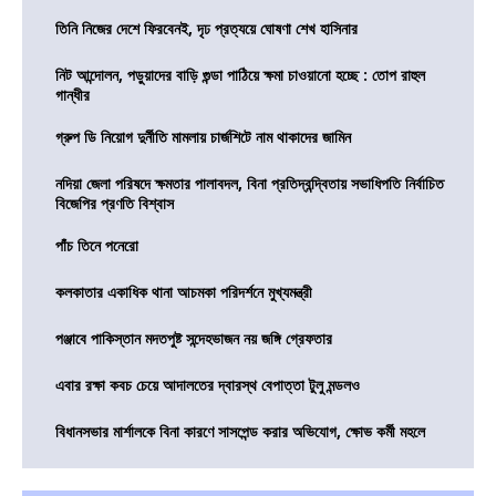
তিনি নিজের দেশে ফিরবেনই, দৃঢ প্রত্যয়ে ঘোষণা শেখ হাসিনার
নিট আন্দোলন, পড়ুয়াদের বাড়ি গুন্ডা পাঠিয়ে ক্ষমা চাওয়ানো হচ্ছে : তোপ রাহুল
গান্ধীর
গ্রুপ ডি নিয়োগ দুর্নীতি মামলায় চার্জশিটে নাম থাকাদের জামিন
নদিয়া জেলা পরিষদে ক্ষমতার পালাবদল, বিনা প্রতিদ্বন্দ্বিতায় সভাধিপতি নির্বাচিত
বিজেপির প্রণতি বিশ্বাস
পাঁচ তিনে পনেরো
কলকাতার একাধিক থানা আচমকা পরিদর্শনে মুখ্যমন্ত্রী
পঞ্জাবে পাকিস্তান মদতপুষ্ট সন্দেহভাজন নয় জঙ্গি গ্রেফতার
এবার রক্ষা কবচ চেয়ে আদালতের দ্বারস্থ বেপাত্তা টুলু মন্ডলও
বিধানসভার মার্শালকে বিনা কারণে সাসপেন্ড করার অভিযোগ, ক্ষোভ কর্মী মহলে