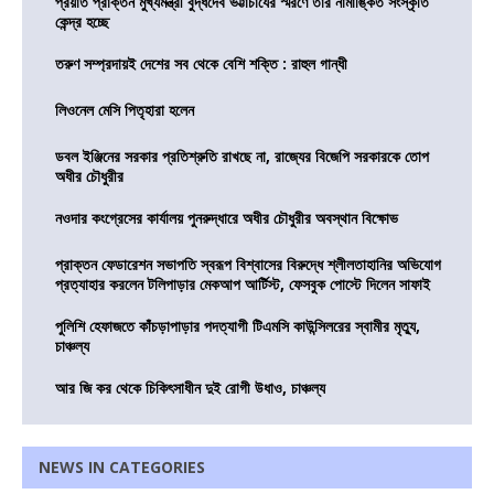
প্রয়াত প্রাক্তন মুখ্যমন্ত্রী বুদ্ধদেব ভট্টাচার্যের স্মরণে তাঁর নামাঙ্কিত সংস্কৃতি
কেন্দ্র হচ্ছে
তরুণ সম্প্রদায়ই দেশের সব থেকে বেশি শক্তি : রাহুল গান্ধী
লিওনেল মেসি পিতৃহারা হলেন
ডবল ইঞ্জিনের সরকার প্রতিশ্রুতি রাখছে না, রাজ্যের বিজেপি সরকারকে তোপ
অধীর চৌধুরীর
নওদার কংগ্রেসের কার্যালয় পুনরুদ্ধারে অধীর চৌধুরীর অবস্থান বিক্ষোভ
প্রাক্তন ফেডারেশন সভাপতি স্বরূপ বিশ্বাসের বিরুদ্ধে শ্লীলতাহানির অভিযোগ
প্রত্যাহার করলেন টলিপাড়ার মেকআপ আর্টিস্ট, ফেসবুক পোস্টে দিলেন সাফাই
পুলিশি হেফাজতে কাঁচড়াপাড়ার পদত্যাগী টিএমসি কাউন্সিলরের স্বামীর মৃত্যু,
চাঞ্চল্য
আর জি কর থেকে চিকিৎসাধীন দুই রোগী উধাও, চাঞ্চল্য
NEWS IN CATEGORIES