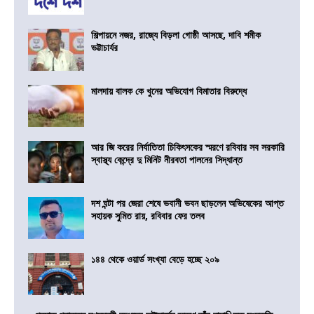
শিল্পায়নে নজর, রাজ্যে বিড়লা গোষ্ঠী আসছে, দাবি শমীক
ভট্টাচার্যর
মালদায় বালক কে খুনের অভিযোগ বিমাতার বিরুদ্ধে
আর জি করের নির্যাতিতা চিকিৎসকের স্মরণে রবিবার সব সরকারি
স্বাস্থ্য কেন্দ্রে দু মিনিট নীরবতা পালনের সিদ্ধান্ত
দশ ঘন্টা পর জেরা শেষে ভবানী ভবন ছাড়লেন অভিষেকের আপ্ত
সহায়ক সুমিত রায়, রবিবার ফের তলব
১৪৪ থেকে ওয়ার্ড সংখ্যা বেড়ে হচ্ছে ২০৯