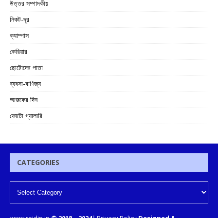
উত্তর সম্পাদকীয়
নিকট-দূর
ক্যাম্পাস
কেরিয়ার
ছোটোদের পাতা
ব্যবসা-বাণিজ্য
আজকের দিন
ফোটো গ্যালারি
CATEGORIES
www.rojdin.in
© 2018
–
2024
|
Privacy Policy
Designed &