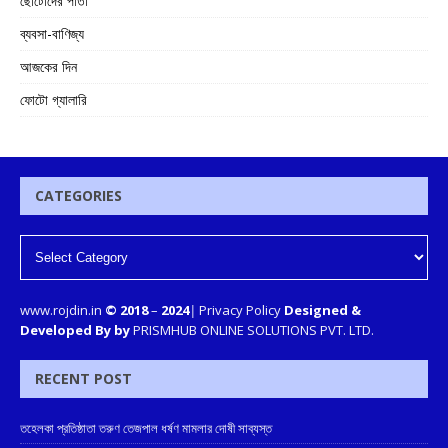
ছোটোদের পাতা
ব্যবসা-বাণিজ্য
আজকের দিন
ফোটো গ্যালারি
CATEGORIES
www.rojdin.in
© 2018
–
2024
|
Privacy Policy
Designed &
Developed By by
PRISMHUB ONLINE SOLUTIONS PVT. LTD.
RECENT POST
তহেলকা প্রতিষ্ঠাতা তরুণ তেজপাল ধর্ষণ মামলার দোষী সাব্যস্ত