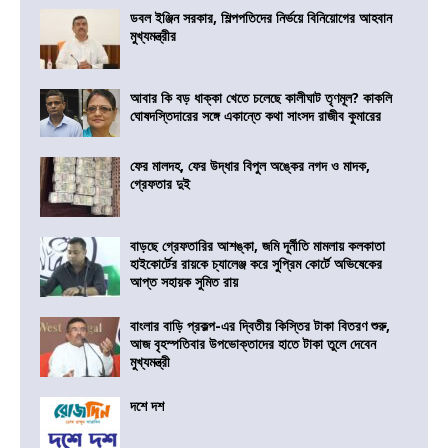
ডবল ইঞ্জিন সরকার, শিল্পপতিদের নির্ভয়ে বিনিয়োগের আহবান
মুখ্যমন্ত্রীর
আবার কি বড় ধাক্কা খেতে চলেছে কালীঘাট তৃণমূল? কাকলি
ঘোষদস্তিদারের সঙ্গে একান্তে কথা সাংসদ রাজীব কুমারের
ফের মালদহ, ফের উদ্ধার বিপুল অঙ্কের নগদ ও মাদক,
গ্রেফতার দুই
বাড়ছে গ্রেফতারির আশঙ্কা, জমি দূর্নীতি মামলায় কলকাতা
হাইকোর্টের রায়কে চ্যালেঞ্জ করে সুপ্রিম কোর্টে অভিষেকের
আপ্ত সহায়ক সুমিত রায়
বাংলার বাড়ি প্রকল্প-এর দ্বিতীয় কিস্তির টাকা বিতরণ শুরু,
আজ বৃহস্পতিবার উপভোক্তাদের হাতে টাকা তুলে দেবেন
মুখ্যমন্ত্রী
দশে দশ