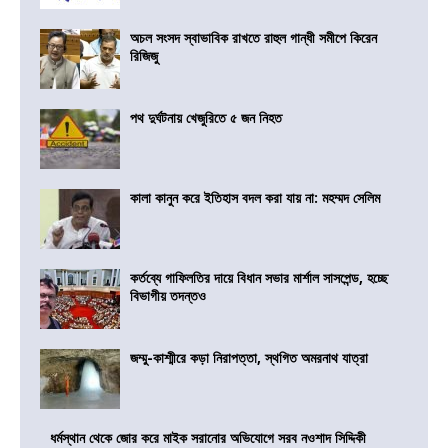
অচল সংসদ স্বাভাবিক রাখতে রাহুল গান্ধী সমীপে কিরেন
রিজিজু
পথ দুর্ঘটনায় খেজুরিতে ৫ জন নিহত
কালা কানুন করে ইতিহাস বদল করা যায় না: মহম্মদ সেলিম
কর্তব্যে গাফিলতির দায়ে বিধান সভার মার্শাল সাসপেন্ড, হচ্ছে
বিভাগীয় তদন্তও
জম্মু-কাশ্মীরে কড়া নিরাপত্তা, স্থগিত অমরনাথ যাত্রা
ধর্মস্থান থেকে জোর করে মাইক সরানোর অভিযোগে সরব নওশাদ সিদ্দিকী