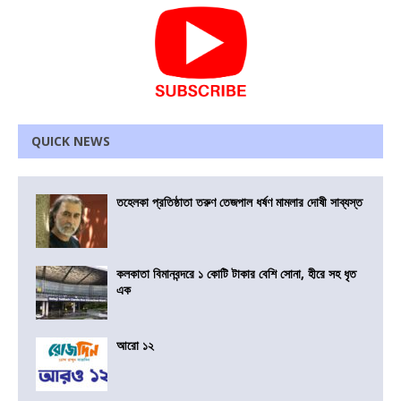
QUICK NEWS
তহেলকা প্রতিষ্ঠাতা তরুণ তেজপাল ধর্ষণ মামলার দোষী সাব্যস্ত
কলকাতা বিমানবন্দরে ১ কোটি টাকার বেশি সোনা, হীরে সহ ধৃত
এক
আরো ১২