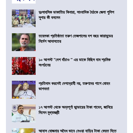
দুঃসাহসিক ডাকাতির কিনারা, সাংবাদিক বৈঠকে জেলা পুলিশ
সুপার কী বললেন
তহেলকা প্রতিষ্ঠাতা তরুণ তেজপালের দশ বছর কারাদন্ডের
নির্দেশ আদালতের
১০ আগস্ট “দেশ বাঁচাও ” এর ডাকে মিছিল বাম শ্রমিক
সংগঠনের
প্রতিবাদ করলেই দেশদ্রোহী নয়, তরুণদের পাশে মোহন
ভাগবত!
১৭ আগস্ট থেকে অন্নপূর্ণা ভান্ডারের টাকা পাবেন, জানিয়ে
দিলেন মুখ্যমন্ত্রী
আবাস যোজনায় অবৈধ ভাবে নেওয়া বাড়ির টাকা ফেরত দিতে