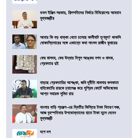
ডবল ইঞ্জিন সরকার, শিল্পপতিদের নির্ভয়ে বিনিয়োগের আহবান
মুখ্যমন্ত্রীর
আবার কি বড় ধাক্কা খেতে চলেছে কালীঘাট তৃণমূল? কাকলি
ঘোষদস্তিদারের সঙ্গে একান্তে কথা সাংসদ রাজীব কুমারের
ফের মালদহ, ফের উদ্ধার বিপুল অঙ্কের নগদ ও মাদক,
গ্রেফতার দুই
বাড়ছে গ্রেফতারির আশঙ্কা, জমি দূর্নীতি মামলায় কলকাতা
হাইকোর্টের রায়কে চ্যালেঞ্জ করে সুপ্রিম কোর্টে অভিষেকের
আপ্ত সহায়ক সুমিত রায়
বাংলার বাড়ি প্রকল্প-এর দ্বিতীয় কিস্তির টাকা বিতরণ শুরু,
আজ বৃহস্পতিবার উপভোক্তাদের হাতে টাকা তুলে দেবেন
মুখ্যমন্ত্রী
দশে দশ