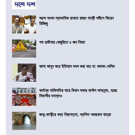
অচল সংসদ স্বাভাবিক রাখতে রাহুল গান্ধী সমীপে কিরেন
রিজিজু
পথ দুর্ঘটনায় খেজুরিতে ৫ জন নিহত
কালা কানুন করে ইতিহাস বদল করা যায় না: মহম্মদ সেলিম
কর্তব্যে গাফিলতির দায়ে বিধান সভার মার্শাল সাসপেন্ড, হচ্ছে
বিভাগীয় তদন্তও
জম্মু-কাশ্মীরে কড়া নিরাপত্তা, স্থগিত অমরনাথ যাত্রা