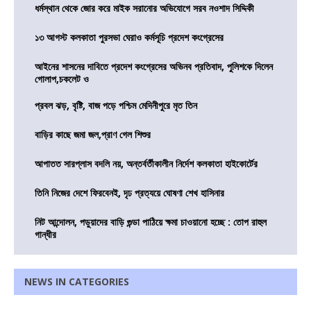
ধর্মস্থান থেকে জোর করে মাইক সরানোর অভিযোগে সরব নওশাদ সিদ্দিকী
১৩ আগস্ট কলকাতা পুরসভা ঘেরাও কর্মসূচি প্রদেশ কংগ্রেসের
আইনের শাসনের দাবিতে প্রদেশ কংগ্রেসের অভিনব প্রতিবাদ, পুলিশকে দিলেন
গোলাপ,চকলেট ও
প্রবল ঝড়, বৃষ্টি, বাজ পড়ে পশ্চিম মেদিনীপুরে মৃত তিন
বাড়ির কাছে জমা জল,প্রাণ গেল শিশুর
আপাতত সারপ্লাস বদলি নয়, অন্তর্বর্তীকালীন নির্দেশ কলকাতা হাইকোর্টের
তিনি নিজের দেশে ফিরবেনই, দৃঢ প্রত্যয়ে ঘোষণা শেখ হাসিনার
নিট আন্দোলন, পড়ুয়াদের বাড়ি গুন্ডা পাঠিয়ে ক্ষমা চাওয়ানো হচ্ছে : তোপ রাহুল
গান্ধীর
NEWS IN CATEGORIES