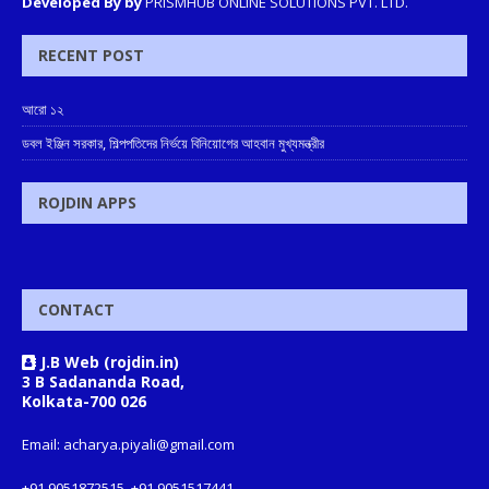
Developed By by
PRISMHUB ONLINE SOLUTIONS PVT. LTD.
RECENT POST
আরো ১২
ডবল ইঞ্জিন সরকার, শিল্পপতিদের নির্ভয়ে বিনিয়োগের আহবান মুখ্যমন্ত্রীর
ROJDIN APPS
CONTACT
J.B Web (rojdin.in)
3 B Sadananda Road,
Kolkata-700 026
Email: acharya.piyali@gmail.com
+91 9051872515, +91 9051517441