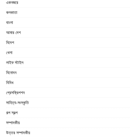
একনজরে
কলকাতা
বাংলা
আমার দেশ
বিদেশ
খেলা
লাইফ স্টাইল
বিনোদন
বিবিধ
প্রেসক্রিপশন
সাহিত্য-সংস্কৃতি
গল্প স্বল্প
সম্পাদকীয়
উত্তর সম্পাদকীয়