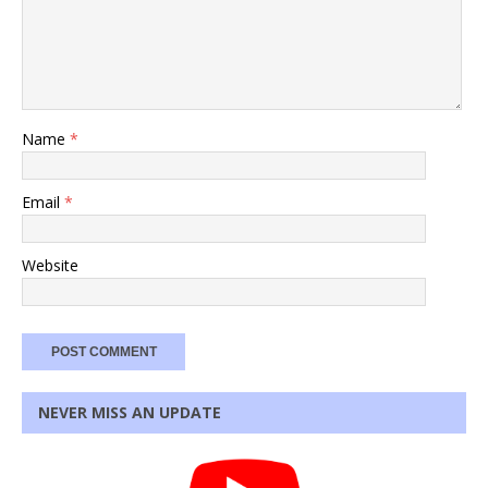
Name
*
Email
*
Website
NEVER MISS AN UPDATE