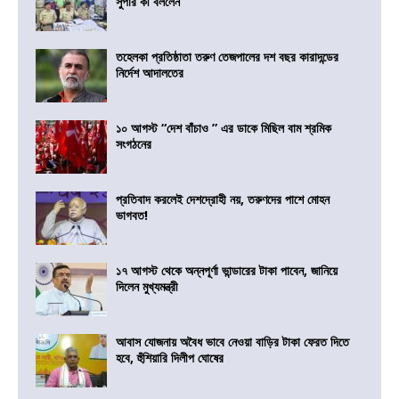
সুপার কী বললেন
তহেলকা প্রতিষ্ঠাতা তরুণ তেজপালের দশ বছর কারাদন্ডের
নির্দেশ আদালতের
১০ আগস্ট “দেশ বাঁচাও ” এর ডাকে মিছিল বাম শ্রমিক
সংগঠনের
প্রতিবাদ করলেই দেশদ্রোহী নয়, তরুণদের পাশে মোহন
ভাগবত!
১৭ আগস্ট থেকে অন্নপূর্ণা ভান্ডারের টাকা পাবেন, জানিয়ে
দিলেন মুখ্যমন্ত্রী
আবাস যোজনায় অবৈধ ভাবে নেওয়া বাড়ির টাকা ফেরত দিতে
হবে, হুঁশিয়ারি দিলীপ ঘোষের