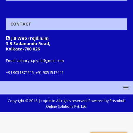
CONTACT
J.B Web (rojdin.in)
3 B Sadananda Road,
Kolkata-700 026
Email: acharya.piyali@gmail.com
+91 9051872515, +91 9051517441
Copyright © 2018 |
rojdin.in
All rights reserved. Powered by
Prismhub
Online Solutions Pvt. Ltd.