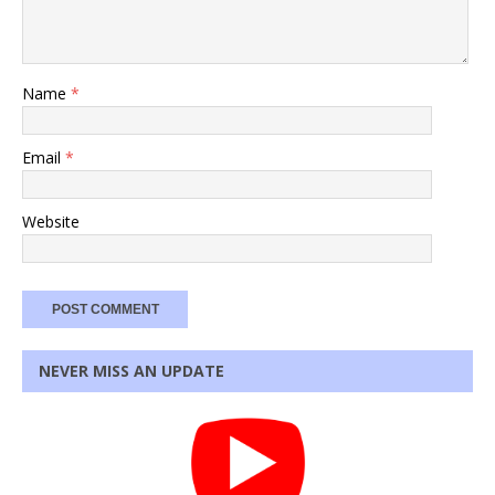
Name
*
Email
*
Website
NEVER MISS AN UPDATE