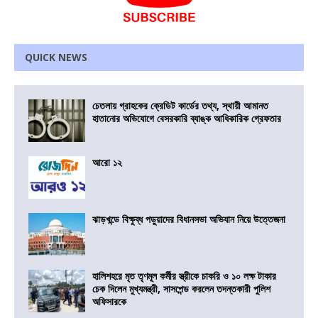
QUICK NEWS
চেতলায় গ্রাহকের ক্রেডিট কার্ডের তথ্য, স্থায়ী আমানত
হাতানোর অভিযোগে বেসরকারি ব্যাঙ্ক আধিকারিক গ্রেফতার
আরো ১২
ঝাড়খন্ডে বিক্ষুব্ধ পড়ুয়াদের বিধানসভা অভিযান নিয়ে উত্তেজনা
হালিশহরে মৃত তৃণমূল কর্মীর স্ত্রীকে চাকরি ও ১০ লক্ষ টাকার
চেক দিলেন মুখ্যমন্ত্রী, সাসপেন্ড করলেন তদন্তকারী পুলিশ
অফিসারকে