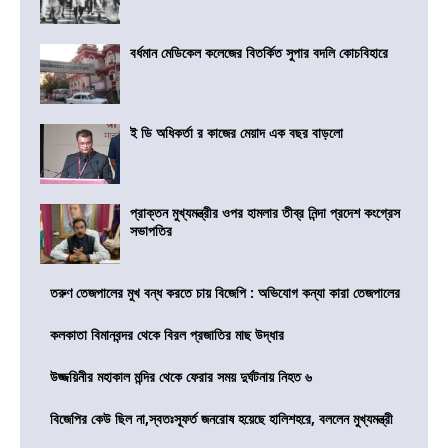
বর্ধমান মেডিকেল কলেজের বিতর্কিত সুপার বদলি কোচবিহারে
ই ডি অধিকর্তা র কাজের মেয়াদ এক বছর বাড়লো
প্রাক্তন মুখ্যমন্ত্রীর ওপর হামলার তীব্র নিন্দা প্রদেশ কংগ্রেস
সভাপতির
তরুণ তেজপালের মুখ বন্ধ করতে চায় বিজেপি : অভিযোগ কন্যা কারা তেজপালের
কলকাতা বিমানবন্দর থেকে বিরল প্রজাতির মাছ উদ্ধার
উজ্জয়িনীর মহাকাল মন্দির থেকে ফেরার সময় দুর্ঘটনায় নিহত ৬
বিজেপির কেউ ছিল না,স্বতঃস্ফূর্ত জনরোষ হয়েছে হালিশহরে, বললেন মুখ্যমন্ত্রী