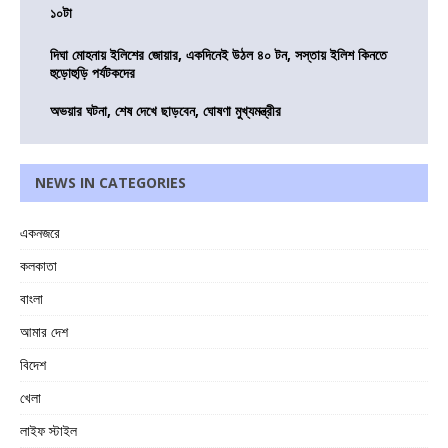
১০টা
দিঘা মোহনায় ইলিশের জোয়ার, একদিনেই উঠল ৪০ টন, সস্তায় ইলিশ কিনতে
হুড়োহুড়ি পর্যটকদের
অভয়ার ঘটনা, শেষ দেখে ছাড়বেন, ঘোষণা মুখ্যমন্ত্রীর
NEWS IN CATEGORIES
একনজরে
কলকাতা
বাংলা
আমার দেশ
বিদেশ
খেলা
লাইফ স্টাইল