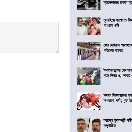
ম্যানেজারের রহস্য মৃত্
মুম্বাইয়ে প্রশান্ত 
পাওয়ার পত্মী
ফের মেট্রোয় আত্মহত্যা
পরিষেবা ব্যাহত
উত্তরাখন্ডের দেবপ্র
পড়ে নিহত ৫, আহত
অসমে মিজোরামের দুই
অপহরণ, ধর্ষণ, ধৃত ত
নবান্নে মুখ্যমন্ত্রী 
অনুগামীরা