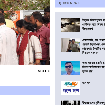
QUICK NEWS
উত্তর দিনাজপুরের ই
গুলিবিদ্ধ হয়ে শিক্ষক
উত্তেজনা
তোলাবাজি, ভয় দেখা
পরবর্তী হিংসা-সহ এ
গ্রেফতার নৈহাটির প্র
বিধায়ক সনৎ দে
আজ সকালে ভবানী ভব
দিলেন অভিষেকের আপ
NEXT
সুমিত রায়
দশে দশ
উত্তরবঙ্গের বুনিয়াদপু