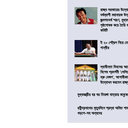
রাজ্য সরকারের উদ্যোগ
বর্ষব্যাপী মহানায়ক উ
জন্মশতবর্ষ স্মরণ, মুখ্য
পৃষ্ঠপোষক করে তৈরি
কমিটি
ই ২০ পেট্রল নিয়ে ত
গান্ধীর
স্বাধীনতা দিবসের 
বিশেষ প্রদর্শনী ‘সেলি
থ্রু বেঙ্গল’, আগামীক
উদ্বোধন করবেন রাজ্
মুখ্যমন্ত্রীর হর ঘর তিরঙ্গা যাত্রায় মানুষ
রবীন্দ্রনাথের মৃত্যুদিনে শ্রদ্ধা অমিত শাহ
খড়গে-সহ অন্যদের