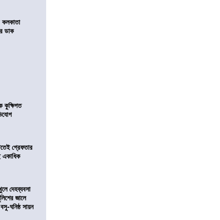
র কলকাতা
চির ডাক
কুক্ষিগত
ভিযোগ
িটতেই গ্রেফতার
ে একাধিক
খুলে দেহব্যবসা
লিশের জালে
 বসু-ঘনিষ্ঠ সায়ন