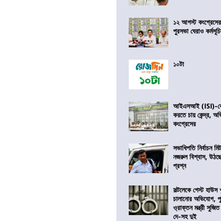
১২ আগস্ট কংগ্রেসে
পুরসভা ঘেরাও কর্মসূ
১০টা
আইএসআই (ISI)-কে 
করতে চায় কেন্দ্র, অ
কংগ্রেসের
সভাধিপতি নির্বাচন ম
নজরুল বিশ্বাস, উঠছ
প্রশ্ন
সল্টলেকে গেস্ট হাউস 
চালানোর অভিযোগ, পু
ও্রাক্তন মন্ত্রী সুজিত
দে-সহ দুই