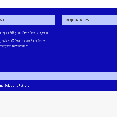
OST
ROJDIN APPS
ামপুরে গুলিবিদ্ধ হয়ে শিক্ষক নিহত, উত্তেজনা
, ভোট পরবর্তী হিংসা-সহ একাধিক অভিযোগ,
ক্তন তৃণমূল বিধায়ক সনৎ দে
e Solutions Pvt. Ltd.