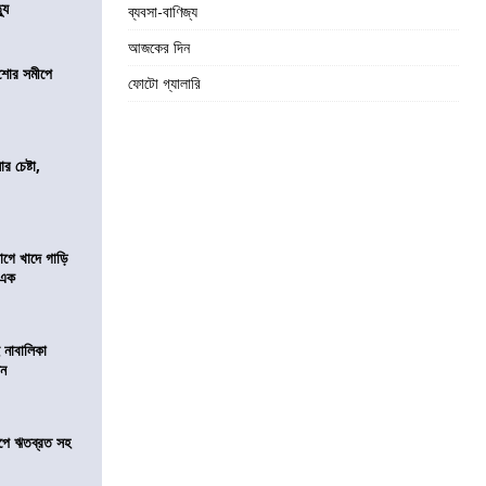
যু
ব্যবসা-বাণিজ্য
আজকের দিন
কিশোর সমীপে
ফোটো গ্যালারি
র চেষ্টা,
য়াগে খাদে গাড়ি
 এক
 নাবালিকা
িন
সমীপে ঋতব্রত সহ