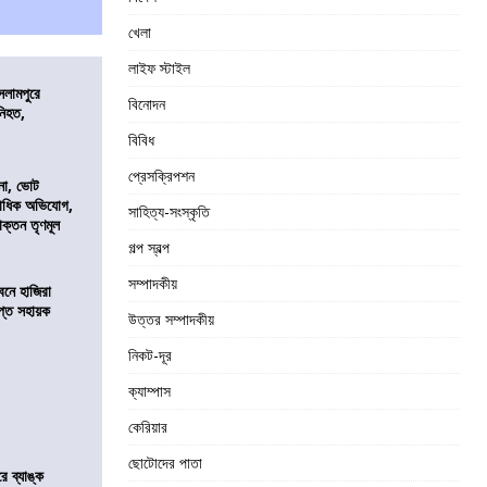
খেলা
লাইফ স্টাইল
সলামপুরে
বিনোদন
 নিহত,
বিবিধ
প্রেসক্রিপশন
নো, ভোট
কাধিক অভিযোগ,
সাহিত্য-সংস্কৃতি
াক্তন তৃণমূল
গল্প স্বল্প
সম্পাদকীয়
নে হাজিরা
্ত সহায়ক
উত্তর সম্পাদকীয়
নিকট-দূর
ক্যাম্পাস
কেরিয়ার
ছোটোদের পাতা
রে ব্যাঙ্ক