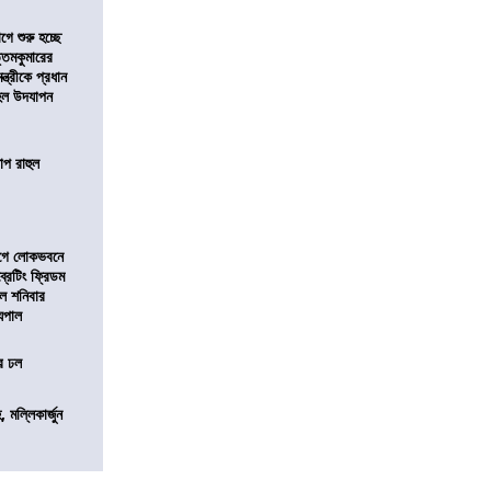
ে শুরু হচ্ছে
ত্তমকুমারের
মন্ত্রীকে প্রধান
 হল উদযাপন
োপ রাহুল
আগে লোকভবনে
ব্রেটিং ফ্রিডম
াল শনিবার
যপাল
ের ঢল
, মল্লিকার্জুন