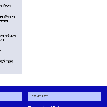
র বিরুদ্ধে
রণে রবিবার সব
া পালনের
ড়লেন অভিষেকের
 তলব
০৯
চার্যের স্মরণে
CONTACT