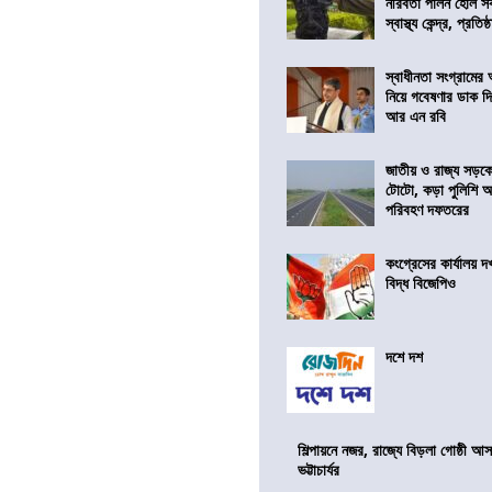
নীরবতা পালন হোল স
স্বাস্থ্য কেন্দ্র, প্রতিষ্
স্বাধীনতা সংগ্রামের
নিয়ে গবেষণার ডাক দ
আর এন রবি
জাতীয় ও রাজ্য সড়ক
টোটো, কড়া পুলিশি অভ
পরিবহণ দফতরের
কংগ্রেসের কার্যালয়
বিদ্ধ বিজেপিও
দশে দশ
শিল্পায়নে নজর, রাজ্যে বিড়লা গোষ্ঠী আ
ভট্টাচার্যর