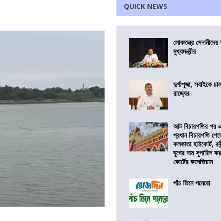
QUICK NEWS
লোকতন্ত্র সেনানীদের স
মুখ্যমন্ত্রীর
দুর্গাপূজা, সবাইকে ঢ
রাজ্যের
আট বিচারপতির পর এব
প্রধান বিচারপতি পে
কলকাতা হাইকোর্ট, রবীন
ঘুগের নাম সুপারিশ কর
কোর্টের কলেজিয়াম
পাঁচ তিনে পনেরো