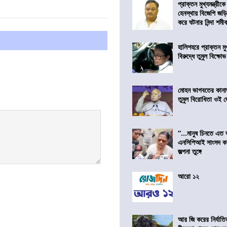
প্রাক্তন মুখ্যমন্ত্রী
হেনস্থায় বিজেপি জড়
করে ঘটনার নিন্দা শমীক 
হালিশহরে প্রাক্তন মুখ্
বিরুদ্ধে তুমুল বিক্ষোভ
মোহন ভাগবতের কানা
তুমুল বিরোধিতা ওই দ
“…মানুষ চিনতে এত 
এনসিপিআই সাংসদ কা
জল্পনা তুঙ্গে
আরো ১২
আর জি করের নির্যাতি