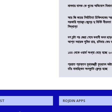
মালদায় বালক কে খুনের অভিযোগ বিমাতা
আর জি করের নির্যাতিতা চিকিৎসকের স্ম
সরকারি স্বাস্থ্য কেন্দ্রে দু মিনিট নীরবত
সিদ্ধান্ত
দশ ঘন্টা পর জেরা শেষে ভবানী ভবন ছা
আপ্ত সহায়ক সুমিত রায়, রবিবার ফের
১৪৪ থেকে ওয়ার্ড সংখ্যা বেড়ে হচ্ছে ২
প্রয়াত প্রাক্তন মুখ্যমন্ত্রী বুদ্ধদেব ভট্টা
তাঁর নামাঙ্কিত সংস্কৃতি কেন্দ্র হচ্ছে
OST
ROJDIN APPS