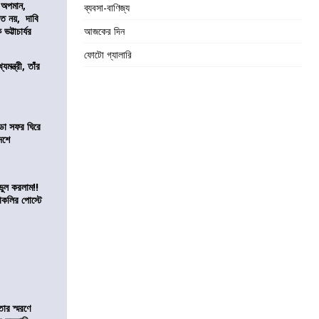
কে অপমান,
ব্যবসা-বাণিজ্য
িত নয়, দাবি
ভট্টাচার্যর
আজকের দিন
ফোটো গ্যালারি
যমন্ত্রী, তাঁর
ডা সফর ঘিরে
েশে
ভুল করলাম!!
কলির পোস্টে
তার স্মরণে