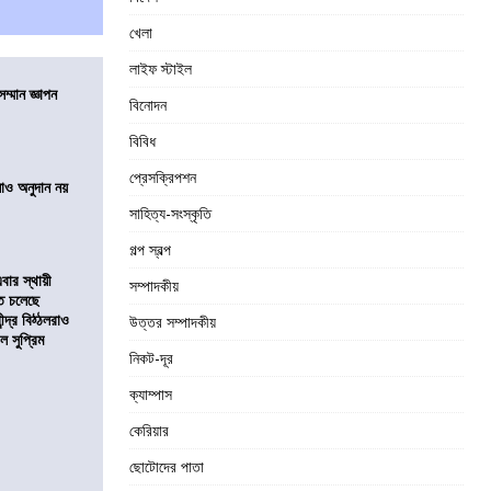
খেলা
লাইফ স্টাইল
ম্মান জ্ঞাপন
বিনোদন
বিবিধ
প্রেসক্রিপশন
ালাও অনুদান নয়
সাহিত্য-সংস্কৃতি
গল্প স্বল্প
ার স্থায়ী
সম্পাদকীয়
তে চলেছে
্দ্র বিঠ্ঠলরাও
উত্তর সম্পাদকীয়
ল সুপ্রিম
নিকট-দূর
ক্যাম্পাস
কেরিয়ার
ছোটোদের পাতা