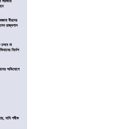
ব সরকারি
ঠানে
 অজানা বীরদের
িলেন রাজ্যপাল
ে চলবে না
িযানের নির্দেশ
 দখলের অভিযোগে
সছে, দাবি শমীক